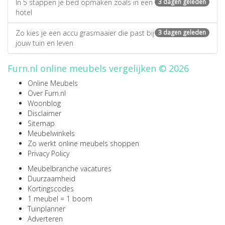
In 5 stappen je bed opmaken zoals in een
3 dagen geleden
hotel
Zo kies je een accu grasmaaier die past bij
3 dagen geleden
jouw tuin en leven
Furn.nl online meubels vergelijken © 2026
Online Meubels
Over Furn.nl
Woonblog
Disclaimer
Sitemap
Meubelwinkels
Zo werkt online meubels shoppen
Privacy Policy
Meubelbranche vacatures
Duurzaamheid
Kortingscodes
1 meubel = 1 boom
Tuinplanner
Adverteren