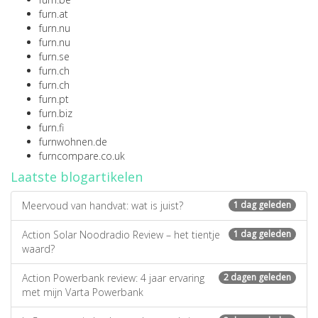
furn.at
furn.nu
furn.nu
furn.se
furn.ch
furn.ch
furn.pt
furn.biz
furn.fi
furnwohnen.de
furncompare.co.uk
Laatste blogartikelen
Meervoud van handvat: wat is juist?
1 dag geleden
Action Solar Noodradio Review – het tientje
1 dag geleden
waard?
Action Powerbank review: 4 jaar ervaring
2 dagen geleden
met mijn Varta Powerbank