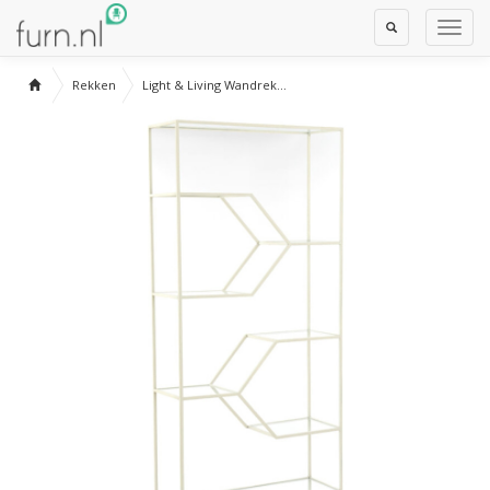
Toggle
Toggl
Search
Navig
Rekken
Light & Living Wandrek...