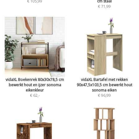
€ 105,99
cm staal
€ 71,99
vidaXL Boekenrek 80x30x78,5 cm
vidaXL Bartafel met rekken
bewerkt hout en ijzer sonoma
90x47,5x103,5 cm bewerkt hout
eikenkleur
sonoma eiken
€ 62
,-
€ 96,99