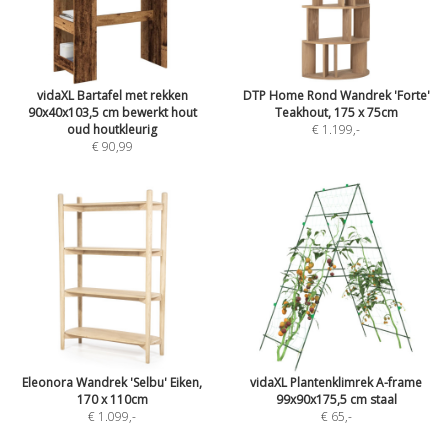
vidaXL Bartafel met rekken
DTP Home Rond Wandrek 'Forte'
90x40x103,5 cm bewerkt hout
Teakhout, 175 x 75cm
oud houtkleurig
€ 1.199
,-
€ 90,99
Eleonora Wandrek 'Selbu' Eiken,
vidaXL Plantenklimrek A-frame
170 x 110cm
99x90x175,5 cm staal
€ 1.099
,-
€ 65
,-