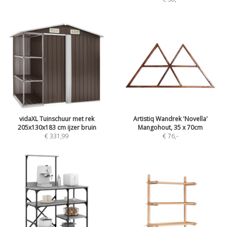
vidaXL Tuinschuur met rek
Artistiq Wandrek 'Novella'
205x130x183 cm ijzer bruin
Mangohout, 35 x 70cm
€ 331,99
€ 76
,-