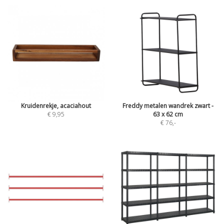
Kruidenrekje, acaciahout
Freddy metalen wandrek zwart -
€ 9,95
63 x 62 cm
€ 76
,-