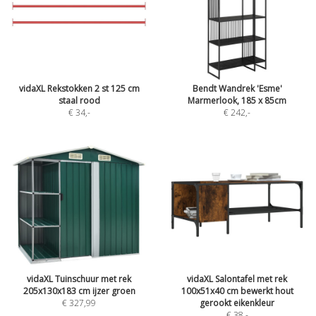
vidaXL Rekstokken 2 st 125 cm
Bendt Wandrek 'Esme'
staal rood
Marmerlook, 185 x 85cm
€ 34
,-
€ 242
,-
vidaXL Tuinschuur met rek
vidaXL Salontafel met rek
205x130x183 cm ijzer groen
100x51x40 cm bewerkt hout
€ 327,99
gerookt eikenkleur
€ 38
,-