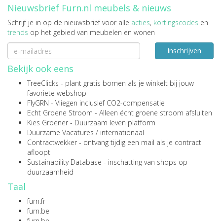
Nieuwsbrief Furn.nl meubels & nieuws
Schrijf je in op de nieuwsbrief voor alle
acties
,
kortingscodes
en
trends
op het gebied van meubelen en wonen
Inschrijven
Bekijk ook eens
TreeClicks
- plant gratis bomen als je winkelt bij jouw
favoriete webshop
FlyGRN
- Vliegen inclusief CO2-compensatie
Echt Groene Stroom
- Alleen écht groene stroom afsluiten
Kies Groener
- Duurzaam leven platform
Duurzame Vacatures
/
internationaal
Contractwekker
- ontvang tijdig een mail als je contract
afloopt
Sustainability Database
- inschatting van shops op
duurzaamheid
Taal
furn.fr
furn.be
furn.be