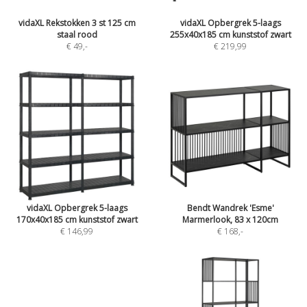
vidaXL Rekstokken 3 st 125 cm
vidaXL Opbergrek 5-laags
staal rood
255x40x185 cm kunststof zwart
€ 49
,-
€ 219,99
vidaXL Opbergrek 5-laags
Bendt Wandrek 'Esme'
170x40x185 cm kunststof zwart
Marmerlook, 83 x 120cm
€ 146,99
€ 168
,-