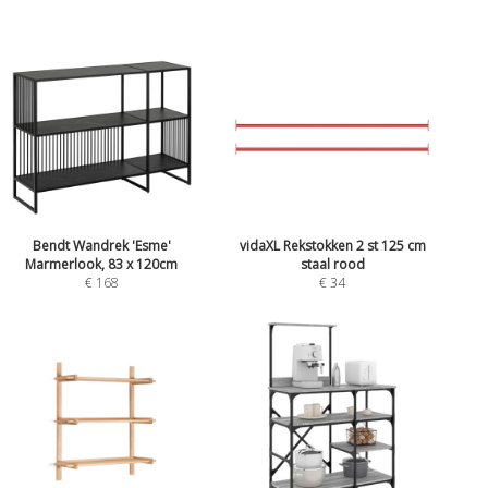
Bendt Wandrek 'Esme'
vidaXL Rekstokken 2 st 125 cm
Marmerlook, 83 x 120cm
staal rood
€ 168
€ 34