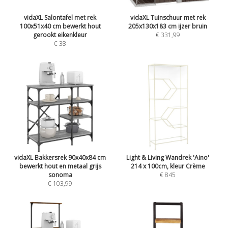
vidaXL Salontafel met rek
vidaXL Tuinschuur met rek
100x51x40 cm bewerkt hout
205x130x183 cm ijzer bruin
gerookt eikenkleur
€ 331,99
€ 38
vidaXL Bakkersrek 90x40x84 cm
Light & Living Wandrek 'Aino'
bewerkt hout en metaal grijs
214 x 100cm, kleur Crème
sonoma
€ 845
€ 103,99