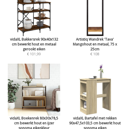
vidaXL Bakkersrek 90x40x132
Artistiq Wandrek 'Tava'
cm bewerkt hout en metaal
Mangohout en metaal, 75 x
gerookt eiken
25cm
€ 101,99
€ 108
vidaXL Boekenrek 80x30x78,5
vidaXL Bartafel met rekken
cm bewerkt hout en ijzer
90x47,5x103,5 cm bewerkt hout
sonoma eikenkleur
sonoma eiken