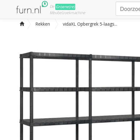
De
Groene(re)
Meubelzoekmachine
Rekken
vidaXL Opbergrek 5-laags...