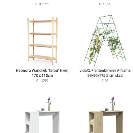
€ 105,99
€ 71,99
Eleonora Wandrek 'Selbu' Eiken,
vidaXL Plantenklimrek A-frame
170 x 110cm
99x90x175,5 cm staal
€ 1.099
€ 65