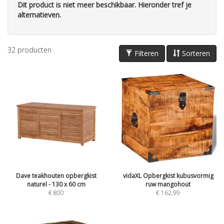
Dit product is niet meer beschikbaar. Hieronder tref je
alternatieven.
32
producten
Filteren
Sorteren
Dave teakhouten opbergkist
vidaXL Opbergkist kubusvormig
naturel - 130 x 60 cm
ruw mangohout
€
800
€
162,99