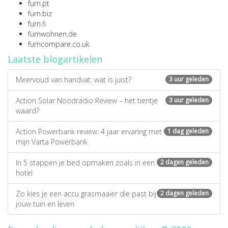
furn.pt
furn.biz
furn.fi
furnwohnen.de
furncompare.co.uk
Laatste blogartikelen
Meervoud van handvat: wat is juist?
3 uur geleden
Action Solar Noodradio Review – het tientje
3 uur geleden
waard?
Action Powerbank review: 4 jaar ervaring met
1 dag geleden
mijn Varta Powerbank
In 5 stappen je bed opmaken zoals in een
2 dagen geleden
hotel
Zo kies je een accu grasmaaier die past bij
2 dagen geleden
jouw tuin en leven