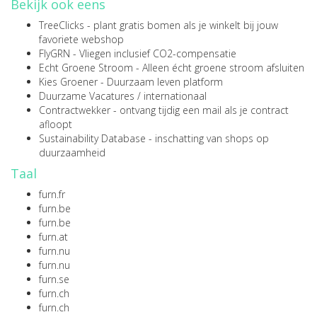
Bekijk ook eens
TreeClicks
- plant gratis bomen als je winkelt bij jouw
favoriete webshop
FlyGRN
- Vliegen inclusief CO2-compensatie
Echt Groene Stroom
- Alleen écht groene stroom afsluiten
Kies Groener
- Duurzaam leven platform
Duurzame Vacatures
/
internationaal
Contractwekker
- ontvang tijdig een mail als je contract
afloopt
Sustainability Database
- inschatting van shops op
duurzaamheid
Taal
furn.fr
furn.be
furn.be
furn.at
furn.nu
furn.nu
furn.se
furn.ch
furn.ch