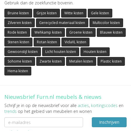
Gebruik dan de zoekfunctie bovenin.
Bruine kisten
Grijze kisten
Witte kisten
Gele kisten
Zilveren kisten
Gerecycled materiaal kisten
Multicolor kisten
Rode kisten
Wehkamp kisten
Groene kisten
Blauwe kisten
Stenen kisten
Rotan kisten
VidaXL kisten
Gewoonstijl kisten
Licht houten kisten
Houten kisten
Sohome kisten
Zwarte kisten
Metalen kisten
Plastic kisten
Hema kisten
Nieuwsbrief Furn.nl meubels & nieuws
Schrijf je in op de nieuwsbrief voor alle
acties
,
kortingscodes
en
trends
op het gebied van meubelen en wonen
Inschrijven