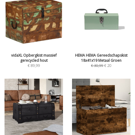
vidaXL Opbergkist massief
HEMA HEMA Gereedschapskist
gerecycled hout
18x41x19 Metaal Groen
€
89,99
€
30,99
€
20