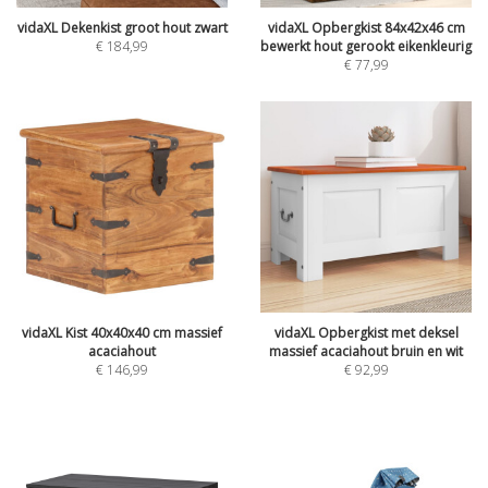
vidaXL Dekenkist groot hout zwart
vidaXL Opbergkist 84x42x46 cm
€
184,99
bewerkt hout gerookt eikenkleurig
€
77,99
vidaXL Kist 40x40x40 cm massief
vidaXL Opbergkist met deksel
acaciahout
massief acaciahout bruin en wit
€
146,99
€
92,99