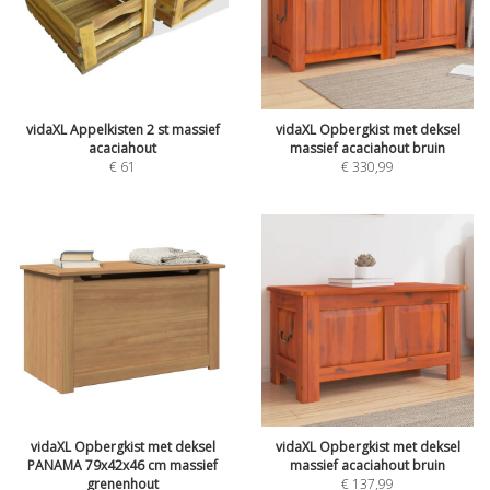
vidaXL Appelkisten 2 st massief
vidaXL Opbergkist met deksel
acaciahout
massief acaciahout bruin
€
61
€
330,99
vidaXL Opbergkist met deksel
vidaXL Opbergkist met deksel
PANAMA 79x42x46 cm massief
massief acaciahout bruin
grenenhout
€
137,99