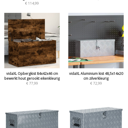
€
114,99
vidaXL Opbergkist 84x42x46 cm
vidaXL Aluminium kist 48,5x14x20
bewerkt hout gerookt eikenkleurig
cm zilverkleurig
€
77,99
€
72,99