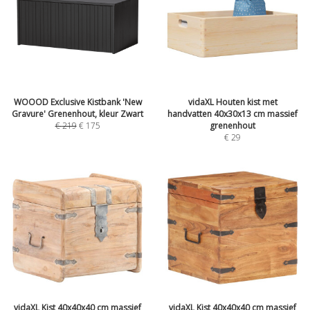
WOOOD Exclusive Kistbank 'New
vidaXL Houten kist met
Gravure' Grenenhout, kleur Zwart
handvatten 40x30x13 cm massief
€
219
€
175
grenenhout
€
29
vidaXL Kist 40x40x40 cm massief
vidaXL Kist 40x40x40 cm massief