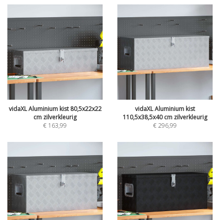
vidaXL Aluminium kist 80,5x22x22
vidaXL Aluminium kist
cm zilverkleurig
110,5x38,5x40 cm zilverkleurig
€
163,99
€
296,99