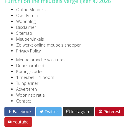
Furn.nl online meubels vergelijken © 2026
Online Meubels
Over Furn.nl
Woonblog
Disclaimer
Sitemap
Meubelwinkels
Zo werkt online meubels shoppen
Privacy Policy
Meubelbranche vacatures
Duurzaamheid
Kortingscodes
1 meubel = 1 boom
Tuinplanner
Adverteren
Wooninspiratie
Contact
Facebook
Twitter
Instagram
Pinterest
Youtube