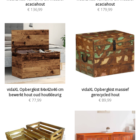
acaciahout
acaciahout
€
136,99
€
179,99
vidaXL Opbergkist 84x42x46 cm
vidaXL Opbergkist massief
bewerkt hout oud houtkleurig
gerecycled hout
€
77,99
€
89,99