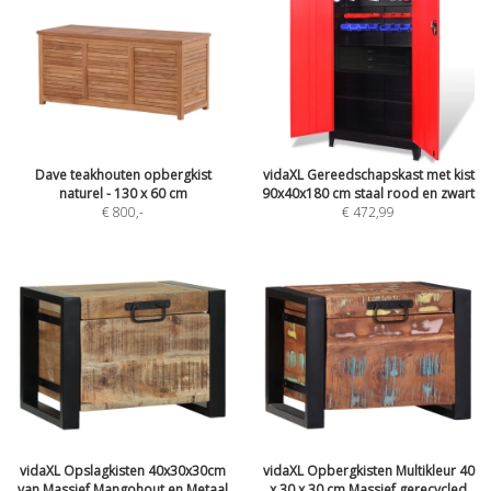
Dave teakhouten opbergkist
vidaXL Gereedschapskast met kist
naturel - 130 x 60 cm
90x40x180 cm staal rood en zwart
€ 800
,-
€ 472,99
vidaXL Opslagkisten 40x30x30cm
vidaXL Opbergkisten Multikleur 40
van Massief Mangohout en Metaal
x 30 x 30 cm Massief gerecycled