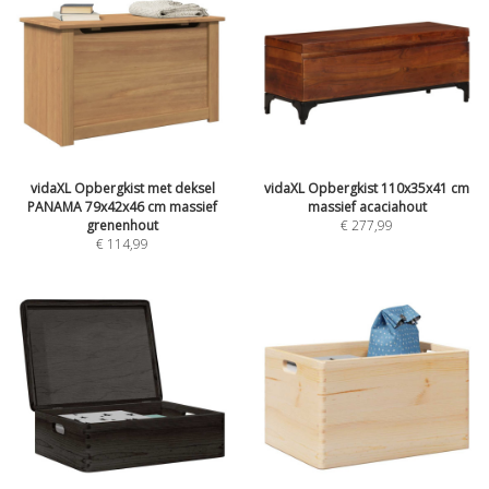
vidaXL Opbergkist met deksel
vidaXL Opbergkist 110x35x41 cm
PANAMA 79x42x46 cm massief
massief acaciahout
grenenhout
€ 277,99
€ 114,99