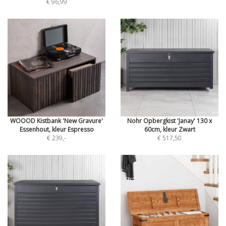
€ 96,99
WOOOD Kistbank 'New Gravure'
Nohr Opbergkist 'Janay' 130 x
Essenhout, kleur Espresso
60cm, kleur Zwart
€ 239
,-
€ 517,50