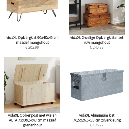
vidaXL Opbergkist 90x40x45 cm
vidaXL 2-delige Opbergkistenset
massief mangohout
ruw mangohout
€ 202,99
€ 240,99
vidaXL Opbergkist met wielen
vidaXL Aluminium kist
ALTA 73x39,5x43 cm massief
76,5x26,5x33 cm zilverkleurig
grenenhout
€ 186,99