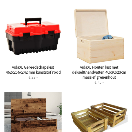
vidaXL Gereedschapskist
vidaXL Houten kist met
462x256x242 mm kunststof rood
deksel&handvatten 40x30x23cm
€ 33
,-
massief grenenhout
€ 45
,-