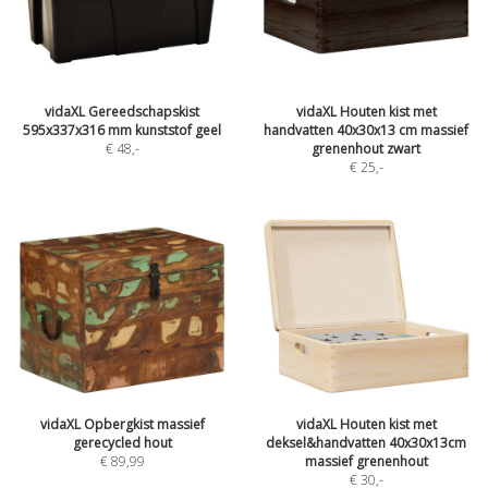
vidaXL Gereedschapskist
vidaXL Houten kist met
595x337x316 mm kunststof geel
handvatten 40x30x13 cm massief
€ 48
,-
grenenhout zwart
€ 25
,-
vidaXL Opbergkist massief
vidaXL Houten kist met
gerecycled hout
deksel&handvatten 40x30x13cm
€ 89,99
massief grenenhout
€ 30
,-