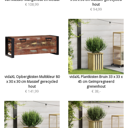
€ 108,99
hout
€ 94,99
vidaXL Opbergkisten Multikleur 80
vidaXL Plantkisten Bruin 33 x 33 x
x 30 x 30 cm Massief gerecycled
45 cm Geïmpregneerd
hout
grenenhout
€ 141,99
€ 38
,-