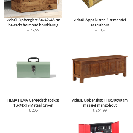
vidaXL Opbergkist 84x42x46 cm
vidaXL Appelkisten 2 st massief
bewerkt hout oud houtkleurig
acaciahout
€ 77,99
€ 61
,-
HEMA HEMA Gereedschapskist
vidaXL Opbergkist 110x30x40 cm
18x41x19 Metaal Groen
massief mangohout
€ 20
,-
€ 261,99