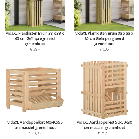
vidaXL Plantkisten Bruin 33 x 33 x
vidaXL Plantkisten Bruin 33 x 33 x
65 cm Geïmpregneerd
85 cm Geïmpregneerd
grenenhout
grenenhout
€ 39
,-
€ 60
,-
vidaXL Aardappelkist 60x40x50
vidaXL Aardappelkist 50x50x80
cm massief grenenhout
cm massief grenenhout
€ 73,99
€ 79,99