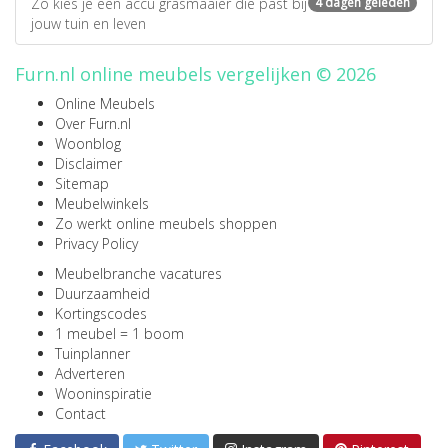
Zo kies je een accu grasmaaier die past bij
4 dagen geleden
jouw tuin en leven
Furn.nl online meubels vergelijken © 2026
Online Meubels
Over Furn.nl
Woonblog
Disclaimer
Sitemap
Meubelwinkels
Zo werkt online meubels shoppen
Privacy Policy
Meubelbranche vacatures
Duurzaamheid
Kortingscodes
1 meubel = 1 boom
Tuinplanner
Adverteren
Wooninspiratie
Contact