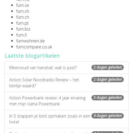
furn.se
furn.ch
furn.ch
furn.pt
furn.biz
furn.fi
furnwohnen.de
furncompare.co.uk
Laatste blogartikelen
Meervoud van handvat: wat is juist?
2 dagen geleden
Action Solar Noodradio Review – het
2 dagen geleden
tientje waard?
Action Powerbank review: 4 jaar ervaring
3 dagen geleden
met mijn Varta Powerbank
In 5 stappen je bed opmaken zoals in een
4 dagen geleden
hotel