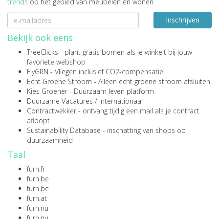
trends
op het gebied van meubelen en wonen
Inschrijven
Bekijk ook eens
TreeClicks
- plant gratis bomen als je winkelt bij jouw
favoriete webshop
FlyGRN
- Vliegen inclusief CO2-compensatie
Echt Groene Stroom
- Alleen écht groene stroom afsluiten
Kies Groener
- Duurzaam leven platform
Duurzame Vacatures
/
internationaal
Contractwekker
- ontvang tijdig een mail als je contract
afloopt
Sustainability Database
- inschatting van shops op
duurzaamheid
Taal
furn.fr
furn.be
furn.be
furn.at
furn.nu
furn.nu