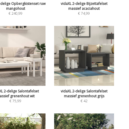
-delige Opbergkistenset ruw
vidaXL 2-delige Bijzettafelset
mangohout
massief acaciahout
€
240,99
€
74,99
XL 2-delige Salontafelset
vidaXL 2-delige Salontafelset
ssief grenenhout wit
massief grenenhout grijs
€
75,99
€
42