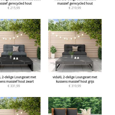
ssief gerecycled hout
massief gerecycled hout
€
215,99
€
219,99
L 2-delige Loungeset met
vidaXL 2-delige Loungeset met
sens massief hout zwart
kussens massief hout grijs
€
331,99
€
319,99