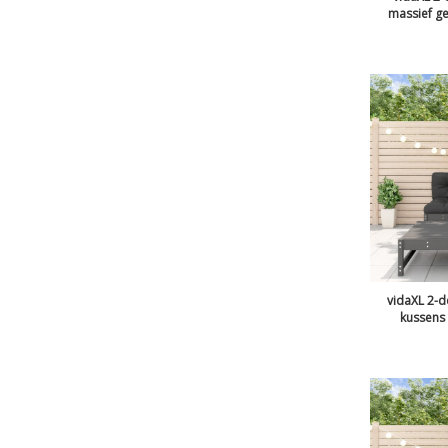
massief ge
vidaXL 2-d
kussens 