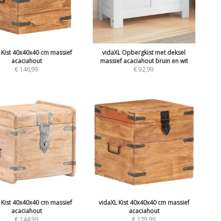
 Kist 40x40x40 cm massief
vidaXL Opbergkist met deksel
acaciahout
massief acaciahout bruin en wit
€
146,99
€
92,99
 Kist 40x40x40 cm massief
vidaXL Kist 40x40x40 cm massief
acaciahout
acaciahout
€
144,99
€
179,99