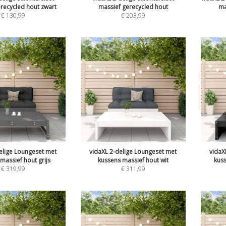
recycled hout zwart
massief gerecycled hout
ma
€
130,99
€
203,99
elige Loungeset met
vidaXL 2-delige Loungeset met
vidaX
massief hout grijs
kussens massief hout wit
kus
€
319,99
€
311,99