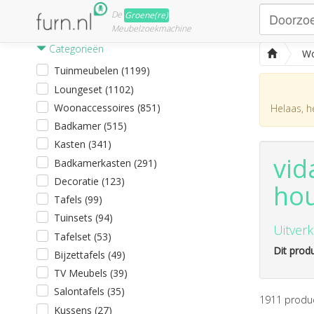
De
Groene(re)
Meubelzoekmachine
Categorieën
Wo
Tuinmeubelen (1199)
Loungeset (1102)
Woonaccessoires (851)
Helaas, he
Badkamer (515)
Kasten (341)
vid
Badkamerkasten (291)
Decoratie (123)
ho
Tafels (99)
Tuinsets (94)
Uitverk
Tafelset (53)
Dit produ
Bijzettafels (49)
TV Meubels (39)
Salontafels (35)
1911
produ
Kussens (27)