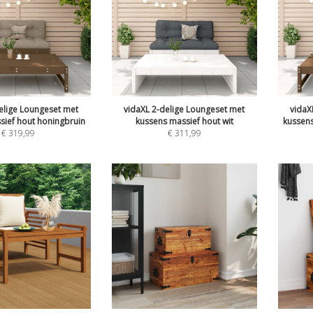
elige Loungeset met
vidaXL 2-delige Loungeset met
vidaX
sief hout honingbruin
kussens massief hout wit
kussens
€
319,99
€
311,99