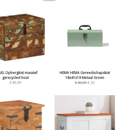
aXL Opbergkist massief
HEMA HEMA Gereedschapskist
gerecycled hout
18x41x19 Metaal Groen
€
89,99
€
30,99
€
20