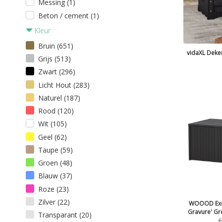
Messing (1)
Beton / cement (1)
Kleur
Bruin (651)
vidaXL Deken
Grijs (513)
Zwart (296)
Licht Hout (283)
Naturel (187)
Rood (120)
Wit (105)
Geel (62)
Taupe (59)
Groen (48)
Blauw (37)
Roze (23)
Zilver (22)
WOOOD Excl
Gravure' Gr
Transparant (20)