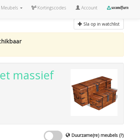
Meubels
Kortingscodes
Account
Sla op in watchlist
chikbaar
et massief
Duurzame(re) meubels
(?)