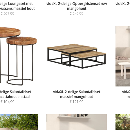
elige Loungeset met
vidaXL 2-delige Opbergkistenset ruw
vidaXL 2
kussens massief hout
mangohout
€
207,99
€
240,99
delige Salontafelset
vidaXL 2-delige Salontafelset
vida
caciahout en staal
massief mangohout
ma
€
104,99
€
121,99