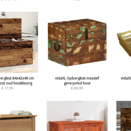
ergkist 84x42x46 cm
vidaXL Opbergkist massief
vidaXL
out oud houtkleurig
gerecycled hout
€
77,99
€
89,99