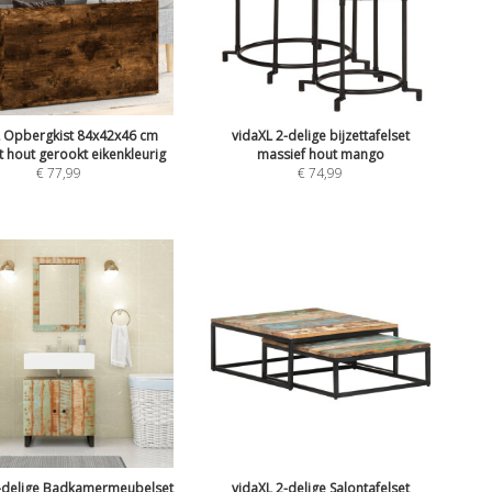
L Opbergkist 84x42x46 cm
vidaXL 2-delige bijzettafelset
 hout gerookt eikenkleurig
massief hout mango
€
77,99
€
74,99
2-delige Badkamermeubelset
vidaXL 2-delige Salontafelset