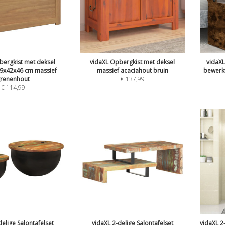
bergkist met deksel
vidaXL Opbergkist met deksel
vidaX
x42x46 cm massief
massief acaciahout bruin
bewerkt
renenhout
€
137,99
€
114,99
delige Salontafelset
vidaXL 2-delige Salontafelset
vidaXL 