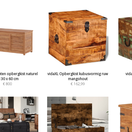
ten opbergkist naturel
vidaXL Opbergkist kubusvormig ruw
vid
130 x 60 cm
mangohout
€
800
€
162,99