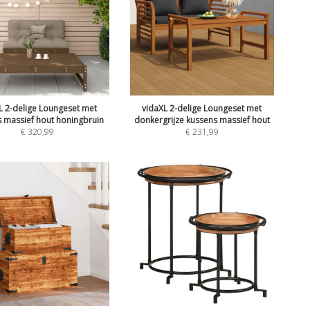
L 2-delige Loungeset met
vidaXL 2-delige Loungeset met
 massief hout honingbruin
donkergrijze kussens massief hout
€
320,99
€
231,99