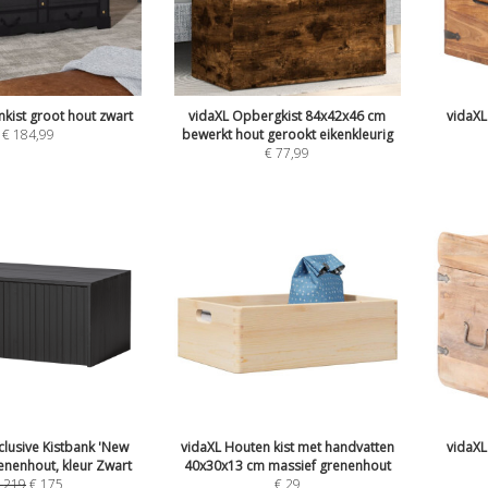
kist groot hout zwart
vidaXL Opbergkist 84x42x46 cm
vidaXL
€
184,99
bewerkt hout gerookt eikenkleurig
€
77,99
usive Kistbank 'New
vidaXL Houten kist met handvatten
vidaXL
enenhout, kleur Zwart
40x30x13 cm massief grenenhout
€
219
€
175
€
29