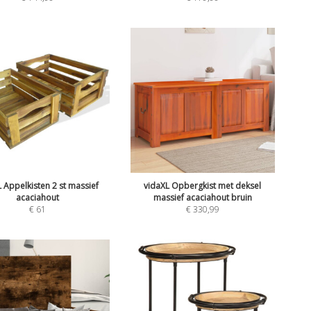
 Appelkisten 2 st massief
vidaXL Opbergkist met deksel
acaciahout
massief acaciahout bruin
€
61
€
330,99