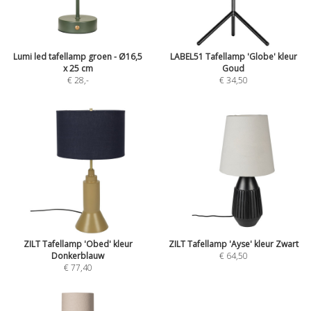
Lumi led tafellamp groen - Ø16,5
LABEL51 Tafellamp 'Globe' kleur
x 25 cm
Goud
€ 28
,-
€ 34,50
ZILT Tafellamp 'Obed' kleur
ZILT Tafellamp 'Ayse' kleur Zwart
Donkerblauw
€ 64,50
€ 77,40