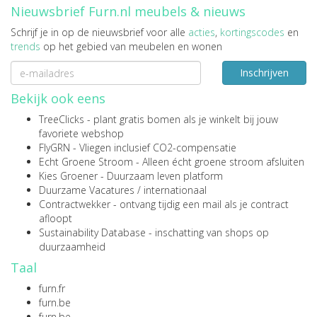
Nieuwsbrief Furn.nl meubels & nieuws
Schrijf je in op de nieuwsbrief voor alle
acties
,
kortingscodes
en
trends
op het gebied van meubelen en wonen
Inschrijven
Bekijk ook eens
TreeClicks
- plant gratis bomen als je winkelt bij jouw
favoriete webshop
FlyGRN
- Vliegen inclusief CO2-compensatie
Echt Groene Stroom
- Alleen écht groene stroom afsluiten
Kies Groener
- Duurzaam leven platform
Duurzame Vacatures
/
internationaal
Contractwekker
- ontvang tijdig een mail als je contract
afloopt
Sustainability Database
- inschatting van shops op
duurzaamheid
Taal
furn.fr
furn.be
furn.be