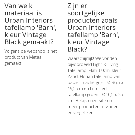
Van welk
Zijn er
materiaal is
soortgelijke
Urban Interiors
producten zoals
tafellamp 'Barn',
Urban Interiors
kleur Vintage
tafellamp 'Barn',
Black gemaakt?
kleur Vintage
Black?
Volgens de webshop is het
product van Metaal
Waarschijnlijk! We vonden
gemaakt.
bijvoorbeeld
Light & Living
Tafellamp 'Elati' 60cm, kleur
Zand
,
Florian tafellamp van
papier maché grijs - Ø 36,5 x
49,5 cm
en
Lumi led
tafellamp groen - Ø16,5 x 25
cm
. Bekijk onze site om
meer producten te vinden
en vergelijken.