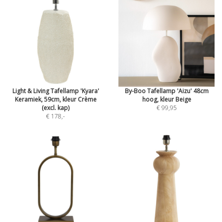
Light & Living Tafellamp 'Kyara'
By-Boo Tafellamp 'Aizu' 48cm
Keramiek, 59cm, kleur Crème
hoog, kleur Beige
(excl. kap)
€ 99,95
€ 178
,-