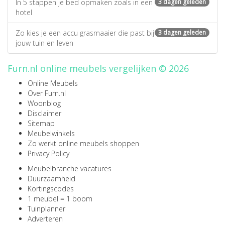
In 5 stappen je bed opmaken zoals in een
3 dagen geleden
hotel
Zo kies je een accu grasmaaier die past bij
3 dagen geleden
jouw tuin en leven
Furn.nl online meubels vergelijken © 2026
Online Meubels
Over Furn.nl
Woonblog
Disclaimer
Sitemap
Meubelwinkels
Zo werkt online meubels shoppen
Privacy Policy
Meubelbranche vacatures
Duurzaamheid
Kortingscodes
1 meubel = 1 boom
Tuinplanner
Adverteren