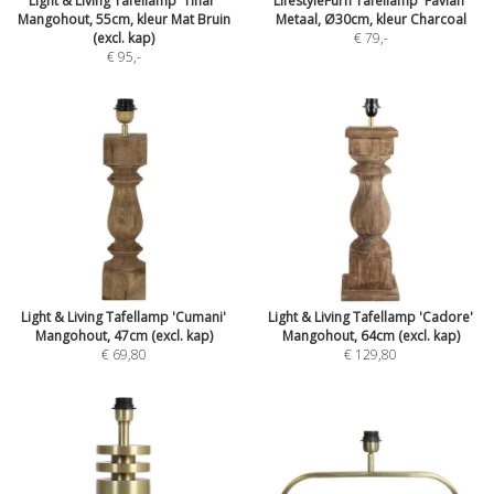
Light & Living Tafellamp 'Tinar'
LifestyleFurn Tafellamp 'Favian'
Mangohout, 55cm, kleur Mat Bruin
Metaal, Ø30cm, kleur Charcoal
(excl. kap)
€ 79
,-
€ 95
,-
Light & Living Tafellamp 'Cumani'
Light & Living Tafellamp 'Cadore'
Mangohout, 47cm (excl. kap)
Mangohout, 64cm (excl. kap)
€ 69,80
€ 129,80