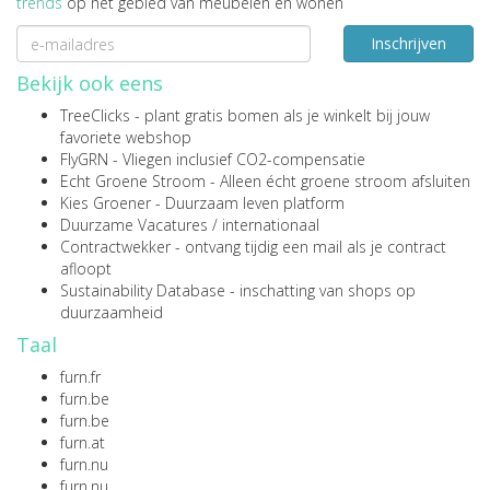
trends
op het gebied van meubelen en wonen
Inschrijven
Bekijk ook eens
TreeClicks
- plant gratis bomen als je winkelt bij jouw
favoriete webshop
FlyGRN
- Vliegen inclusief CO2-compensatie
Echt Groene Stroom
- Alleen écht groene stroom afsluiten
Kies Groener
- Duurzaam leven platform
Duurzame Vacatures
/
internationaal
Contractwekker
- ontvang tijdig een mail als je contract
afloopt
Sustainability Database
- inschatting van shops op
duurzaamheid
Taal
furn.fr
furn.be
furn.be
furn.at
furn.nu
furn.nu