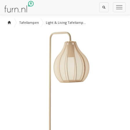
Toggle
Toggl
Search
Navig
Tafellampen
Light & Living Tafellamp...