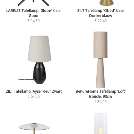
LABEL51 Tafellamp 'Globe' kleur
ZILT Tafellamp 'Obed' kleur
Goud
Donkerblauw
€ 34,50
€ 77,40
ZILT Tafellamp 'Ayse' kleur Zwart
BePureHome Tafellamp 'Loft'
€ 64,50
Bouclé, 90cm
€ 89,95