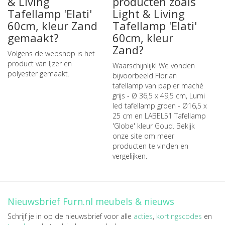
& Living
producten zoals
Tafellamp 'Elati'
Light & Living
60cm, kleur Zand
Tafellamp 'Elati'
gemaakt?
60cm, kleur
Zand?
Volgens de webshop is het
product van IJzer en
Waarschijnlijk! We vonden
polyester gemaakt.
bijvoorbeeld
Florian
tafellamp van papier maché
grijs - Ø 36,5 x 49,5 cm
,
Lumi
led tafellamp groen - Ø16,5 x
25 cm
en
LABEL51 Tafellamp
'Globe' kleur Goud
. Bekijk
onze site om meer
producten te vinden en
vergelijken.
Nieuwsbrief Furn.nl meubels & nieuws
Schrijf je in op de nieuwsbrief voor alle
acties
,
kortingscodes
en