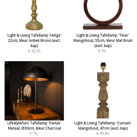
Light & Living Tafellamp 'Helga'
Light & Living Tafellamp 'Tinar'
22cm, kleur Antiek Brons (excl.
Mangohout, 55cm, kleur Mat Bruin
kap)
(excl. kap)
€ 42,50
€ 95
,-
LifestyleFurn Tafellamp 'Favian'
Light & Living Tafellamp 'Cumani'
Metaal, Ø30cm, kleur Charcoal
Mangohout, 47cm (excl. kap)
€ 79
,-
€ 69,80