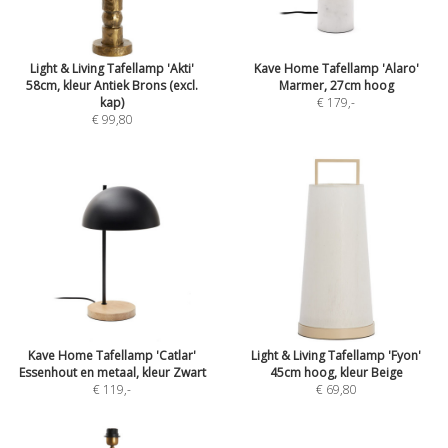
Light & Living Tafellamp 'Akti'
Kave Home Tafellamp 'Alaro'
58cm, kleur Antiek Brons (excl.
Marmer, 27cm hoog
kap)
€ 179
,-
€ 99,80
Kave Home Tafellamp 'Catlar'
Light & Living Tafellamp 'Fyon'
Essenhout en metaal, kleur Zwart
45cm hoog, kleur Beige
€ 119
,-
€ 69,80