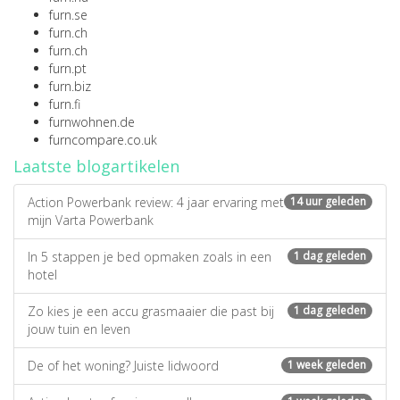
furn.se
furn.ch
furn.ch
furn.pt
furn.biz
furn.fi
furnwohnen.de
furncompare.co.uk
Laatste blogartikelen
Action Powerbank review: 4 jaar ervaring met
14 uur geleden
mijn Varta Powerbank
In 5 stappen je bed opmaken zoals in een
1 dag geleden
hotel
Zo kies je een accu grasmaaier die past bij
1 dag geleden
jouw tuin en leven
De of het woning? Juiste lidwoord
1 week geleden