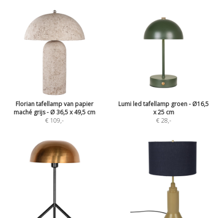
Florian tafellamp van papier
Lumi led tafellamp groen - Ø16,5
maché grijs - Ø 36,5 x 49,5 cm
x 25 cm
€ 109
,-
€ 28
,-