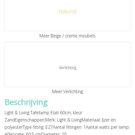
Naturel
Meer Beige / creme meubels
Verlichting
Meer Verlichting
Beschrijving
Light & Living Tafellamp Elati 60cm, kleur
ZandEigenschappen:Merk: Light & LivingMateriaal: IJzer en
polyesterType fitting: E27Aantal fittingen: 1Aantal watts per lamp:
40Hoogte: 60.5 cmDiameter: 20