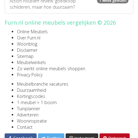
Action houtverf review: goedkoop
1 week geleden
schilderen, maar hoe duurzaam?
Furn.nl online meubels vergelijken © 2026
Online Meubels
Over Furn.nl
Woonblog
Disclaimer
Sitemap
Meubelwinkels
Zo werkt online meubels shoppen
Privacy Policy
Meubelbranche vacatures
Duurzaamheid
Kortingscodes
1 meubel = 1 boom
Tuinplanner
Adverteren
Wooninspiratie
Contact