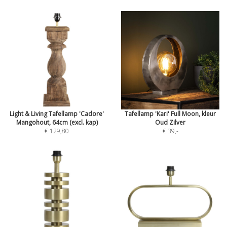
Light & Living Tafellamp 'Cadore'
Tafellamp 'Kari' Full Moon, kleur
Mangohout, 64cm (excl. kap)
Oud Zilver
€ 129,80
€ 39
,-