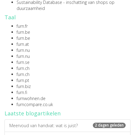
Sustainability Database
- inschatting van shops op
duurzaamheid
Taal
furn.fr
furn.be
furn.be
furn.at
furn.nu
furn.nu
furn.se
furn.ch
furn.ch
furn.pt
furn.biz
furn.fi
furnwohnen.de
furncompare.co.uk
Laatste blogartikelen
Meervoud van handvat: wat is juist?
2 dagen geleden