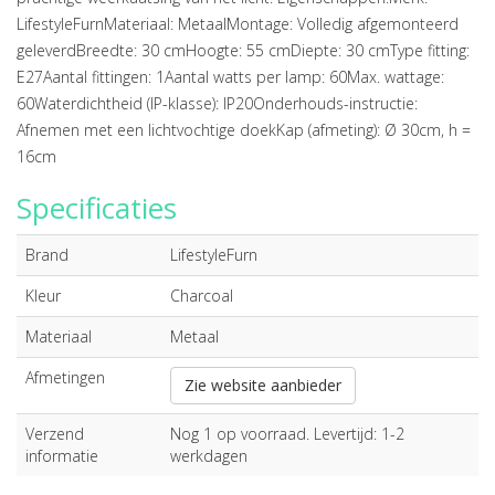
LifestyleFurnMateriaal: MetaalMontage: Volledig afgemonteerd
geleverdBreedte: 30 cmHoogte: 55 cmDiepte: 30 cmType fitting:
E27Aantal fittingen: 1Aantal watts per lamp: 60Max. wattage:
60Waterdichtheid (IP-klasse): IP20Onderhouds-instructie:
Afnemen met een lichtvochtige doekKap (afmeting): Ø 30cm, h =
16cm
Specificaties
Brand
LifestyleFurn
Kleur
Charcoal
Materiaal
Metaal
Afmetingen
Zie website aanbieder
Verzend
Nog 1 op voorraad. Levertijd: 1-2
informatie
werkdagen