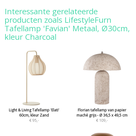
Interessante gerelateerde
producten zoals LifestyleFurn
Tafellamp 'Favian' Metaal, Ø30cm,
kleur Charcoal
Light & Living Tafellamp 'Elati'
Florian tafellamp van papier
60cm, kleur Zand
maché grijs - Ø 36,5 x 49,5 cm
€ 95
,-
€ 109
,-