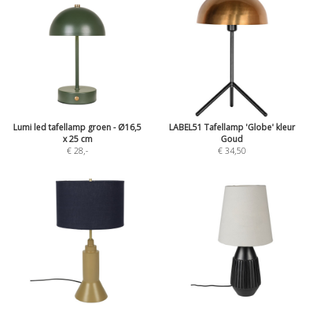
Lumi led tafellamp groen - Ø16,5
LABEL51 Tafellamp 'Globe' kleur
x 25 cm
Goud
€ 28
,-
€ 34,50