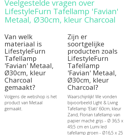
Veelgestelde vragen over
LifestyleFurn Tafellamp 'Favian'
Metaal, Ø30cm, kleur Charcoal
Van welk
Zijn er
materiaal is
soortgelijke
LifestyleFurn
producten zoals
Tafellamp
LifestyleFurn
'Favian' Metaal,
Tafellamp
Ø30cm, kleur
'Favian' Metaal,
Charcoal
Ø30cm, kleur
gemaakt?
Charcoal?
Volgens de webshop is het
Waarschijnlijk! We vonden
product van Metaal
bijvoorbeeld
Light & Living
gemaakt.
Tafellamp 'Elati' 60cm, kleur
Zand
,
Florian tafellamp van
papier maché grijs - Ø 36,5 x
49,5 cm
en
Lumi led
tafellamp groen - Ø16,5 x 25