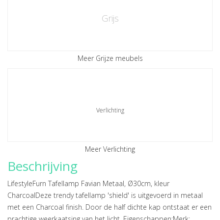
Grijs
Meer Grijze meubels
Verlichting
Meer Verlichting
Beschrijving
LifestyleFurn Tafellamp Favian Metaal, Ø30cm, kleur
CharcoalDeze trendy tafellamp 'shield' is uitgevoerd in metaal
met een Charcoal finish. Door de half dichte kap ontstaat er een
prachtige weerkaatsing van het licht. Eigenschappen:Merk: