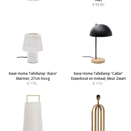
€ 99,80
Kave Home Tafellamp 'Alaro'
Kave Home Tafellamp 'Catlar'
Marmer, 27cm hoog
Essenhout en metaal, kleur Zwart
€ 179
,-
€ 119
,-