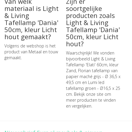
Van welk
Zijn er
materiaal is Light
soortgelijke
& Living
producten zoals
Tafellamp 'Dania'
Light & Living
50cm, kleur Licht
Tafellamp 'Dania'
hout gemaakt?
50cm, kleur Licht
hout?
Volgens de webshop is het
product van Metaal en touw
Waarschijnlijk! We vonden
gemaakt.
bijvoorbeeld
Light & Living
Tafellamp 'Elati' 60cm, kleur
Zand
,
Florian tafellamp van
papier maché grijs - Ø 36,5 x
49,5 cm
en
Lumi led
tafellamp groen - Ø16,5 x 25
cm
. Bekijk onze site om
meer producten te vinden
en vergelijken.