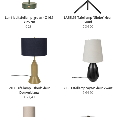
Lumi led tafellamp groen - Ø16,5
LABEL51 Tafellamp 'Globe' kleur
x 25 cm
Goud
€ 28
,-
€ 34,50
ZILT Tafellamp 'Obed' kleur
ZILT Tafellamp 'Ayse' kleur Zwart
Donkerblauw
€ 64,50
€ 77,40