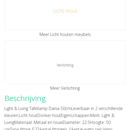
Licht Hout
Meer Licht houten meubels
Verlichting
Meer Verlichting
Beschrijving
Light & Living Tafellamp Dania 50cmLeverbaar in 2 verschillende
kleuren:Licht houtDonker houtEigenschappen:Merk: Light &
LivingMateriaal: Metaal en touwDiameter: 22.5Hoogte: 50
cmType fitting: E27Aantal fittingen: 1Aantal watts per lamp: