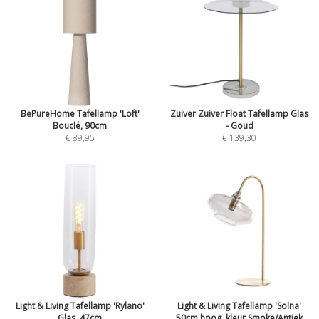
BePureHome Tafellamp 'Loft'
Zuiver Zuiver Float Tafellamp Glas
Bouclé, 90cm
- Goud
€ 89,95
€ 139,30
Light & Living Tafellamp 'Rylano'
Light & Living Tafellamp 'Solna'
Glas, 47cm
50cm hoog, kleur Smoke/Antiek