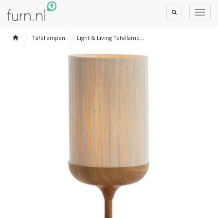
Toggle
Toggl
Search
Navig
Tafellampen
Light & Living Tafellamp...