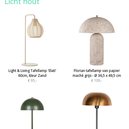
Licht hout
Light & Living Tafellamp 'Elati'
Florian tafellamp van papier
60cm, kleur Zand
maché grijs - Ø 36,5 x 49,5 cm
€ 95
,-
€ 109
,-