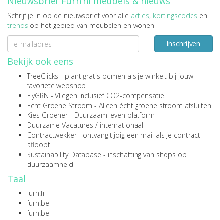
Nieuwsbrief Furn.nl meubels & nieuws
Schrijf je in op de nieuwsbrief voor alle
acties
,
kortingscodes
en
trends
op het gebied van meubelen en wonen
Inschrijven
Bekijk ook eens
TreeClicks
- plant gratis bomen als je winkelt bij jouw
favoriete webshop
FlyGRN
- Vliegen inclusief CO2-compensatie
Echt Groene Stroom
- Alleen écht groene stroom afsluiten
Kies Groener
- Duurzaam leven platform
Duurzame Vacatures
/
internationaal
Contractwekker
- ontvang tijdig een mail als je contract
afloopt
Sustainability Database
- inschatting van shops op
duurzaamheid
Taal
furn.fr
furn.be
furn.be