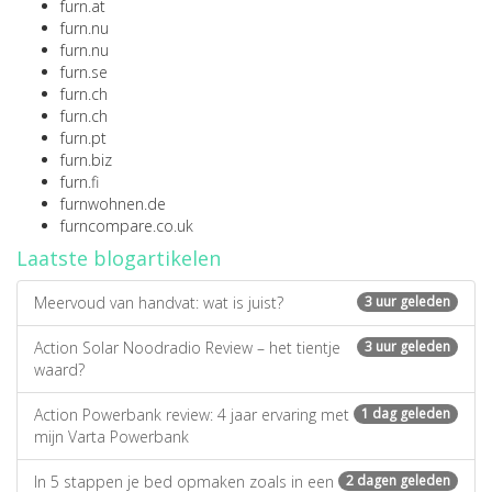
furn.at
furn.nu
furn.nu
furn.se
furn.ch
furn.ch
furn.pt
furn.biz
furn.fi
furnwohnen.de
furncompare.co.uk
Laatste blogartikelen
Meervoud van handvat: wat is juist?
3 uur geleden
Action Solar Noodradio Review – het tientje
3 uur geleden
waard?
Action Powerbank review: 4 jaar ervaring met
1 dag geleden
mijn Varta Powerbank
In 5 stappen je bed opmaken zoals in een
2 dagen geleden