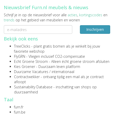
Nieuwsbrief Furn.nl meubels & nieuws
Schrijf je in op de nieuwsbrief voor alle
acties
,
kortingscodes
en
trends
op het gebied van meubelen en wonen
Inschrijven
Bekijk ook eens
TreeClicks
- plant gratis bomen als je winkelt bij jouw
favoriete webshop
FlyGRN
- Vliegen inclusief CO2-compensatie
Echt Groene Stroom
- Alleen écht groene stroom afsluiten
Kies Groener
- Duurzaam leven platform
Duurzame Vacatures
/
internationaal
Contractwekker
- ontvang tijdig een mail als je contract
afloopt
Sustainability Database
- inschatting van shops op
duurzaamheid
Taal
furn.fr
furn.be