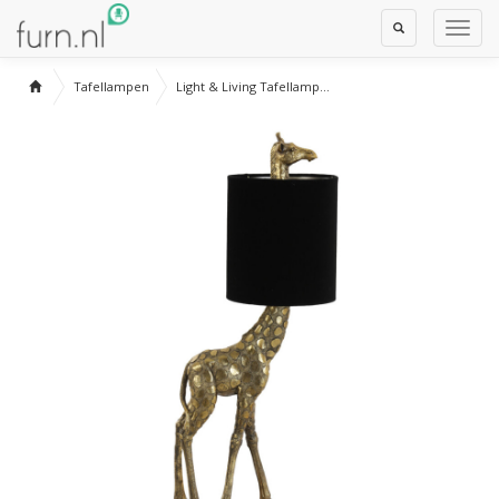
Toggle
Toggl
Search
Navig
Tafellampen
Light & Living Tafellamp...