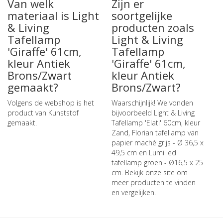
Van welk
Zijn er
materiaal is Light
soortgelijke
& Living
producten zoals
Tafellamp
Light & Living
'Giraffe' 61cm,
Tafellamp
kleur Antiek
'Giraffe' 61cm,
Brons/Zwart
kleur Antiek
gemaakt?
Brons/Zwart?
Volgens de webshop is het
Waarschijnlijk! We vonden
product van Kunststof
bijvoorbeeld
Light & Living
gemaakt.
Tafellamp 'Elati' 60cm, kleur
Zand
,
Florian tafellamp van
papier maché grijs - Ø 36,5 x
49,5 cm
en
Lumi led
tafellamp groen - Ø16,5 x 25
cm
. Bekijk onze site om
meer producten te vinden
en vergelijken.