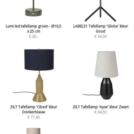
Lumi led tafellamp groen - Ø16,5
LABEL51 Tafellamp 'Globe' kleur
x 25 cm
Goud
€ 28
,-
€ 34,50
ZILT Tafellamp 'Obed' kleur
ZILT Tafellamp 'Ayse' kleur Zwart
Donkerblauw
€ 64,50
€ 77,40