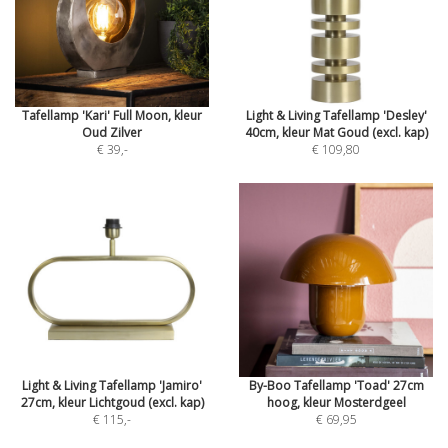
Tafellamp 'Kari' Full Moon, kleur
Light & Living Tafellamp 'Desley'
Oud Zilver
40cm, kleur Mat Goud (excl. kap)
€ 39
,-
€ 109,80
Light & Living Tafellamp 'Jamiro'
By-Boo Tafellamp 'Toad' 27cm
27cm, kleur Lichtgoud (excl. kap)
hoog, kleur Mosterdgeel
€ 115
,-
€ 69,95