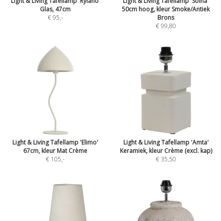
Light & Living Tafellamp 'Rylano'
Light & Living Tafellamp 'Solna'
Glas, 47cm
50cm hoog, kleur Smoke/Antiek
€ 95
,-
Brons
€ 99,80
Light & Living Tafellamp 'Elimo'
Light & Living Tafellamp 'Amta'
67cm, kleur Mat Crème
Keramiek, kleur Crème (excl. kap)
€ 105
,-
€ 35,50