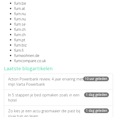
furn.be
furn.at
furn.nu
furn.nu
furn.se
furn.ch
furn.ch
furn.pt
furn.biz
furn.fi
furnwohnen.de
furncompare.co.uk
Laatste blogartikelen
Action Powerbank review: 4 jaar ervaring met
10 uur geleden
mijn Varta Powerbank
In 5 stappen je bed opmaken zoals in een
1 dag geleden
hotel
Zo kies je een accu grasmaaier die past bij
1 dag geleden
jouw tuin en leven