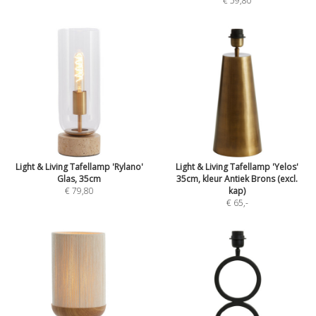
€ 59,80
Light & Living Tafellamp 'Rylano'
Light & Living Tafellamp 'Yelos'
Glas, 35cm
35cm, kleur Antiek Brons (excl.
€ 79,80
kap)
€ 65
,-