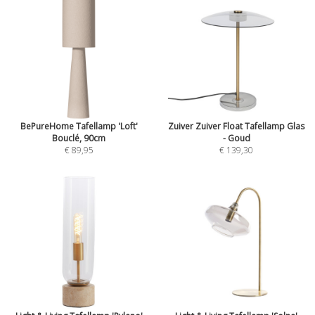
BePureHome Tafellamp 'Loft'
Zuiver Zuiver Float Tafellamp Glas
Bouclé, 90cm
- Goud
€ 89,95
€ 139,30