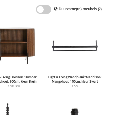
Duurzame(re) meubels
(?)
& Living Dressoir 'Dumosi'
Light & Living Wandplank 'Maddison'
hout, 100cm, kleur Bruin
Mangohout, 100cm, kleur Zwart
€
569,80
€
95