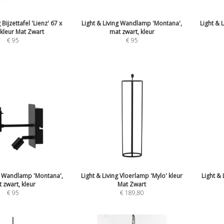
 Bijzettafel 'Lienz' 67 x
Light & Living Wandlamp 'Montana',
Light & 
kleur Mat Zwart
mat zwart, kleur
€
95
€
95
ng Wandlamp 'Montana',
Light & Living Vloerlamp 'Mylo' kleur
Light &
 zwart, kleur
Mat Zwart
€
95
€
189,80