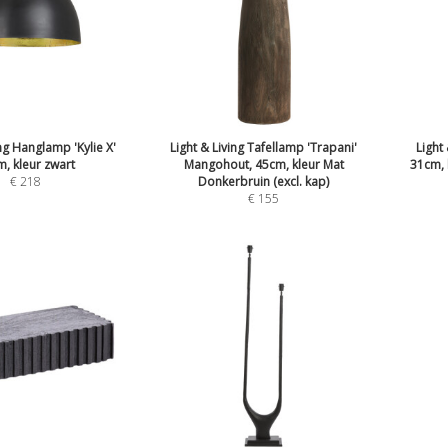
ing Hanglamp 'Kylie X'
Light & Living Tafellamp 'Trapani'
Light
, kleur zwart
Mangohout, 45cm, kleur Mat
31cm, 
€
218
Donkerbruin (excl. kap)
€
155