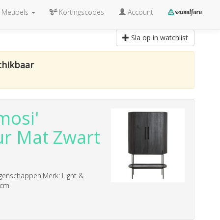
Meubels
Kortingscodes
Account
Sla op in watchlist
chikbaar
mosi'
ur Mat Zwart
genschappen:Merk: Light &
 cm