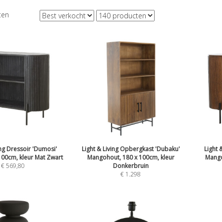
ten
ing Dressoir 'Dumosi'
Light & Living Opbergkast 'Dubaku'
Light 
00cm, kleur Mat Zwart
Mangohout, 180 x 100cm, kleur
Mango
€
569,80
Donkerbruin
€
1.298