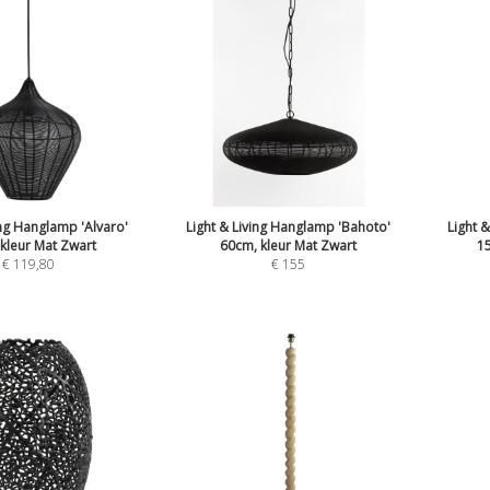
ing Hanglamp 'Alvaro'
Light & Living Hanglamp 'Bahoto'
Light 
kleur Mat Zwart
60cm, kleur Mat Zwart
15
€
119,80
€
155