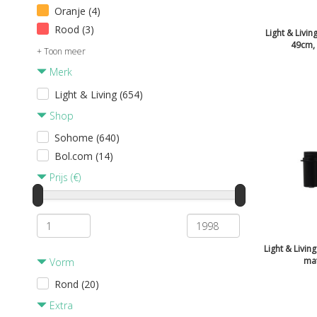
Oranje (4)
Rood (3)
Light & Living
49cm, 
+ Toon meer
Merk
Light & Living (654)
Shop
Sohome (640)
Bol.com (14)
Prijs (€)
Light & Livi
mat
Vorm
Rond (20)
Extra