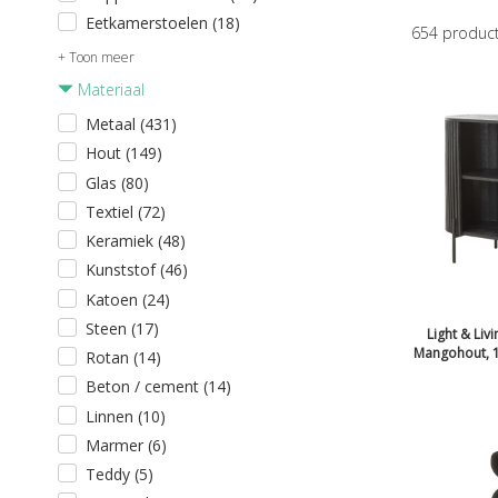
Eetkamerstoelen (18)
654
produc
+ Toon meer
Materiaal
Metaal (431)
Hout (149)
Glas (80)
Textiel (72)
Keramiek (48)
Kunststof (46)
Katoen (24)
Steen (17)
Light & Liv
Mangohout, 1
Rotan (14)
Beton / cement (14)
Linnen (10)
Marmer (6)
Teddy (5)