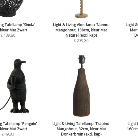
ing Tafellamp 'Sinula'
Light & Living Vloerlamp 'Nanno'
Light &
kleur Mat Zwart
Mangohout, 138cm, kleur Mat
Mang
€
139,80
Naturel (excl. kap)
Do
€
239,80
ng Tafellamp 'Penguin'
Light & Living Tafellamp 'Trapino'
Light 
kleur Mat Zwart
Mangohout, 32cm, kleur Mat
160cm,
€
49,80
Donkerbruin (excl. kap)