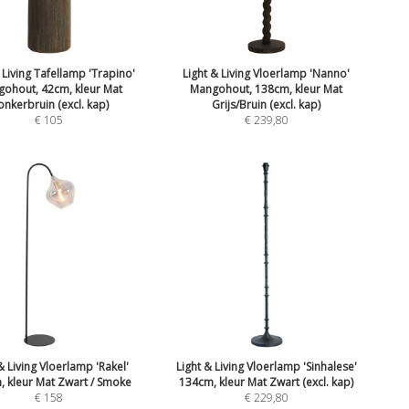
 Living Tafellamp 'Trapino'
Light & Living Vloerlamp 'Nanno'
ohout, 42cm, kleur Mat
Mangohout, 138cm, kleur Mat
nkerbruin (excl. kap)
Grijs/Bruin (excl. kap)
€
105
€
239,80
& Living Vloerlamp 'Rakel'
Light & Living Vloerlamp 'Sinhalese'
 kleur Mat Zwart / Smoke
134cm, kleur Mat Zwart (excl. kap)
€
158
€
229,80