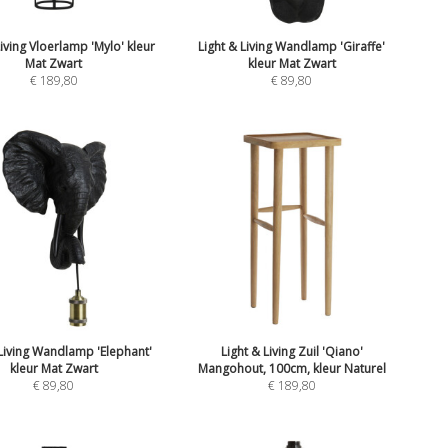
Living Vloerlamp 'Mylo' kleur
Light & Living Wandlamp 'Giraffe'
Mat Zwart
kleur Mat Zwart
€
189,80
€
89,80
 Living Wandlamp 'Elephant'
Light & Living Zuil 'Qiano'
kleur Mat Zwart
Mangohout, 100cm, kleur Naturel
€
89,80
€
189,80