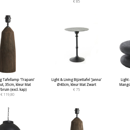
€
85
ng Tafellamp 'Trapani'
Light & Living Bijzettafel 'Janna'
Light
t, 35cm, kleur Mat
Ø40cm, kleur Mat Zwart
Mango
ruin (excl. kap)
€
75
€
119,80