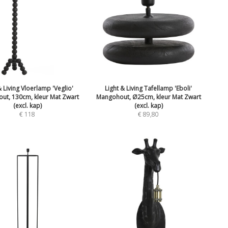
& Living Vloerlamp 'Veglio'
Light & Living Tafellamp 'Eboli'
ut, 130cm, kleur Mat Zwart
Mangohout, Ø25cm, kleur Mat Zwart
(excl. kap)
(excl. kap)
€
118
€
89,80