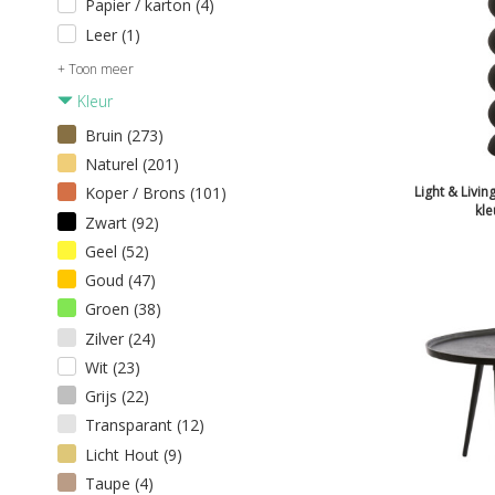
Papier / karton (4)
Leer (1)
+ Toon meer
Kleur
Bruin (273)
Naturel (201)
Koper / Brons (101)
Light & Livi
kle
Zwart (92)
Geel (52)
Goud (47)
Groen (38)
Zilver (24)
Wit (23)
Grijs (22)
Transparant (12)
Licht Hout (9)
Taupe (4)