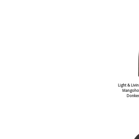
Light & Livi
Mangohou
Donkerb