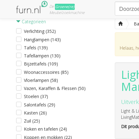
De
Groene(re)
Meubelzoekmachine
Categorieën
Ba
Verlichting (352)
Hanglampen (143)
Tafels (139)
Helaas, he
Tafellampen (130)
Bijzettafels (109)
Lig
Woonaccessoires (85)
Vloerlampen (58)
Man
Vazen, Karaffen & Flessen (50)
Stoelen (37)
Uitverk
Salontafels (29)
Light & 
Kasten (26)
LivingMa
Zuil (25)
Dit produ
Koken en tafelen (24)
Koppen en mokken (22)