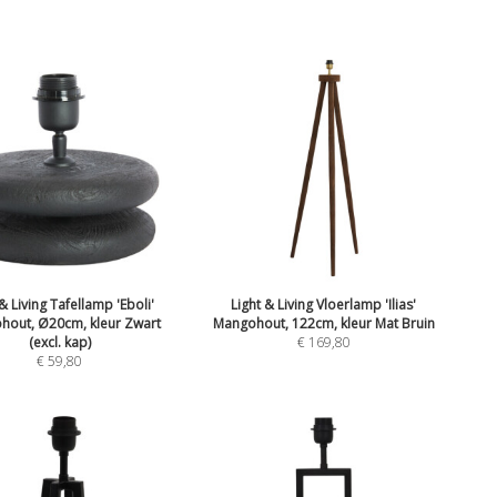
 & Living Tafellamp 'Eboli'
Light & Living Vloerlamp 'Ilias'
hout, Ø20cm, kleur Zwart
Mangohout, 122cm, kleur Mat Bruin
(excl. kap)
€
169,80
€
59,80