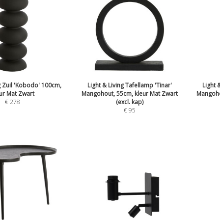
ng Zuil 'Kobodo' 100cm,
Light & Living Tafellamp 'Tinar'
Light 
ur Mat Zwart
Mangohout, 55cm, kleur Mat Zwart
Mangoho
€
278
(excl. kap)
€
95