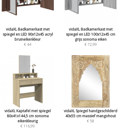
vidaXL Badkamerkast met
vidaXL Badkamerkast met
spiegel en LED 90x12x45 acryl
spiegel en LED 100x12x45 cm
bruineikenkleur
grijs sonoma eiken
€ 44
€ 72,99
vidaXL Kaptafel met spiegel
vidaXL Spiegel handgeschilderd
80x41x144,5 cm sonoma
40x55 cm massief mangohout
eikenkleurig
€ 58
€ 116,99