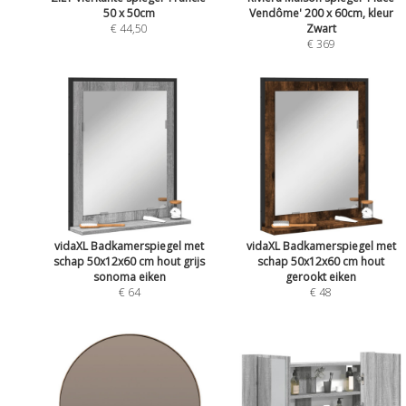
50 x 50cm
Vendôme' 200 x 60cm, kleur
€ 44,50
Zwart
€ 369
vidaXL Badkamerspiegel met
vidaXL Badkamerspiegel met
schap 50x12x60 cm hout grijs
schap 50x12x60 cm hout
sonoma eiken
gerookt eiken
€ 64
€ 48