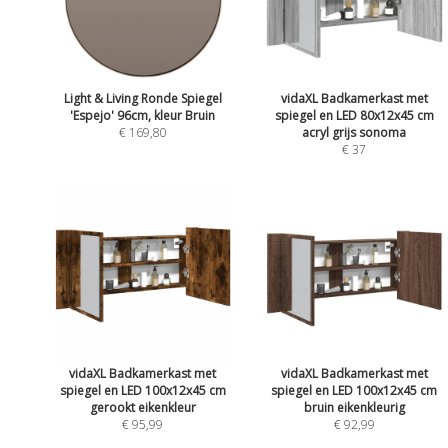
Light & Living Ronde Spiegel
vidaXL Badkamerkast met
'Espejo' 96cm, kleur Bruin
spiegel en LED 80x12x45 cm
€ 169,80
acryl grijs sonoma
€ 37
vidaXL Badkamerkast met
vidaXL Badkamerkast met
spiegel en LED 100x12x45 cm
spiegel en LED 100x12x45 cm
gerookt eikenkleur
bruin eikenkleurig
€ 95,99
€ 92,99