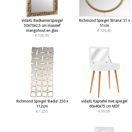
vidaXL Badkamerspiegel
Richmond Spiegel 'Briana' 51 x
50x70x2,5 cm massief
51cm
mangohout en glas
€ 126,40
€ 100,99
Richmond Spiegel 'Badia' 250 x
vidaXL Kaptafel met spiegel
112cm
60x40x75 cm MDF
€ 1.255
€ 99,99