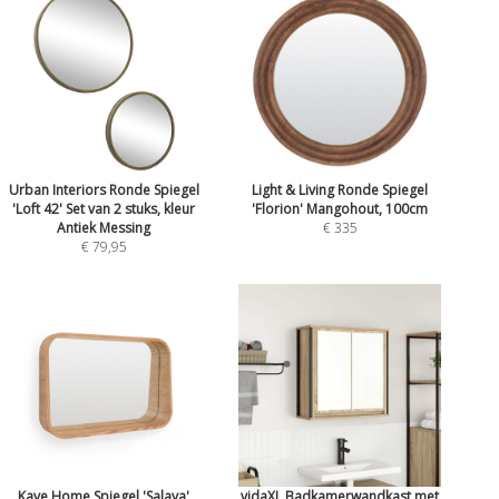
Urban Interiors Ronde Spiegel
Light & Living Ronde Spiegel
'Loft 42' Set van 2 stuks, kleur
'Florion' Mangohout, 100cm
Antiek Messing
€ 335
€ 79,95
Kave Home Spiegel 'Salaya'
vidaXL Badkamerwandkast met