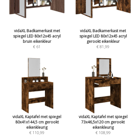
vidaXL Badkamerkast met
vidaXL Badkamerkast met
spiegel LED 80x12x45 acryl
spiegel LED 80x12x45 acryl
bruin eikenkleur
gerookt eikenkleur
€ 61
€ 81,99
vidaXL Kaptafel met spiegel
vidaXL Kaptafel met spiegel
80x41x144,5 cm gerookt
73x46,5x120 cm gerookt
eikenkleurig
eikenkleurig
€ 110,99
€ 108,99