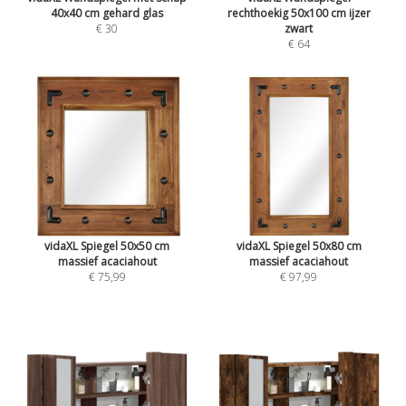
40x40 cm gehard glas
rechthoekig 50x100 cm ijzer
€ 30
zwart
€ 64
vidaXL Spiegel 50x50 cm
vidaXL Spiegel 50x80 cm
massief acaciahout
massief acaciahout
€ 75,99
€ 97,99