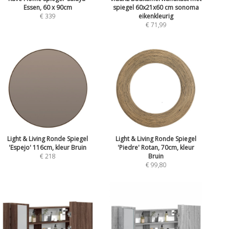
Essen, 60 x 90cm
spiegel 60x21x60 cm sonoma
€ 339
eikenkleurig
€ 71,99
Light & Living Ronde Spiegel
Light & Living Ronde Spiegel
'Espejo' 116cm, kleur Bruin
'Piedre' Rotan, 70cm, kleur
€ 218
Bruin
€ 99,80