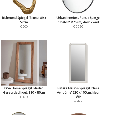
Richmond Spiegel 'Blinne' 89 x
Urban Interiors Ronde Spiegel
52cm
'Boston' Ø75cm, kleur Zwart
€ 200
€ 99,95
Kave Home Spiegel 'Maden'
Rivièra Maison Spiegel 'Place
Gerecycled hout, 180 x 80cm
Vendôme' 220 x 100cm, kleur
€ 439
Wit
€ 499