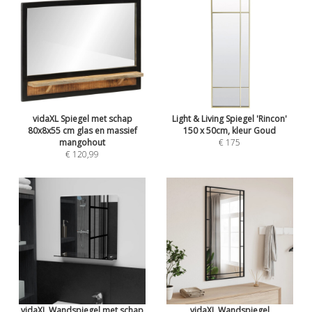
vidaXL Spiegel met schap
Light & Living Spiegel 'Rincon'
80x8x55 cm glas en massief
150 x 50cm, kleur Goud
mangohout
€ 175
€ 120,99
vidaXL Wandspiegel met schap
vidaXL Wandspiegel