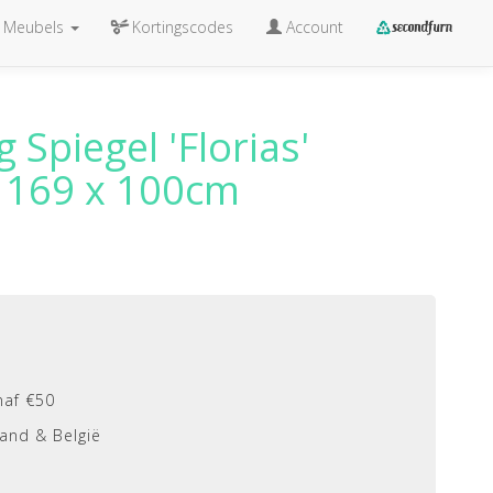
Meubels
Kortingscodes
Account
g Spiegel 'Florias'
 169 x 100cm
naf €50
and & België