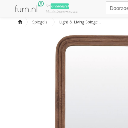
De
Groene(re)
Meubelzoekmachine
Spiegels
Light & Living Spiegel...