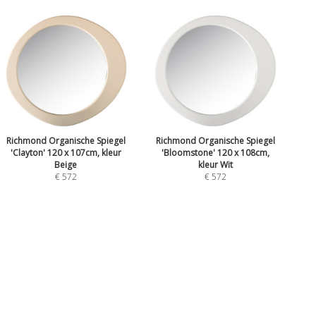
Richmond Organische Spiegel
Richmond Organische Spiegel
'Clayton' 120 x 107cm, kleur
'Bloomstone' 120 x 108cm,
Beige
kleur Wit
€ 572
€ 572