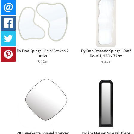
By-Boo Spiegel 'Pejo' Set van 2
By-Boo Staande Spiegel 'Evol'
stuks
Bouclé, 180 x 72cm
€ 159
€ 239
ZILT Vierkante Spiegel 'Francie'
Rivièra Maison Spiegel 'Place