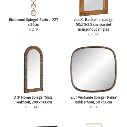
Richmond Spiegel 'Babice' 227
vidaXL Badkamerspiegel
x 26cm
50x70x2,5 cm massief
€ 279
mangohout en glas
€ 75,99
DTP Home Spiegel 'Slats'
ZILT Vierkante Spiegel 'Rania'
Teakhout, 200 x 100cm
Rubberhout, 50 x 50cm
€ 1.104,15
€ 79