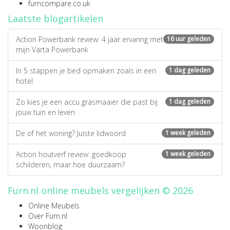
furncompare.co.uk
Laatste blogartikelen
Action Powerbank review: 4 jaar ervaring met
16 uur geleden
mijn Varta Powerbank
In 5 stappen je bed opmaken zoals in een
1 dag geleden
hotel
Zo kies je een accu grasmaaier die past bij
1 dag geleden
jouw tuin en leven
De of het woning? Juiste lidwoord
1 week geleden
Action houtverf review: goedkoop
1 week geleden
schilderen, maar hoe duurzaam?
Furn.nl online meubels vergelijken © 2026
Online Meubels
Over Furn.nl
Woonblog