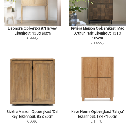
Eleonora Opbergkast 'Harvey'
Rivièra Maison Opbergkast 'Mac
Eikenhout, 150 x 90cm
Arthur Park' Eikenhout, 151 x
€ 999
,-
105cm
€ 1.899
,-
Rivièra Maison Opbergkast 'Del
Kave Home Opbergkast 'Salaya'
Rey' Eikenhout, 85 x 80cm
Essenhout, 134 x 100cm
€ 999
,-
€ 1.149
,-