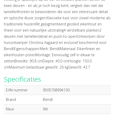
twee deuren - en als je toch bezig bent, vergeet dan niet die
lamellenfronten te bewonderen die voor een interessant detail
en optische illusie zorgen.Klassieke kast voor zowel moderne als
traditionele huizenWit gepigmenteerd geolied eikenhout en
fineer voor een natuurlijke uitstraling4 verstelbare planken2
deuren met lamellendetail en push-to-openOntworpen door
huisontwerper Christina Aagaard en exclusief beschermd voor
BendtEigenschappen:Merk: BendtMateriaal: Eikenfineer en
eikenhouten potenMontage: Eenvoudig zelf in elkaar te
zettenBreedte: 90.8 cmDiepte: 40.0 cmHoogte: 150.0
cmMaximum belastbaar gewicht: 26 kgGewicht: 43.7
Specificaties
EAN nummer
9505768994130
Brand
Bendt
Kleur
Wit