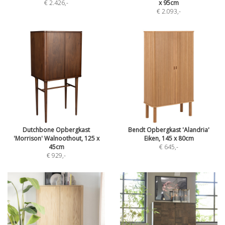
€ 2.426
,-
x 95cm
€ 2.093
,-
Dutchbone Opbergkast
Bendt Opbergkast 'Alandria'
'Morrison' Walnoothout, 125 x
Eiken, 145 x 80cm
45cm
€ 645
,-
€ 929
,-