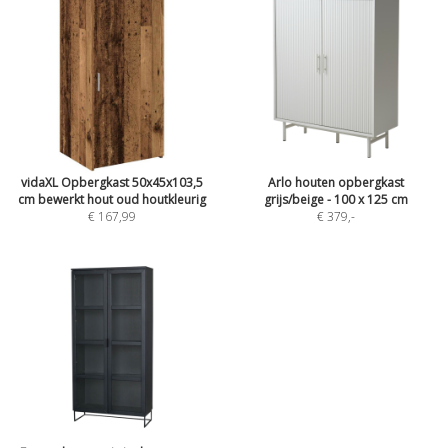
vidaXL Opbergkast 50x45x103,5
Arlo houten opbergkast
cm bewerkt hout oud houtkleurig
grijs/beige - 100 x 125 cm
€ 167,99
€ 379
,-