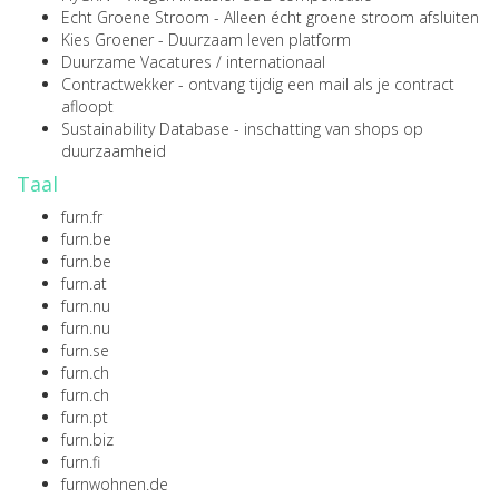
Echt Groene Stroom
- Alleen écht groene stroom afsluiten
Kies Groener
- Duurzaam leven platform
Duurzame Vacatures
/
internationaal
Contractwekker
- ontvang tijdig een mail als je contract
afloopt
Sustainability Database
- inschatting van shops op
duurzaamheid
Taal
furn.fr
furn.be
furn.be
furn.at
furn.nu
furn.nu
furn.se
furn.ch
furn.ch
furn.pt
furn.biz
furn.fi
furnwohnen.de