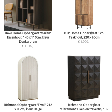
Kave Home Opbergkast 'Mailen'
DTP Home Opbergkast 'Evo'
Essenhout, 140 x 110cm, kleur
Teakhout, 220 x 80cm
Donkerbruin
€ 1.999
,-
€ 1.149
,-
Richmond Opbergkast 'Tivoli' 212
Richmond Opbergkast
x 90cm, kleur Beige
'Claremont' Eiken en travertin, 139