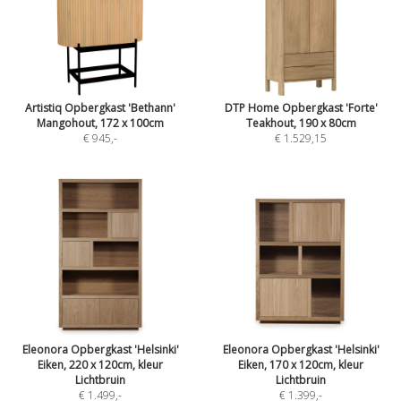
Artistiq Opbergkast 'Bethann'
DTP Home Opbergkast 'Forte'
Mangohout, 172 x 100cm
Teakhout, 190 x 80cm
€ 945
,-
€ 1.529,15
Eleonora Opbergkast 'Helsinki'
Eleonora Opbergkast 'Helsinki'
Eiken, 220 x 120cm, kleur
Eiken, 170 x 120cm, kleur
Lichtbruin
Lichtbruin
€ 1.499
,-
€ 1.399
,-