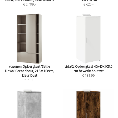
€ 2.499
,-
€ 625
,-
vtwonen Opbergkast 'Settle
vidaXL Opbergkast 40x45x103,5
Down' Grenenhout, 218 x 108cm,
cm bewerkt hout wit
kleur Dust
€ 181,99
€ 719
,-