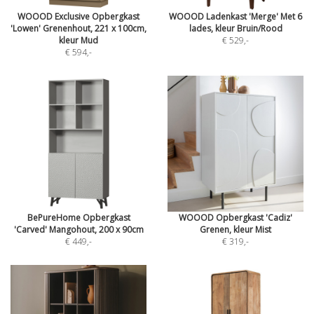
WOOOD Exclusive Opbergkast
WOOOD Ladenkast 'Merge' Met 6
'Lowen' Grenenhout, 221 x 100cm,
lades, kleur Bruin/Rood
kleur Mud
€ 529
,-
€ 594
,-
BePureHome Opbergkast
WOOOD Opbergkast 'Cadiz'
'Carved' Mangohout, 200 x 90cm
Grenen, kleur Mist
€ 449
,-
€ 319
,-