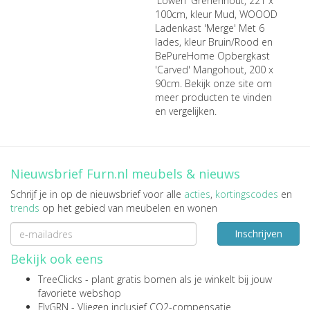
'Lowen' Grenenhout, 221 x
100cm, kleur Mud
,
WOOOD
Ladenkast 'Merge' Met 6
lades, kleur Bruin/Rood
en
BePureHome Opbergkast
'Carved' Mangohout, 200 x
90cm
. Bekijk onze site om
meer producten te vinden
en vergelijken.
Nieuwsbrief Furn.nl meubels & nieuws
Schrijf je in op de nieuwsbrief voor alle
acties
,
kortingscodes
en
trends
op het gebied van meubelen en wonen
Inschrijven
Bekijk ook eens
TreeClicks
- plant gratis bomen als je winkelt bij jouw
favoriete webshop
FlyGRN
- Vliegen inclusief CO2-compensatie