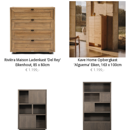
Rivièra Maison Ladenkast 'Del Rey'
Kave Home Opbergkast
Eikenhout, 85 x 80cm
'Alguema' Eiken, 163 x 100cm
€ 1.199
,-
€ 1.199
,-