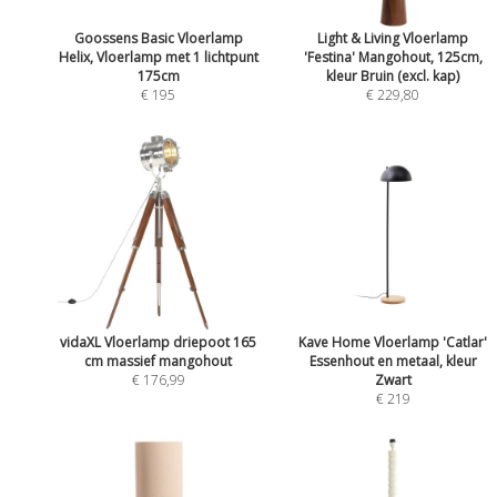
Goossens Basic Vloerlamp
Light & Living Vloerlamp
Helix, Vloerlamp met 1 lichtpunt
'Festina' Mangohout, 125cm,
175cm
kleur Bruin (excl. kap)
€ 195
€ 229,80
vidaXL Vloerlamp driepoot 165
Kave Home Vloerlamp 'Catlar'
cm massief mangohout
Essenhout en metaal, kleur
€ 176,99
Zwart
€ 219