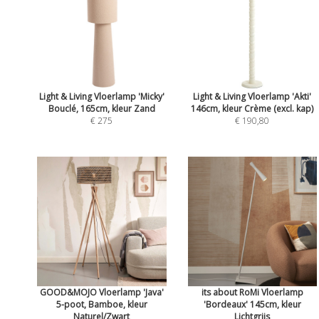
Light & Living Vloerlamp 'Micky'
Light & Living Vloerlamp 'Akti'
Bouclé, 165cm, kleur Zand
146cm, kleur Crème (excl. kap)
€ 275
€ 190,80
GOOD&MOJO Vloerlamp 'Java'
its about RoMi Vloerlamp
5-poot, Bamboe, kleur
'Bordeaux' 145cm, kleur
Naturel/Zwart
Lichtgrijs