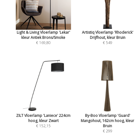
Light & Living Vloerlamp 'Lekar'
Artistiq Vloerlamp 'Rhoderick'
kleur Antiek Brons/Smoke
Drijfhout, kleur Bruin
€ 169,80
€ 549
ZILT Vloerlamp 'Laniece' 224cm
By-Boo Vloerlamp 'Guard'
hoog, kleur Zwart
Mangohout, 162cm hoog, kleur
€ 152,15
Bruin
€ 299