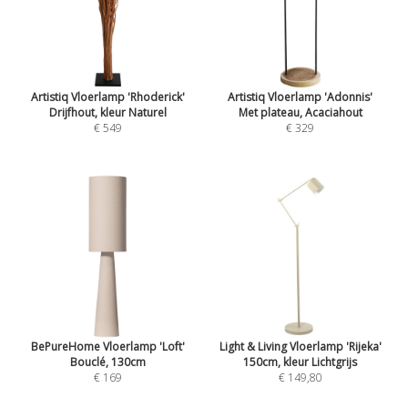
Artistiq Vloerlamp 'Rhoderick'
Artistiq Vloerlamp 'Adonnis'
Drijfhout, kleur Naturel
Met plateau, Acaciahout
€ 549
€ 329
BePureHome Vloerlamp 'Loft'
Light & Living Vloerlamp 'Rijeka'
Bouclé, 130cm
150cm, kleur Lichtgrijs
€ 169
€ 149,80