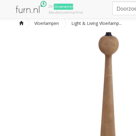
De
Groene(re)
Meubelzoekmachine
Vloerlampen
Light & Living Vloerlamp...