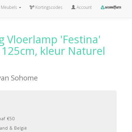
Meubels
Kortingscodes
Account
ng Vloerlamp 'Festina'
125cm, kleur Naturel
 van
Sohome
naf €50
and & België