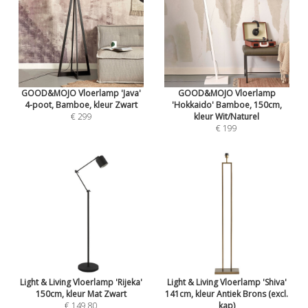
GOOD&MOJO Vloerlamp 'Java'
GOOD&MOJO Vloerlamp
4-poot, Bamboe, kleur Zwart
'Hokkaido' Bamboe, 150cm,
€ 299
kleur Wit/Naturel
€ 199
Light & Living Vloerlamp 'Rijeka'
Light & Living Vloerlamp 'Shiva'
150cm, kleur Mat Zwart
141cm, kleur Antiek Brons (excl.
€ 149,80
kap)