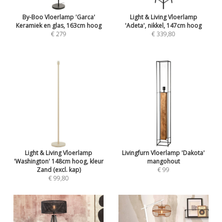
By-Boo Vloerlamp 'Garca'
Light & Living Vloerlamp
Keramiek en glas, 163cm hoog
'Adeta', nikkel, 147cm hoog
€ 279
€ 339,80
Light & Living Vloerlamp
Livingfurn Vloerlamp 'Dakota'
'Washington' 148cm hoog, kleur
mangohout
Zand (excl. kap)
€ 99
€ 99,80