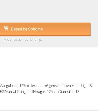
Bestel bij Sohome
voeg toe aan verlanglijst
a Mangohout, 125cm (excl. kap)Eigenschappen:Merk: Light &
g: E27Aantal fittingen: 1Hoogte: 125 cmDiameter: 18