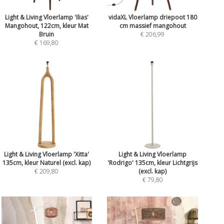
Light & Living Vloerlamp 'Ilias'
vidaXL Vloerlamp driepoot 180
Mangohout, 122cm, kleur Mat
cm massief mangohout
Bruin
€ 206,99
€ 169,80
Light & Living Vloerlamp 'Xitta'
Light & Living Vloerlamp
135cm, kleur Naturel (excl. kap)
'Rodrigo' 135cm, kleur Lichtgrijs
€ 209,80
(excl. kap)
€ 79,80