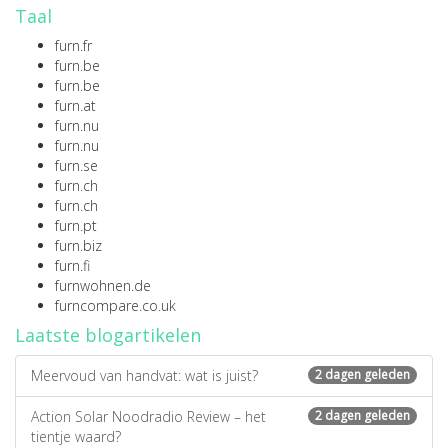
Taal
furn.fr
furn.be
furn.be
furn.at
furn.nu
furn.nu
furn.se
furn.ch
furn.ch
furn.pt
furn.biz
furn.fi
furnwohnen.de
furncompare.co.uk
Laatste blogartikelen
Meervoud van handvat: wat is juist?
2 dagen geleden
Action Solar Noodradio Review – het
2 dagen geleden
tientje waard?