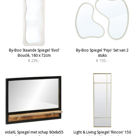
By-Boo Staande Spiegel 'Evol'
By-Boo Spiegel 'Pejo' Set van 2
Bouclé, 180 x 72cm
stuks
€ 239
,-
€ 159
,-
vidaXL Spiegel met schap 80x8x55
Light & Living Spiegel 'Rincon' 150