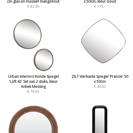
cm glas en massief mangohout
x 50cm, kleur Goud
€ 82,99
€ 175
,-
Urban Interiors Ronde Spiegel
ZILT Vierkante Spiegel 'Francie' 50
'Loft 42' Set van 2 stuks, kleur
x 50cm
Antiek Messing
€ 44,50
€ 79,95