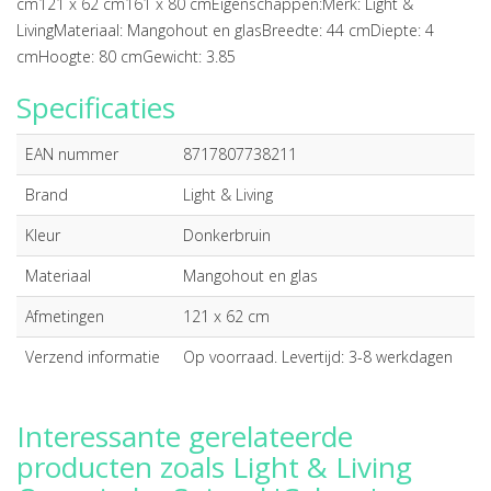
cm121 x 62 cm161 x 80 cmEigenschappen:Merk: Light &
LivingMateriaal: Mangohout en glasBreedte: 44 cmDiepte: 4
cmHoogte: 80 cmGewicht: 3.85
Specificaties
EAN nummer
8717807738211
Brand
Light & Living
Kleur
Donkerbruin
Materiaal
Mangohout en glas
Afmetingen
121 x 62 cm
Verzend informatie
Op voorraad. Levertijd: 3-8 werkdagen
Interessante gerelateerde
producten zoals Light & Living