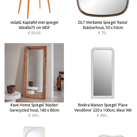
vidaXL Kaptafel met spiegel
ZILT Vierkante Spiegel 'Rania'
60x40x75 cm MDF
Rubberhout, 50 x 50cm
€ 99,99
€ 79
,-
Kave Home Spiegel 'Maden'
Rivièra Maison Spiegel 'Place
Gerecycled hout, 180 x 80cm
Vendôme' 220 x 100cm, kleur Wit
€ 439
,-
€ 499
,-