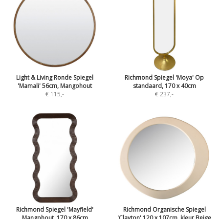
Light & Living Ronde Spiegel
Richmond Spiegel 'Moya' Op
'Mamali' 56cm, Mangohout
standaard, 170 x 40cm
€ 115
,-
€ 237
,-
Richmond Spiegel 'Mayfield'
Richmond Organische Spiegel
Mangohout, 170 x 86cm
'Clayton' 120 x 107cm, kleur Beige