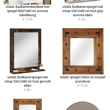
vidaXL Badkamerwandkast met
vidaXL Badkamerspiegel met
spiegel 60x21x60 cm sonoma
schap 50x12x60 cm hout grijs
eikenkleurig
sonoma eiken
€ 71,99
€ 64
,-
vidaXL Badkamerspiegel met
vidaXL Spiegel 50x50 cm massief
schap 50x12x60 cm hout gerookt
acaciahout
eiken
€ 75,99
€ 48
,-