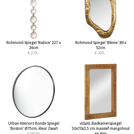
Richmond Spiegel 'Babice' 227 x
Richmond Spiegel 'Blinne' 89 x
26cm
52cm
€ 279
,-
€ 200
,-
Urban Interiors Ronde Spiegel
vidaXL Badkamerspiegel
'Boston' Ø75cm, kleur Zwart
50x70x2,5 cm massief mangohout
€ 99,95
en glas