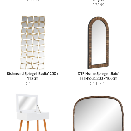
€ 75,99
Richmond Spiegel 'Badia' 250 x
DTP Home Spiegel 'Slats'
112cm
Teakhout, 200 x 100cm
€ 1.255
,-
€ 1.104,15