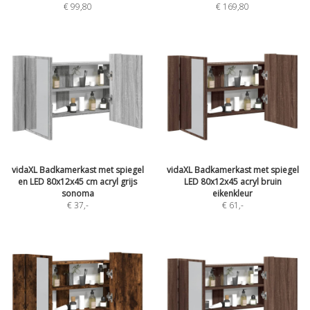
€ 99,80
€ 169,80
vidaXL Badkamerkast met spiegel
vidaXL Badkamerkast met spiegel
en LED 80x12x45 cm acryl grijs
LED 80x12x45 acryl bruin
sonoma
eikenkleur
€ 37
,-
€ 61
,-