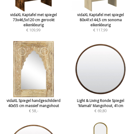
vidaXL Kaptafel met spiegel
vidaXL Kaptafel met spiegel
73x46,5x120 cm gerookt
80x41x144,5 cm sonoma
eikenkleurig
eikenkleurig
€ 109,99
€ 117,99
vidaXL Spiegel handgeschilderd
Light & Living Ronde Spiegel
40x55 cm massief mangohout
'Mamali' Mangohout, 41cm
€ 58
,-
€ 69,80