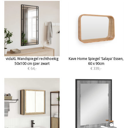
vidaXL Wandspiegel rechthoekig
Kave Home Spiegel 'Salaya' Essen,
50x100 cm ijzer zwart
60 x 90cm
€ 64
,-
€ 339
,-