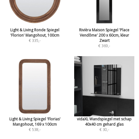
Light & Living Ronde Spiegel
Rivièra Maison Spiegel 'Place
'Florion' Mangohout, 100cm
Vendôme' 200 x 60cm, kleur
€ 335
,-
Zwart
€ 369
,-
Light & Living Spiegel 'Florias'
vidaXL Wandspiegel met schap
Mangohout, 169 x 100cm
40x40 cm gehard glas
€ 538
,-
€ 30
,-