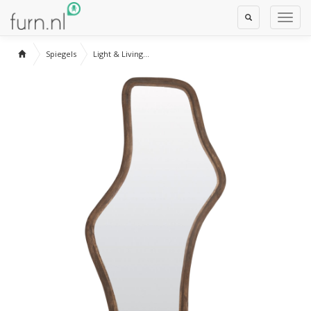
Toggle
Toggl
Search
Navig
Spiegels
Light & Living...