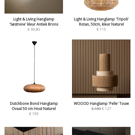
Light & Living Hanglamp
Light & Living Hanglamp 'Tripoli'
'Søstrene' kleur Antiek Brons
Rotan, 50cm, kleur Naturel
€
69,80
€
115
Dutchbone Bond Hanglamp
WOOOD Hanglamp 'Pelle' Touw
Ovaal 50 cm Hout Naturel
€
159
€
127
€
199