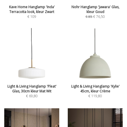
Kave Home Hanglamp 'Inda'
Nohr Hanglamp 'Jawara' Glas,
Terracotta look, kleur Zwart
kleur Goud
€
109
€
85
€
76,50
Light & Living Hanglamp 'Pleat'
Light & Living Hanglamp 'Kylie'
Glas, 30cm kleur Mat Wit
45cm, kleur Crème
€
69,80
€
119,80