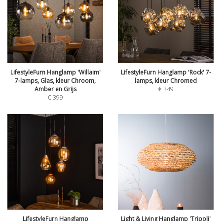
LifestyleFurn Hanglamp 'Willaim'
LifestyleFurn Hanglamp 'Rock' 7-
7-lamps, Glas, kleur Chroom,
lamps, kleur Chromed
Amber en Grijs
€
349
€
399
LifestyleFurn Hanglamp
Light & Living Hanglamp 'Tripoli'