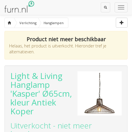
Toggle
Toggl
Search
Navig
Verlichting
Hanglampen
Product niet meer beschikbaar
Helaas, het product is uitverkocht. Hieronder tref je
alternatieven.
Light & Living
Hanglamp
'Kasper' Ø65cm,
kleur Antiek
Koper
Uitverkocht - niet meer