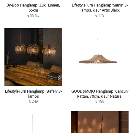
By-Boo Hanglamp 'Zuki' Linnen,
LifestyleFurn Hanglamp 'Samir' 3-
55cm
lamps, kleur Artic Black
€
99,95
€
149
LifestyleFurn Hanglamp 'Stefen' 3-
GOOD&MOJO Hanglamp 'Cancun'
lamps
Rattan, 70cm, kleur Naturel
€
249
€
189