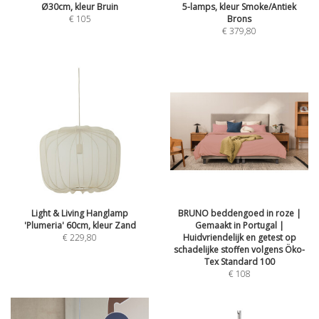
Ø30cm, kleur Bruin
5-lamps, kleur Smoke/Antiek
€
105
Brons
€
379,80
Light & Living Hanglamp
BRUNO beddengoed in roze |
'Plumeria' 60cm, kleur Zand
Gemaakt in Portugal |
€
229,80
Huidvriendelijk en getest op
schadelijke stoffen volgens Öko-
Tex Standard 100
€
108