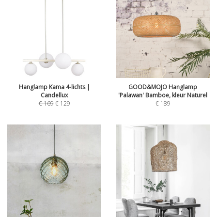
Hanglamp Kama 4-lichts |
GOOD&MOJO Hanglamp
Candellux
'Palawan' Bamboe, kleur Naturel
€
169
€
129
€
189