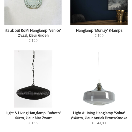
its about RoMi Hanglamp 'Venice'
Hanglamp 'Murray' 3-lamps
Ovaal, kleur Groen
€
199
€
129
Light & Living Hanglamp 'Bahoto'
Light & Living Hanglamp 'Solna'
60cm, kleur Mat Zwart
Ø40cm, kleur Antiek Brons/Smoke
€
155
€
149,80