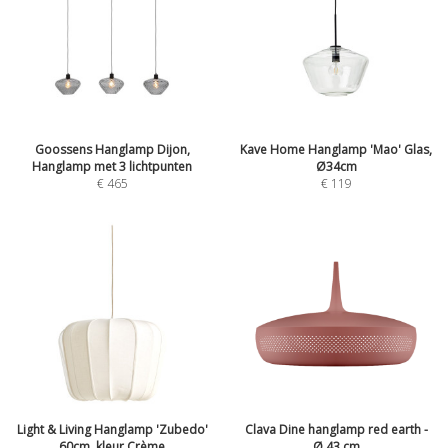
Goossens Hanglamp Dijon,
Kave Home Hanglamp 'Mao' Glas,
Hanglamp met 3 lichtpunten
Ø34cm
€
465
€
119
Light & Living Hanglamp 'Zubedo'
Clava Dine hanglamp red earth -
60cm, kleur Crème
Ø 43 cm