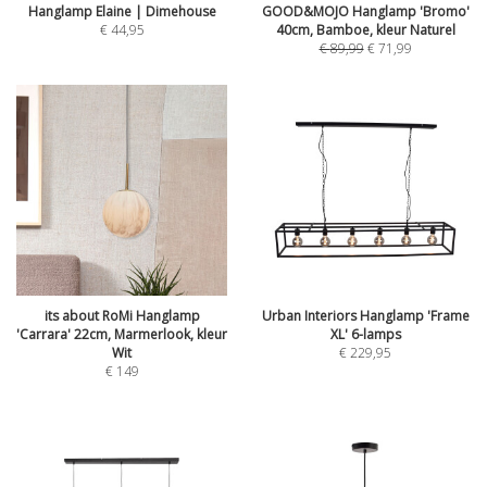
Hanglamp Elaine | Dimehouse
GOOD&MOJO Hanglamp 'Bromo'
€
44,95
40cm, Bamboe, kleur Naturel
€
89,99
€
71,99
its about RoMi Hanglamp
Urban Interiors Hanglamp 'Frame
'Carrara' 22cm, Marmerlook, kleur
XL' 6-lamps
Wit
€
229,95
€
149