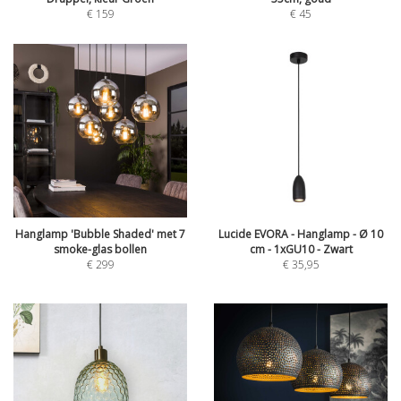
€
159
€
45
Hanglamp 'Bubble Shaded' met 7
Lucide EVORA - Hanglamp - Ø 10
smoke-glas bollen
cm - 1xGU10 - Zwart
€
299
€
35,95