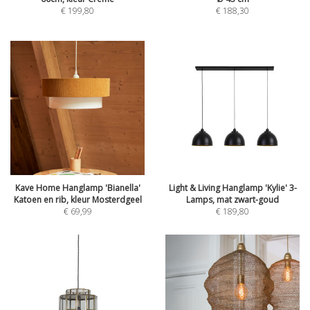
€
199,80
€
188,30
Kave Home Hanglamp 'Bianella'
Light & Living Hanglamp 'Kylie' 3-
Katoen en rib, kleur Mosterdgeel
Lamps, mat zwart-goud
€
69,99
€
189,80