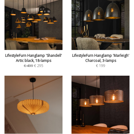
LifestyleFurn Hanglamp 'Shandell'
LifestyleFurn Hanglamp 'Marleigh'
Artic black, 18-lamps
Charcoal, 3-lamps
€
499
€
295
€
199