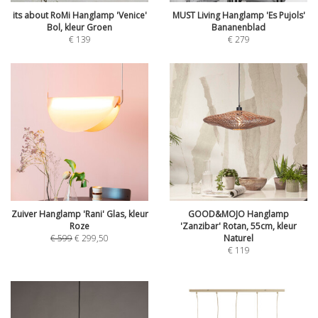
its about RoMi Hanglamp 'Venice'
MUST Living Hanglamp 'Es Pujols'
Bol, kleur Groen
Bananenblad
€
139
€
279
Zuiver Hanglamp 'Rani' Glas, kleur
GOOD&MOJO Hanglamp
Roze
'Zanzibar' Rotan, 55cm, kleur
€
599
€
299,50
Naturel
€
119