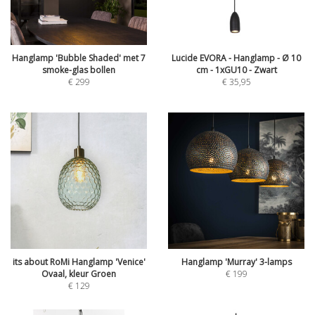
Hanglamp 'Bubble Shaded' met 7
Lucide EVORA - Hanglamp - Ø 10
smoke-glas bollen
cm - 1xGU10 - Zwart
€
299
€
35,95
its about RoMi Hanglamp 'Venice'
Hanglamp 'Murray' 3-lamps
Ovaal, kleur Groen
€
199
€
129