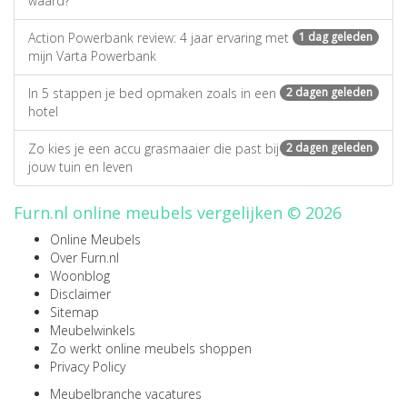
waard?
Action Powerbank review: 4 jaar ervaring met
1 dag geleden
mijn Varta Powerbank
In 5 stappen je bed opmaken zoals in een
2 dagen geleden
hotel
Zo kies je een accu grasmaaier die past bij
2 dagen geleden
jouw tuin en leven
Furn.nl online meubels vergelijken © 2026
Online Meubels
Over Furn.nl
Woonblog
Disclaimer
Sitemap
Meubelwinkels
Zo werkt online meubels shoppen
Privacy Policy
Meubelbranche vacatures