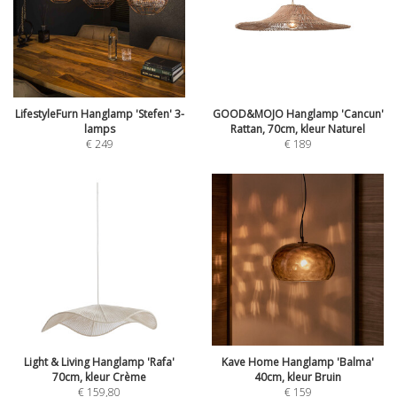
LifestyleFurn Hanglamp 'Stefen' 3-
GOOD&MOJO Hanglamp 'Cancun'
lamps
Rattan, 70cm, kleur Naturel
€
249
€
189
Light & Living Hanglamp 'Rafa'
Kave Home Hanglamp 'Balma'
70cm, kleur Crème
40cm, kleur Bruin
€
159,80
€
159