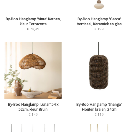
By-Boo Hanglamp 'Vinta' Katoen,
By-Boo Hanglamp 'Garca'
kleur Terracotta
Verticaal, Keramiek en glas
€
79,95
€
199
By-Boo Hanglamp 'Lunar' 54 x
By-Boo Hanglamp 'Shanga'
52cm, kleur Bruin
Houten kralen, 24cm
€
149
€
119