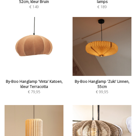
52cm, kleur Bruin
lamps
€
149
€
189
By-Boo Hanglamp 'Vinta' Katoen,
By-Boo Hanglamp 'Zuki' Linnen,
kleur Terracotta
55cm
€
79,95
€
99,95