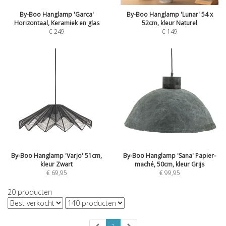
By-Boo Hanglamp 'Garca'
By-Boo Hanglamp 'Lunar' 54 x
Horizontaal, Keramiek en glas
52cm, kleur Naturel
€
249
€
149
By-Boo Hanglamp 'Varjo' 51cm,
By-Boo Hanglamp 'Sana' Papier-
kleur Zwart
maché, 50cm, kleur Grijs
€
69,95
€
99,95
20
producten