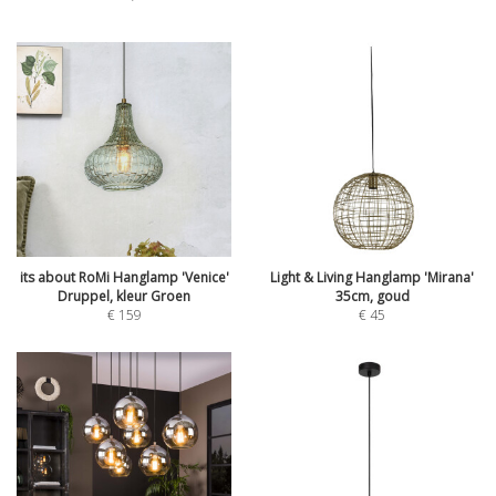
its about RoMi Hanglamp 'Venice'
Light & Living Hanglamp 'Mirana'
Druppel, kleur Groen
35cm, goud
€
159
€
45