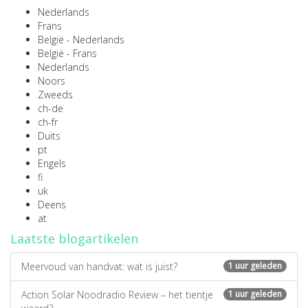
Nederlands
Frans
België - Nederlands
België - Frans
Nederlands
Noors
Zweeds
ch-de
ch-fr
Duits
pt
Engels
fi
uk
Deens
at
Laatste blogartikelen
Meervoud van handvat: wat is juist?
1 uur geleden
Action Solar Noodradio Review – het tientje
1 uur geleden