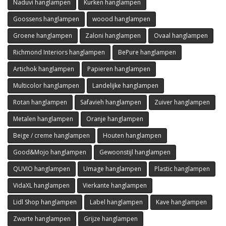
Naduvi hanglampen
Kurken hanglampen
Goossens hanglampen
woood hanglampen
Groene hanglampen
Zaloni hanglampen
Ovaal hanglampen
Richmond Interiors hanglampen
BePure hanglampen
Artichok hanglampen
Papieren hanglampen
Multicolor hanglampen
Landelijke hanglampen
Rotan hanglampen
Safavieh hanglampen
Zuiver hanglampen
Metalen hanglampen
Oranje hanglampen
Beige / creme hanglampen
Houten hanglampen
Good&Mojo hanglampen
Gewoonstijl hanglampen
QUVIO hanglampen
Umage hanglampen
Plastic hanglampen
VidaXL hanglampen
Vierkante hanglampen
Lidl Shop hanglampen
Label hanglampen
Kave hanglampen
Zwarte hanglampen
Grijze hanglampen