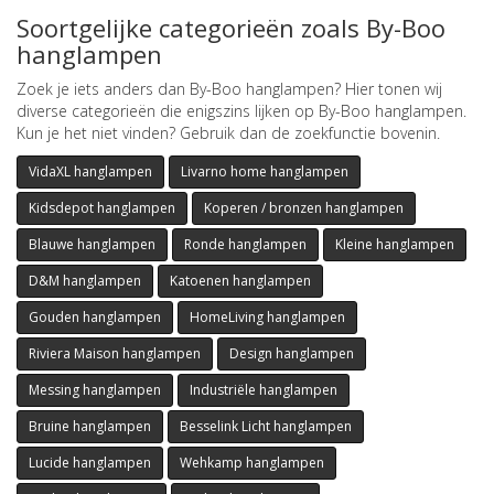
Soortgelijke categorieën zoals By-Boo
hanglampen
Zoek je iets anders dan By-Boo hanglampen? Hier tonen wij
diverse categorieën die enigszins lijken op By-Boo hanglampen.
Kun je het niet vinden? Gebruik dan de zoekfunctie bovenin.
VidaXL hanglampen
Livarno home hanglampen
Kidsdepot hanglampen
Koperen / bronzen hanglampen
Blauwe hanglampen
Ronde hanglampen
Kleine hanglampen
D&M hanglampen
Katoenen hanglampen
Gouden hanglampen
HomeLiving hanglampen
Riviera Maison hanglampen
Design hanglampen
Messing hanglampen
Industriële hanglampen
Bruine hanglampen
Besselink Licht hanglampen
Lucide hanglampen
Wehkamp hanglampen