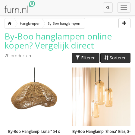
Toggle
Toggl
Search
Navig
Hanglampen
By-Boo hanglampen
By-Boo hanglampen
online
kopen? Vergelijk direct
20
producten
Filteren
Sorteren
By-Boo Hanglamp 'Lunar' 54 x
By-Boo Hanglamp 'Shona' Glas, 3-