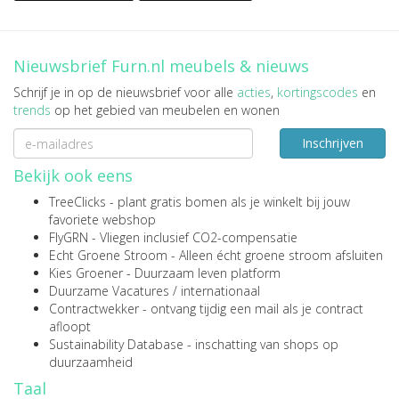
Nieuwsbrief Furn.nl meubels & nieuws
Schrijf je in op de nieuwsbrief voor alle
acties
,
kortingscodes
en
trends
op het gebied van meubelen en wonen
Inschrijven
Bekijk ook eens
TreeClicks
- plant gratis bomen als je winkelt bij jouw
favoriete webshop
FlyGRN
- Vliegen inclusief CO2-compensatie
Echt Groene Stroom
- Alleen écht groene stroom afsluiten
Kies Groener
- Duurzaam leven platform
Duurzame Vacatures
/
internationaal
Contractwekker
- ontvang tijdig een mail als je contract
afloopt
Sustainability Database
- inschatting van shops op
duurzaamheid
Taal