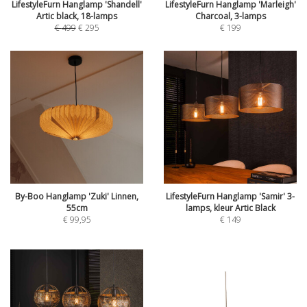
LifestyleFurn Hanglamp 'Shandell'
LifestyleFurn Hanglamp 'Marleigh'
Artic black, 18-lamps
Charcoal, 3-lamps
€
499
€
295
€
199
By-Boo Hanglamp 'Zuki' Linnen,
LifestyleFurn Hanglamp 'Samir' 3-
55cm
lamps, kleur Artic Black
€
99,95
€
149