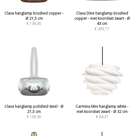
Clava hanglamp brushed copper -
Clava Dine hanglamp brushed
Ø 21,5 cm
copper - met koordset zwart - Ø
€
139,30
43 cm
€
200,17
Clava hanglamp polished steel - Ø
Carmina Mini hanglamp white -
21,5 cm
met koordset zwart - Ø 32 cm
€
139,30
€
64,37