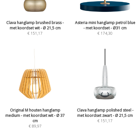
Clava hanglamp brushed brass -
Asteria mini hanglamp petrol blue
met koordset wit - Ø 21,5 cm
- met koordset - Ø31 cm
€
151,17
€
174,30
Original M houten hanglamp
Clava hanglamp polished steel -
medium - met koordset wit - Ø 37
met koordset zwart - Ø 21,5 cm
cm
€
151,17
€
89,97