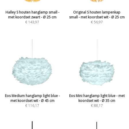
Halley S houten hanglamp small -
Original S houten lampenkap
met koordset zwart - Ø 25 cm
small - met koordset wit - Ø 25 cm
€
143,97
€
56,97
Eos Medium hanglamp light blue -
Eos Mini hanglamp light blue - met
met koordset wit - Ø 45 cm
koordset wit - Ø 35 cm
€
116,17
€
88,17