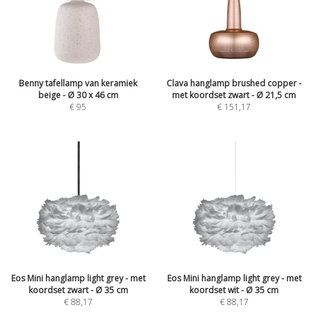
Benny tafellamp van keramiek
Clava hanglamp brushed copper -
beige - Ø 30 x 46 cm
met koordset zwart - Ø 21,5 cm
€
95
€
151,17
Eos Mini hanglamp light grey - met
Eos Mini hanglamp light grey - met
koordset zwart - Ø 35 cm
koordset wit - Ø 35 cm
€
88,17
€
88,17