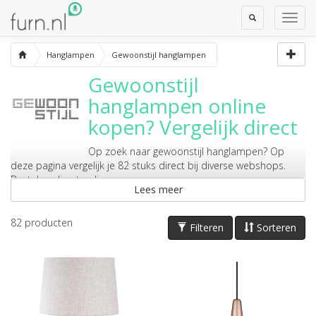
Toggle
Toggl
Search
Navig
Hanglampen
Gewoonstijl hanglampen
Gewoonstijl
hanglampen
online
kopen? Vergelijk direct
Op zoek naar
gewoonstijl hanglampen
? Op
deze pagina vergelijk je 82 stuks direct bij diverse webshops.
Bestel er direct online.
Lees meer
82
producten
Filteren
Sorteren