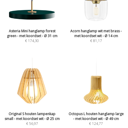
Asteria Mini hanglamp forest
Acorn hanglamp wit met brass -
green - met koordset - Ø 31 cm
met koordset wit - Ø 14 cm
€
174,30
€
81,17
Original S houten lampenkap
Octopus L houten hanglamp large
small - met koordset wit - Ø 25 cm
- met koordset wit - Ø 49 cm
€
56,97
€
124,77