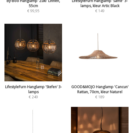
By-Boo Hanglamp 'Zuki' Linnen,
LifestyleFurn Hanglamp 'Samir' 3-
55cm
lamps, kleur Artic Black
€
99,95
€
149
LifestyleFurn Hanglamp 'Stefen' 3-
GOOD&MOJO Hanglamp 'Cancun'
lamps
Rattan, 70cm, kleur Naturel
€
249
€
189