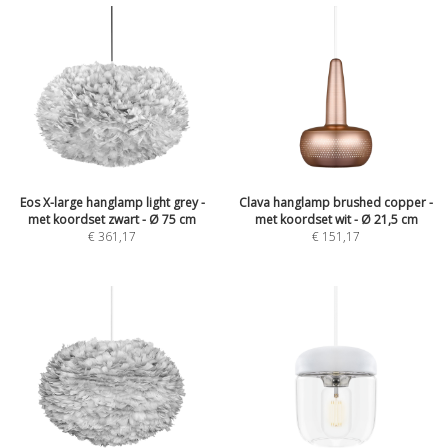
Eos X-large hanglamp light grey -
Clava hanglamp brushed copper -
met koordset zwart - Ø 75 cm
met koordset wit - Ø 21,5 cm
€
361,17
€
151,17