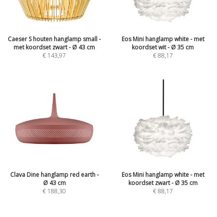
Caeser S houten hanglamp small -
Eos Mini hanglamp white - met
met koordset zwart - Ø 43 cm
koordset wit - Ø 35 cm
€
143,97
€
88,17
Clava Dine hanglamp red earth -
Eos Mini hanglamp white - met
Ø 43 cm
koordset zwart - Ø 35 cm
€
188,30
€
88,17