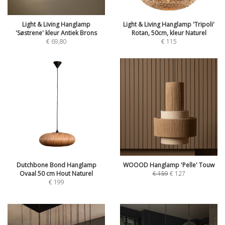
Light & Living Hanglamp
Light & Living Hanglamp 'Tripoli'
'Søstrene' kleur Antiek Brons
Rotan, 50cm, kleur Naturel
€
69,80
€
115
Dutchbone Bond Hanglamp
WOOOD Hanglamp 'Pelle' Touw
Ovaal 50 cm Hout Naturel
€
159
€
127
€
199