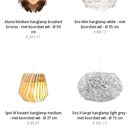
Aluvia Medium hanglamp brushed
Eos Mini hanglamp white - met
bronze - met koordset wit - Ø 59
koordset wit - Ø 35 cm
cm
€
88,17
€
291,17
Spin M houten hanglamp medium
Eos X-large hanglamp light grey -
- met koordset wit - Ø 37 cm
met koordset wit - Ø 75 cm
€
89,97
€
361,17