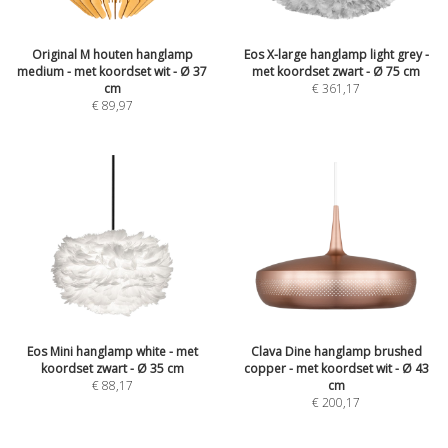
Original M houten hanglamp
Eos X-large hanglamp light grey -
medium - met koordset wit - Ø 37
met koordset zwart - Ø 75 cm
cm
€
361,17
€
89,97
Eos Mini hanglamp white - met
Clava Dine hanglamp brushed
koordset zwart - Ø 35 cm
copper - met koordset wit - Ø 43
€
88,17
cm
€
200,17