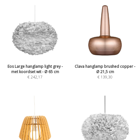
Eos Large hanglamp light grey -
Clava hanglamp brushed copper -
met koordset wit - Ø 65 cm
Ø 21,5 cm
€
242,17
€
139,30