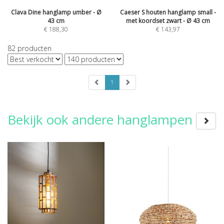
Clava Dine hanglamp umber - Ø
Caeser S houten hanglamp small -
43 cm
met koordset zwart - Ø 43 cm
€
188,30
€
143,97
82
producten
1
Bekijk ook andere hanglampen