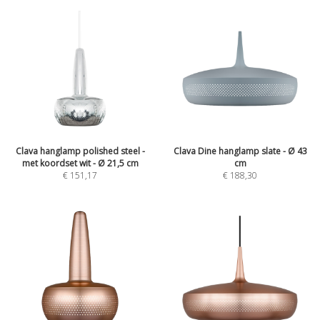
Clava hanglamp polished steel -
Clava Dine hanglamp slate - Ø 43
met koordset wit - Ø 21,5 cm
cm
€
151,17
€
188,30