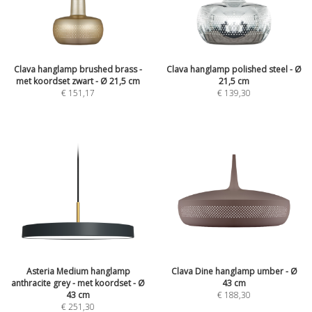
Clava hanglamp brushed brass -
Clava hanglamp polished steel - Ø
met koordset zwart - Ø 21,5 cm
21,5 cm
€
151,17
€
139,30
Asteria Medium hanglamp
Clava Dine hanglamp umber - Ø
anthracite grey - met koordset - Ø
43 cm
43 cm
€
188,30
€
251,30