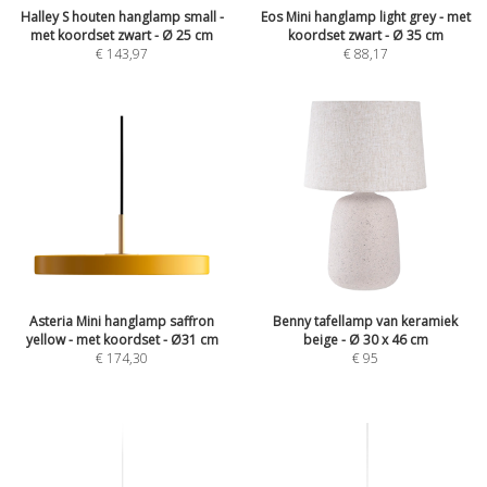
Halley S houten hanglamp small -
Eos Mini hanglamp light grey - met
met koordset zwart - Ø 25 cm
koordset zwart - Ø 35 cm
€
143,97
€
88,17
Asteria Mini hanglamp saffron
Benny tafellamp van keramiek
yellow - met koordset - Ø31 cm
beige - Ø 30 x 46 cm
€
174,30
€
95