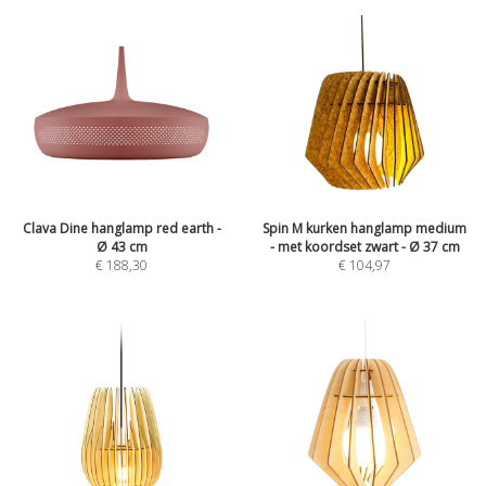
Clava Dine hanglamp red earth -
Spin M kurken hanglamp medium
Ø 43 cm
- met koordset zwart - Ø 37 cm
€
188,30
€
104,97