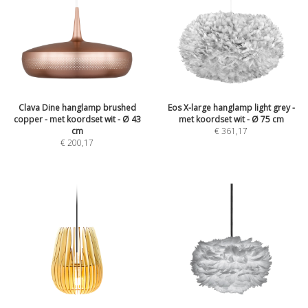
Clava Dine hanglamp brushed
Eos X-large hanglamp light grey -
copper - met koordset wit - Ø 43
met koordset wit - Ø 75 cm
cm
€
361,17
€
200,17