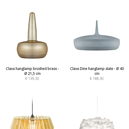
Clava hanglamp brushed brass -
Clava Dine hanglamp slate - Ø 43
Ø 21,5 cm
cm
€
139,30
€
188,30