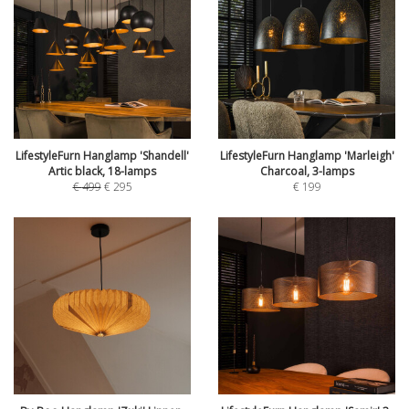
LifestyleFurn Hanglamp 'Shandell'
LifestyleFurn Hanglamp 'Marleigh'
Artic black, 18-lamps
Charcoal, 3-lamps
€
499
€
295
€
199