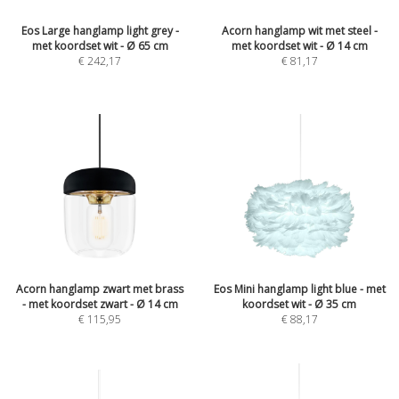
Eos Large hanglamp light grey -
Acorn hanglamp wit met steel -
met koordset wit - Ø 65 cm
met koordset wit - Ø 14 cm
€
242,17
€
81,17
Acorn hanglamp zwart met brass
Eos Mini hanglamp light blue - met
- met koordset zwart - Ø 14 cm
koordset wit - Ø 35 cm
€
115,95
€
88,17