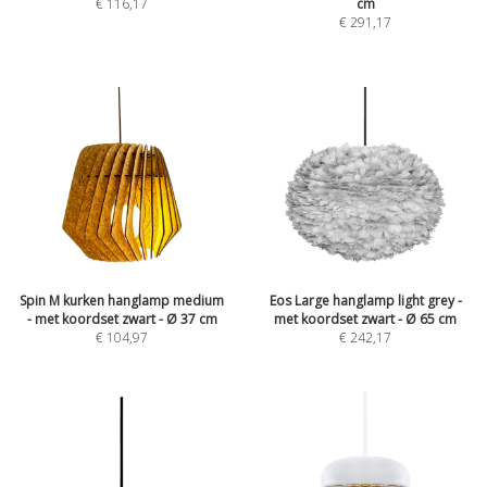
€
116,17
cm
€
291,17
Spin M kurken hanglamp medium
Eos Large hanglamp light grey -
- met koordset zwart - Ø 37 cm
met koordset zwart - Ø 65 cm
€
104,97
€
242,17