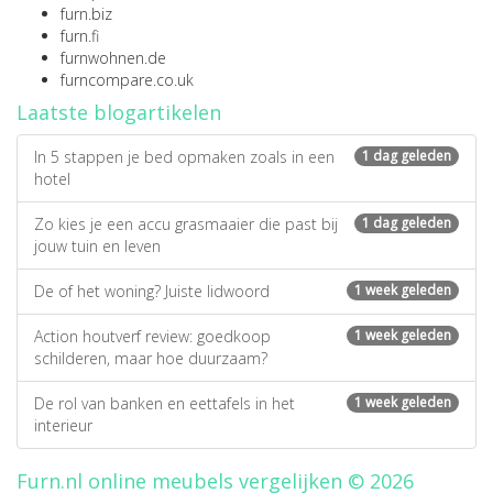
furn.biz
furn.fi
furnwohnen.de
furncompare.co.uk
Laatste blogartikelen
In 5 stappen je bed opmaken zoals in een
1 dag geleden
hotel
Zo kies je een accu grasmaaier die past bij
1 dag geleden
jouw tuin en leven
De of het woning? Juiste lidwoord
1 week geleden
Action houtverf review: goedkoop
1 week geleden
schilderen, maar hoe duurzaam?
De rol van banken en eettafels in het
1 week geleden
interieur
Furn.nl online meubels vergelijken © 2026