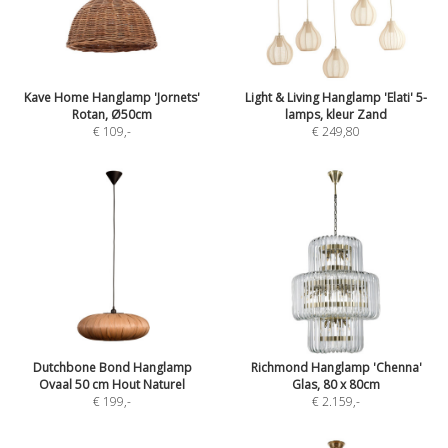
Kave Home Hanglamp 'Jornets'
Light & Living Hanglamp 'Elati' 5-
Rotan, Ø50cm
lamps, kleur Zand
€ 109
,-
€ 249,80
Dutchbone Bond Hanglamp
Richmond Hanglamp 'Chenna'
Ovaal 50 cm Hout Naturel
Glas, 80 x 80cm
€ 199
,-
€ 2.159
,-