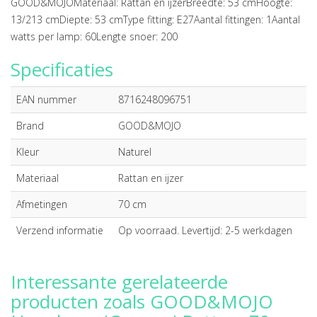
GOOD&MOJOMateriaal: Rattan en ijzerBreedte: 53 cmHoogte:
13/213 cmDiepte: 53 cmType fitting: E27Aantal fittingen: 1Aantal
watts per lamp: 60Lengte snoer: 200
Specificaties
EAN nummer
8716248096751
Brand
GOOD&MOJO
Kleur
Naturel
Materiaal
Rattan en ijzer
Afmetingen
70 cm
Verzend informatie
Op voorraad. Levertijd: 2-5 werkdagen
Interessante gerelateerde
producten zoals GOOD&MOJO