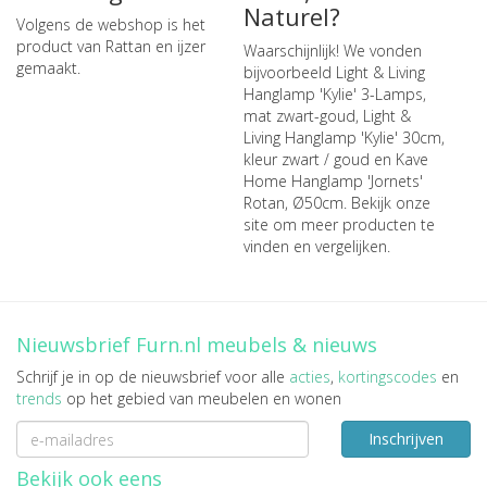
Naturel?
Volgens de webshop is het
product van Rattan en ijzer
Waarschijnlijk! We vonden
gemaakt.
bijvoorbeeld
Light & Living
Hanglamp 'Kylie' 3-Lamps,
mat zwart-goud
,
Light &
Living Hanglamp 'Kylie' 30cm,
kleur zwart / goud
en
Kave
Home Hanglamp 'Jornets'
Rotan, Ø50cm
. Bekijk onze
site om meer producten te
vinden en vergelijken.
Nieuwsbrief Furn.nl meubels & nieuws
Schrijf je in op de nieuwsbrief voor alle
acties
,
kortingscodes
en
trends
op het gebied van meubelen en wonen
Inschrijven
Bekijk ook eens