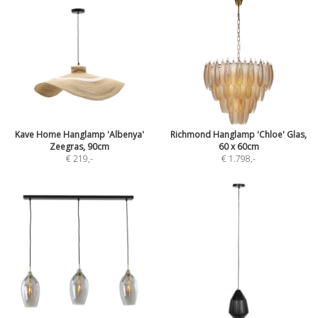
Kave Home Hanglamp 'Albenya'
Richmond Hanglamp 'Chloe' Glas,
Zeegras, 90cm
60 x 60cm
€ 219
,-
€ 1.798
,-