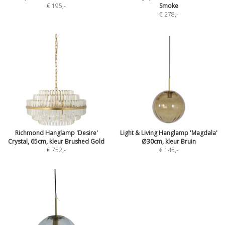
€ 195
,-
Smoke
€ 278
,-
Richmond Hanglamp 'Desire'
Light & Living Hanglamp 'Magdala'
Crystal, 65cm, kleur Brushed Gold
Ø30cm, kleur Bruin
€ 752
,-
€ 145
,-