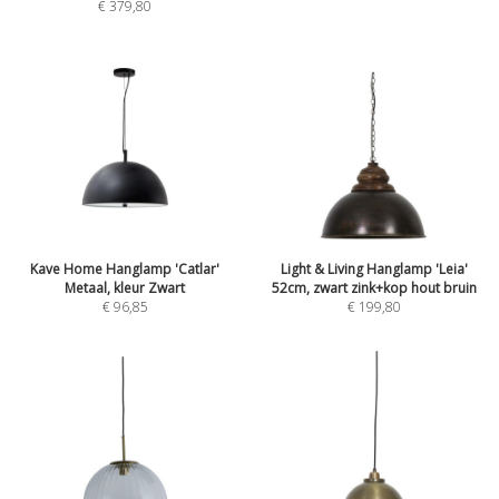
€ 379,80
Kave Home Hanglamp 'Catlar'
Light & Living Hanglamp 'Leia'
Metaal, kleur Zwart
52cm, zwart zink+kop hout bruin
€ 96,85
€ 199,80