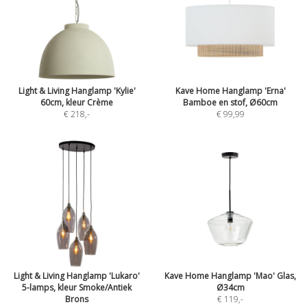
Light & Living Hanglamp 'Kylie'
Kave Home Hanglamp 'Erna'
60cm, kleur Crème
Bamboe en stof, Ø60cm
€ 218
,-
€ 99,99
Light & Living Hanglamp 'Lukaro'
Kave Home Hanglamp 'Mao' Glas,
5-lamps, kleur Smoke/Antiek
Ø34cm
Brons
€ 119
,-