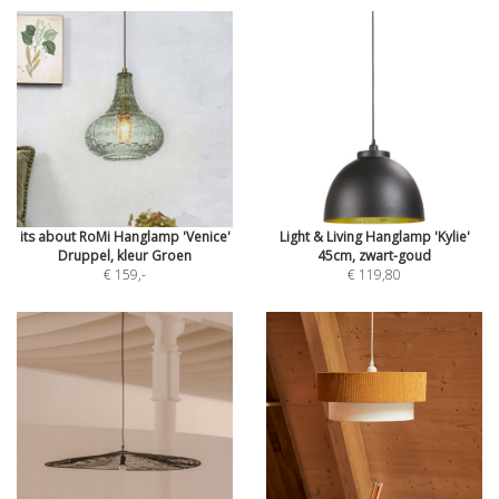
its about RoMi Hanglamp 'Venice'
Light & Living Hanglamp 'Kylie'
Druppel, kleur Groen
45cm, zwart-goud
€ 159
,-
€ 119,80