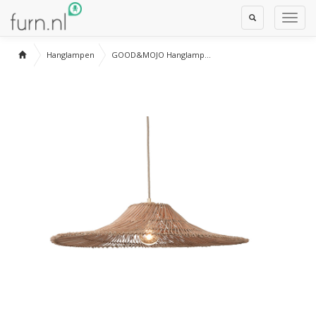
Toggle
Toggl
Search
Navig
Hanglampen
GOOD&MOJO Hanglamp...