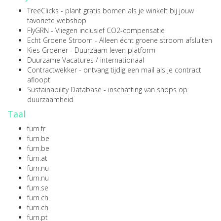
TreeClicks
- plant gratis bomen als je winkelt bij jouw
favoriete webshop
FlyGRN
- Vliegen inclusief CO2-compensatie
Echt Groene Stroom
- Alleen écht groene stroom afsluiten
Kies Groener
- Duurzaam leven platform
Duurzame Vacatures
/
internationaal
Contractwekker
- ontvang tijdig een mail als je contract
afloopt
Sustainability Database
- inschatting van shops op
duurzaamheid
Taal
furn.fr
furn.be
furn.be
furn.at
furn.nu
furn.nu
furn.se
furn.ch
furn.ch
furn.pt