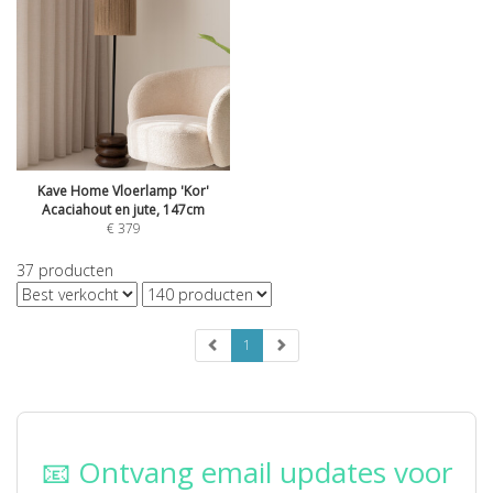
Kave Home Vloerlamp 'Kor'
Acaciahout en jute, 147cm
€
379
37
producten
1
📧 Ontvang email updates voor