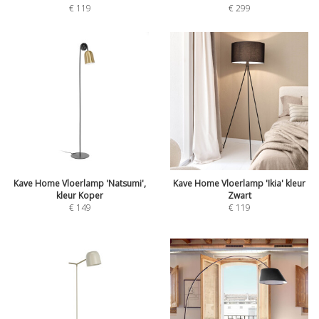
€
119
€
299
Kave Home Vloerlamp 'Natsumi',
Kave Home Vloerlamp 'Ikia' kleur
kleur Koper
Zwart
€
149
€
119