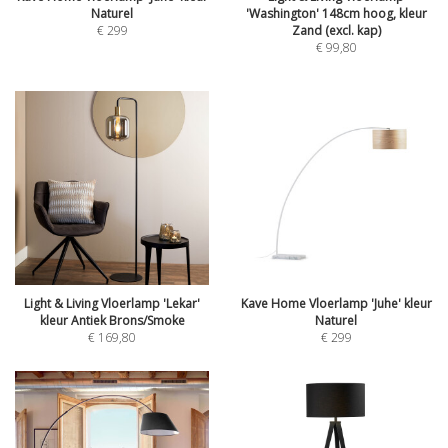
Naturel
'Washington' 148cm hoog, kleur
€
299
Zand (excl. kap)
€
99,80
Light & Living Vloerlamp 'Lekar'
Kave Home Vloerlamp 'Juhe' kleur
kleur Antiek Brons/Smoke
Naturel
€
169,80
€
299