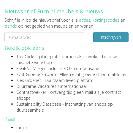
Nieuwsbrief Furn.nl meubels & nieuws
Schrijf je in op de nieuwsbrief voor alle
acties
,
kortingscodes
en
trends
op het gebied van meubelen en wonen
Inschrijven
Bekijk ook eens
TreeClicks
- plant gratis bomen als je winkelt bij jouw
favoriete webshop
FlyGRN
- Vliegen inclusief CO2-compensatie
Echt Groene Stroom
- Alleen écht groene stroom afsluiten
Kies Groener
- Duurzaam leven platform
Duurzame Vacatures
/
internationaal
Contractwekker
- ontvang tijdig een mail als je contract
afloopt
Sustainability Database
- inschatting van shops op
duurzaamheid
Taal
furn.fr