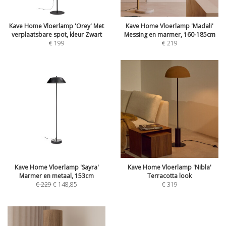
Kave Home Vloerlamp 'Orey' Met
Kave Home Vloerlamp 'Madali'
verplaatsbare spot, kleur Zwart
Messing en marmer, 160-185cm
€
199
€
219
Kave Home Vloerlamp 'Sayra'
Kave Home Vloerlamp 'Nibla'
Marmer en metaal, 153cm
Terracotta look
€
229
€
148,85
€
319