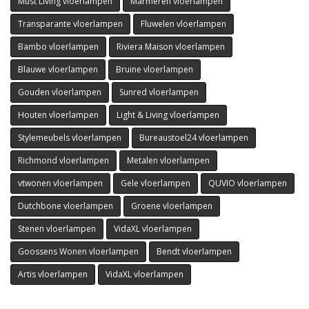
Must Living vloerlampen
Marmeren vloerlampen
Transparante vloerlampen
Fluwelen vloerlampen
Bambo vloerlampen
Riviera Maison vloerlampen
Blauwe vloerlampen
Bruine vloerlampen
Gouden vloerlampen
Sunred vloerlampen
Houten vloerlampen
Light & Living vloerlampen
Stylemeubels vloerlampen
Bureaustoel24 vloerlampen
Richmond vloerlampen
Metalen vloerlampen
vtwonen vloerlampen
Gele vloerlampen
QUVIO vloerlampen
Dutchbone vloerlampen
Groene vloerlampen
Stenen vloerlampen
VidaXL vloerlampen
Goossens Wonen vloerlampen
Bendt vloerlampen
Artis vloerlampen
VidaXL vloerlampen