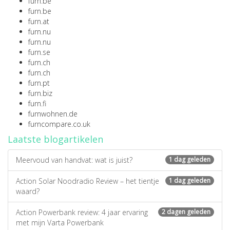
furn.be
furn.be
furn.at
furn.nu
furn.nu
furn.se
furn.ch
furn.ch
furn.pt
furn.biz
furn.fi
furnwohnen.de
furncompare.co.uk
Laatste blogartikelen
Meervoud van handvat: wat is juist?
1 dag geleden
Action Solar Noodradio Review – het tientje
1 dag geleden
waard?
Action Powerbank review: 4 jaar ervaring
2 dagen geleden
met mijn Varta Powerbank