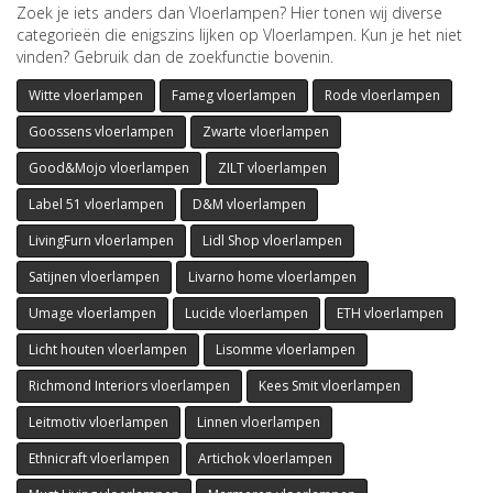
Zoek je iets anders dan Vloerlampen? Hier tonen wij diverse
categorieën die enigszins lijken op Vloerlampen. Kun je het niet
vinden? Gebruik dan de zoekfunctie bovenin.
Witte vloerlampen
Fameg vloerlampen
Rode vloerlampen
Goossens vloerlampen
Zwarte vloerlampen
Good&Mojo vloerlampen
ZILT vloerlampen
Label 51 vloerlampen
D&M vloerlampen
LivingFurn vloerlampen
Lidl Shop vloerlampen
Satijnen vloerlampen
Livarno home vloerlampen
Umage vloerlampen
Lucide vloerlampen
ETH vloerlampen
Licht houten vloerlampen
Lisomme vloerlampen
Richmond Interiors vloerlampen
Kees Smit vloerlampen
Leitmotiv vloerlampen
Linnen vloerlampen
Ethnicraft vloerlampen
Artichok vloerlampen