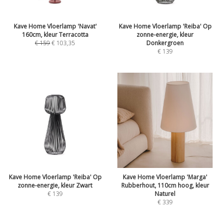
Kave Home Vloerlamp 'Navat'
Kave Home Vloerlamp 'Reiba' Op
160cm, kleur Terracotta
zonne-energie, kleur
€
159
€
103,35
Donkergroen
€
139
Kave Home Vloerlamp 'Reiba' Op
Kave Home Vloerlamp 'Marga'
zonne-energie, kleur Zwart
Rubberhout, 110cm hoog, kleur
€
139
Naturel
€
339