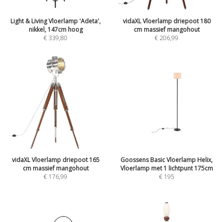
Light & Living Vloerlamp 'Adeta',
vidaXL Vloerlamp driepoot 180
nikkel, 147cm hoog
cm massief mangohout
€
339,80
€
206,99
vidaXL Vloerlamp driepoot 165
Goossens Basic Vloerlamp Helix,
cm massief mangohout
Vloerlamp met 1 lichtpunt 175cm
€
176,99
€
195