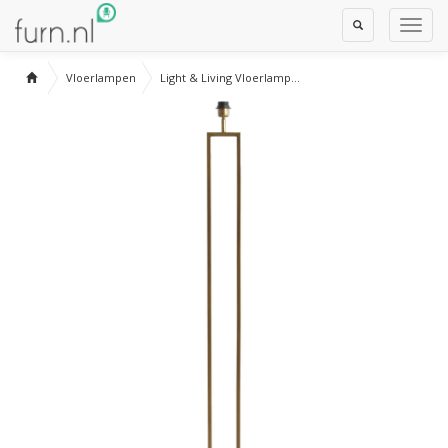
Toggle
Toggl
Search
Navig
Vloerlampen
Light & Living Vloerlamp...