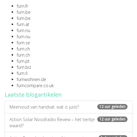
furn.fr
furn.be
furn.be
furn.at
furn.nu
furn.nu
furn.se
furn.ch
furn.ch
furn.pt
furn.biz
furn.fi
furnwohnen.de
furncompare.co.uk
Laatste blogartikelen
Meervoud van handvat: wat is juist?
12 uur geleden
Action Solar Noodradio Review – het tientje
12 uur geleden
waard?