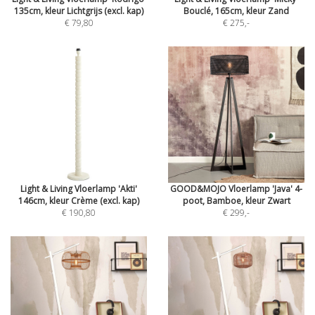
135cm, kleur Lichtgrijs (excl. kap)
Bouclé, 165cm, kleur Zand
€ 79,80
€ 275
,-
Light & Living Vloerlamp 'Akti'
GOOD&MOJO Vloerlamp 'Java' 4-
146cm, kleur Crème (excl. kap)
poot, Bamboe, kleur Zwart
€ 190,80
€ 299
,-