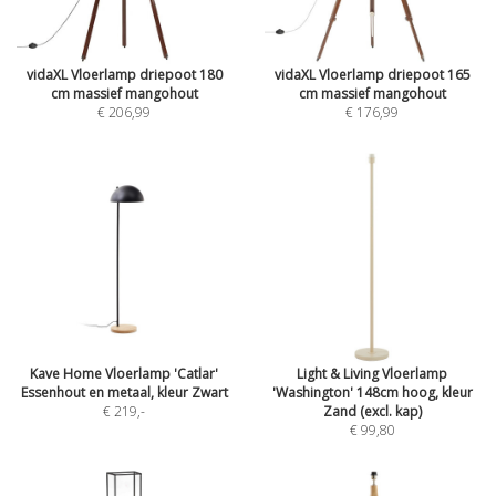
vidaXL Vloerlamp driepoot 180
vidaXL Vloerlamp driepoot 165
cm massief mangohout
cm massief mangohout
€ 206,99
€ 176,99
Kave Home Vloerlamp 'Catlar'
Light & Living Vloerlamp
Essenhout en metaal, kleur Zwart
'Washington' 148cm hoog, kleur
€ 219
,-
Zand (excl. kap)
€ 99,80