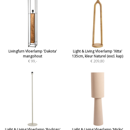
Livingfurn Vloerlamp 'Dakota'
Light & Living Vloerlamp 'Xitta'
mangohout
135cm, kleur Naturel (excl. kap)
€ 99
,-
€ 209,80
Light & Living Vloerlamp 'Rodrigo'
Light & Living Vloerlamp 'Micky'