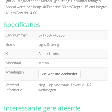
Light & LivingMateriaal: MetaalType fitting: E27Aantal fittingen:
1Aantal watts per lamp: 40Breedte: 30 cmDiepte: 15 cmHoogte:
141 cmGewicht: 4.00
Specificaties
EAN nummer
8717807745288
Brand
Light & Living
Kleur
Antiek brons
Materiaal
Metaal
Afmetingen
Zie website aanbieder
Verzend
Nog 1 op voorraad. Levertijd: 1-2
informatie
werkdagen
Interessante gerelateerde