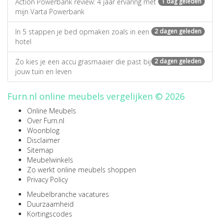
Action Powerbank review: 4 jaar ervaring met
1 dag geleden
mijn Varta Powerbank
In 5 stappen je bed opmaken zoals in een
2 dagen geleden
hotel
Zo kies je een accu grasmaaier die past bij
2 dagen geleden
jouw tuin en leven
Furn.nl online meubels vergelijken © 2026
Online Meubels
Over Furn.nl
Woonblog
Disclaimer
Sitemap
Meubelwinkels
Zo werkt online meubels shoppen
Privacy Policy
Meubelbranche vacatures
Duurzaamheid
Kortingscodes