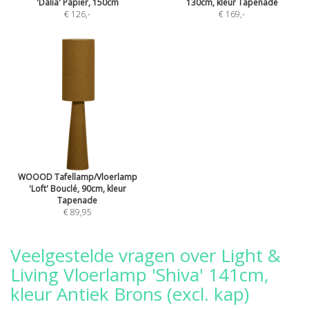
'Dalia' Papier, 150cm
130cm, kleur Tapenade
€ 126
,-
€ 169
,-
WOOOD Tafellamp/Vloerlamp
'Loft' Bouclé, 90cm, kleur
Tapenade
€ 89,95
Veelgestelde vragen over Light &
Living Vloerlamp 'Shiva' 141cm,
kleur Antiek Brons (excl. kap)