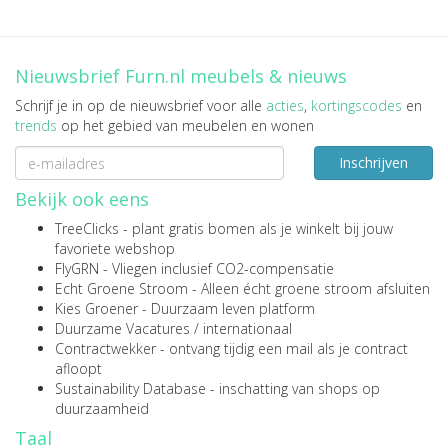
Nieuwsbrief Furn.nl meubels & nieuws
Schrijf je in op de nieuwsbrief voor alle
acties
,
kortingscodes
en
trends
op het gebied van meubelen en wonen
Inschrijven
Bekijk ook eens
TreeClicks
- plant gratis bomen als je winkelt bij jouw
favoriete webshop
FlyGRN
- Vliegen inclusief CO2-compensatie
Echt Groene Stroom
- Alleen écht groene stroom afsluiten
Kies Groener
- Duurzaam leven platform
Duurzame Vacatures
/
internationaal
Contractwekker
- ontvang tijdig een mail als je contract
afloopt
Sustainability Database
- inschatting van shops op
duurzaamheid
Taal