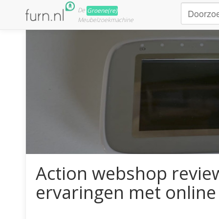
De
Groene(re)
Meubelzoekmachine
Action webshop review:
ervaringen met onlin