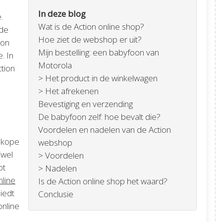
In deze blog
.
Wat is de Action online shop?
 de
Hoe ziet de webshop er uit?
oon
Mijn bestelling: een babyfoon van
. In
Motorola
ction
> Het product in de winkelwagen
> Het afrekenen
Bevestiging en verzending
De babyfoon zelf: hoe bevalt die?
Voordelen en nadelen van de Action
edkope
webshop
jwel
> Voordelen
ot
> Nadelen
nline
Is de Action online shop het waard?
biedt
Conclusie
online