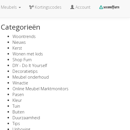
Meubels
Kortingscodes
Account
Categorieën
Woontrends
Nieuws
Kerst
Wonen met kids
Shop Furn
DIY - Do It Yourself
Decoratietips
Meubel onderhoud
Winactie
Online Meubel Marktmonitors
Pasen
Kleur
Tuin
Buiten
Duurzaamheid
Tips
Unboxing