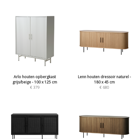
Arlo houten opbergkast
Lenn houten dressoir naturel -
grijs/beige - 100 x 125 cm
180 x 45 cm
€
379
€
680