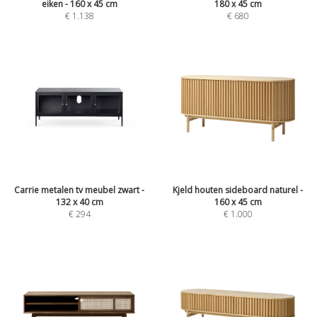
eiken - 160 x 45 cm
180 x 45 cm
€
1.138
€
680
Carrie metalen tv meubel zwart -
Kjeld houten sideboard naturel -
132 x 40 cm
160 x 45 cm
€
294
€
1.000