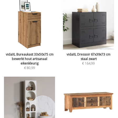
vidaXL Bureaukast 33x50x75 cm
vidaXL Dressoir 67x39x73 cm
bewerkt hout artisanaal
staal zwart
eikenkleurig
€
164,99
€
80,99