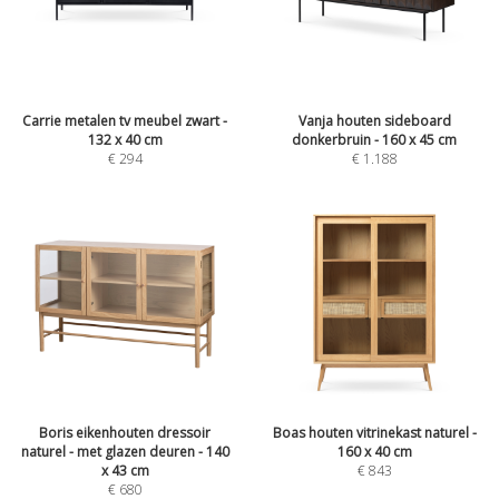
Carrie metalen tv meubel zwart -
Vanja houten sideboard
132 x 40 cm
donkerbruin - 160 x 45 cm
€
294
€
1.188
Boris eikenhouten dressoir
Boas houten vitrinekast naturel -
naturel - met glazen deuren - 140
160 x 40 cm
x 43 cm
€
843
€
680