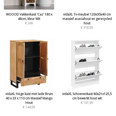
WOOOD Vakkenkast 'Caz' 180 x
vidaXL Tv-meubel 120x30x40 cm
48cm, kleur Wit
massief acaciahout en gerecycled
€
349
hout
€
318,99
vidaXL Hoge kast met lade Bruin
vidaXL Schoenenkast 80x21x125,5
40 x 33 x 110 cm Massief Mango
cm bewerkt hout wit
Hout
€
161,99
€
144,99