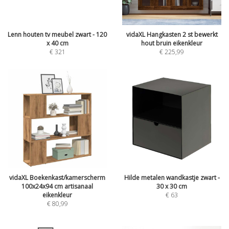
Lenn houten tv meubel zwart - 120
vidaXL Hangkasten 2 st bewerkt
x 40 cm
hout bruin eikenkleur
€
321
€
225,99
vidaXL Boekenkast/kamerscherm
Hilde metalen wandkastje zwart -
100x24x94 cm artisanaal
30 x 30 cm
eikenkleur
€
63
€
80,99