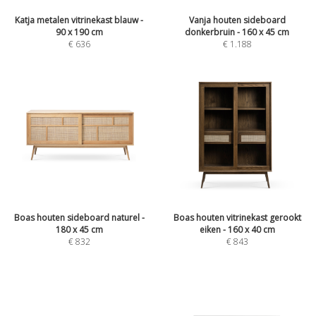
Katja metalen vitrinekast blauw -
Vanja houten sideboard
90 x 190 cm
donkerbruin - 160 x 45 cm
€
636
€
1.188
Boas houten sideboard naturel -
Boas houten vitrinekast gerookt
180 x 45 cm
eiken - 160 x 40 cm
€
832
€
843