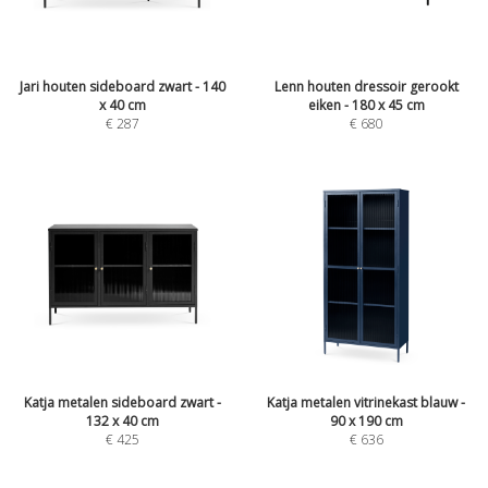
Jari houten sideboard zwart - 140
Lenn houten dressoir gerookt
x 40 cm
eiken - 180 x 45 cm
€
287
€
680
Katja metalen sideboard zwart -
Katja metalen vitrinekast blauw -
132 x 40 cm
90 x 190 cm
€
425
€
636