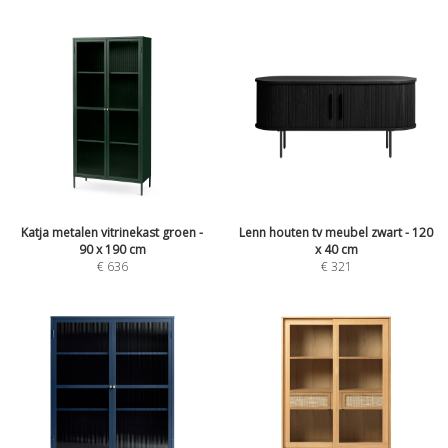
Katja metalen vitrinekast groen -
Lenn houten tv meubel zwart - 120
90 x 190 cm
x 40 cm
€
636
€
321