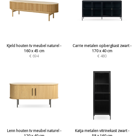
Kjeld houten tv meubel naturel -
Carrie metalen opbergkast zwart -
160 x 45 cm
170 x 40 cm
€
694
€
480
Lenn houten tv meubel naturel -
Katja metalen vitrinekast zwart -
120 x 40 cm
58 x 160 cm