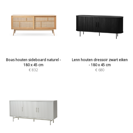
Boas houten sideboard naturel -
Lenn houten dressoir zwart eiken
180 x 45 cm
- 180 x 45 cm
€
832
€
680