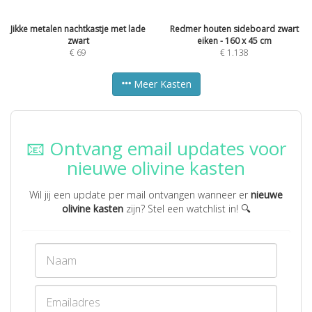
Jikke metalen nachtkastje met lade
Redmer houten sideboard zwart
zwart
eiken - 160 x 45 cm
€
69
€
1.138
Meer Kasten
📧 Ontvang email updates voor
nieuwe olivine kasten
Wil jij een update per mail ontvangen wanneer er
nieuwe
olivine kasten
zijn? Stel een watchlist in! 🔍