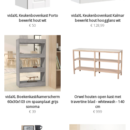
vidaXL Keukenbovenkast Porto
vidaXL Keukenbovenkast Kalmar
bewerkt hout wit
bewerkt hout hoogglans wit
€
50
€
128,99
vidaXL Boekenkast/kamerscherm
Orwel houten open kast met
60x30x103 cm spaanplaat grijs
travertine blad - whitewash - 140
sonoma
cm
€
39
€
999