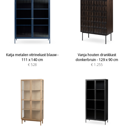
Katja metalen vitrinekast blauw -
Vanja houten drankkast
111 x 140 cm
donkerbruin - 129 x 90 cm
€
528
€
1.255