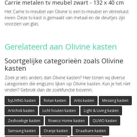
Carrie metalen tv meubel zwart - 132 x 40 cm
Het Carrie tv-meubel van Olivine is een tv-meubel en vitrinekast
ineen. Deze tv-kast is gemaakt van metaal en de deurtjes zijn
voorzien van glas.
Gerelateerd aan Olivine kasten
Soortgelijke categorieën zoals Olivine
kasten
Zoek je iets anders dan Olivine kasten? Hier tonen wij diverse
categorieën die enigszins lijken op Olivine kasten. Kun je het niet
vinden? Gebruik dan de zoekfunctie bovenin.
byLIVING kasten
Rotan kasten
Artis kasten
Messing kasten
Artichok kasten
Licht houten kasten
Light & Living kasten
Zeshoekige kasten
Rowico Home kasten
QUVIO kasten
Samsung kasten
Oranje kasten
Draaibare kasten