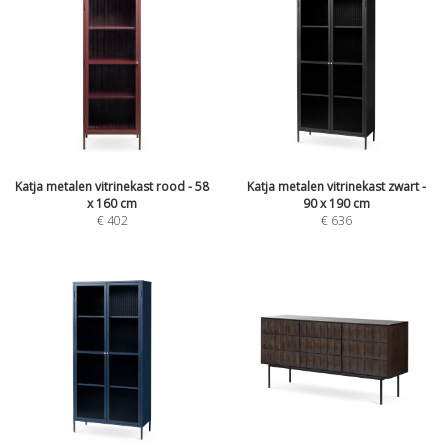
Katja metalen vitrinekast rood - 58
Katja metalen vitrinekast zwart -
x 160 cm
90 x 190 cm
€
402
€
636