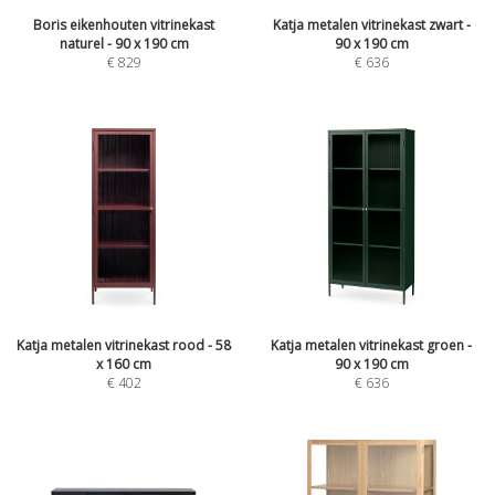
Boris eikenhouten vitrinekast
Katja metalen vitrinekast zwart -
naturel - 90 x 190 cm
90 x 190 cm
€
829
€
636
Katja metalen vitrinekast rood - 58
Katja metalen vitrinekast groen -
x 160 cm
90 x 190 cm
€
402
€
636