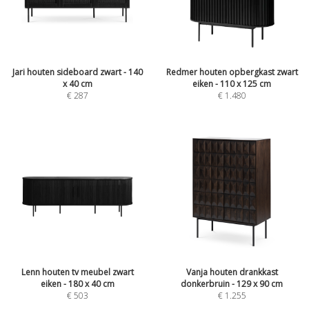
Jari houten sideboard zwart - 140
Redmer houten opbergkast zwart
x 40 cm
eiken - 110 x 125 cm
€
287
€
1.480
Lenn houten tv meubel zwart
Vanja houten drankkast
eiken - 180 x 40 cm
donkerbruin - 129 x 90 cm
€
503
€
1.255