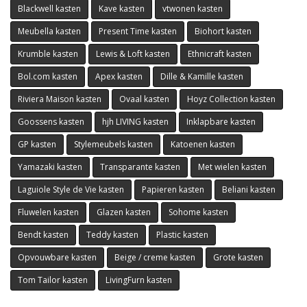
Blackwell kasten
Kave kasten
vtwonen kasten
Meubella kasten
Present Time kasten
Biohort kasten
Krumble kasten
Lewis & Loft kasten
Ethnicraft kasten
Bol.com kasten
Apex kasten
Dille & Kamille kasten
Riviera Maison kasten
Ovaal kasten
Hoyz Collection kasten
Goossens kasten
hjh LIVING kasten
Inklapbare kasten
GP kasten
Stylemeubels kasten
Katoenen kasten
Yamazaki kasten
Transparante kasten
Met wielen kasten
Laguiole Style de Vie kasten
Papieren kasten
Beliani kasten
Fluwelen kasten
Glazen kasten
Sohome kasten
Bendt kasten
Teddy kasten
Plastic kasten
Opvouwbare kasten
Beige / creme kasten
Grote kasten
Tom Tailor kasten
LivingFurn kasten