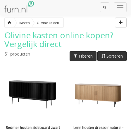
Toggle
Toggl
Search
Navig
Kasten
Olivine kasten
Olivine kasten
online kopen?
Vergelijk direct
61
producten
Filteren
Sorteren
Redmer houten sideboard zwart
Lenn houten dressoir naturel -