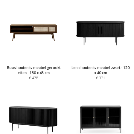
Boas houten tv meubel gerookt
Lenn houten tv meubel zwart - 120
eiken - 150 x 45 cm
x 40 cm
€
478
€
321