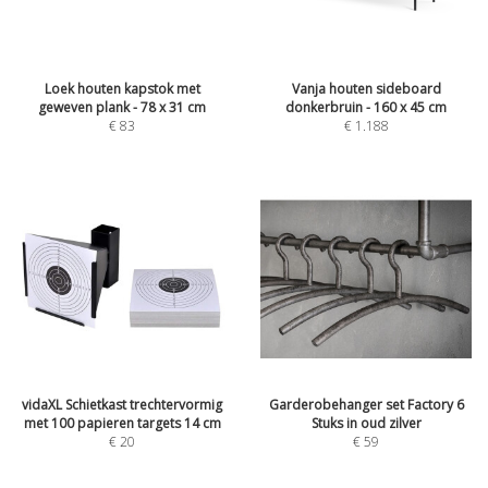
Loek houten kapstok met
Vanja houten sideboard
geweven plank - 78 x 31 cm
donkerbruin - 160 x 45 cm
€
83
€
1.188
vidaXL Schietkast trechtervormig
Garderobehanger set Factory 6
met 100 papieren targets 14 cm
Stuks in oud zilver
€
20
€
59