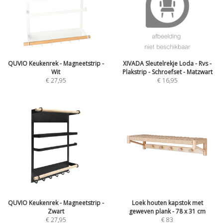
QUVIO Keukenrek - Magneetstrip -
XIVADA Sleutelrekje Loda - Rvs -
Wit
Plakstrip - Schroefset - Matzwart
€
27,95
€
16,95
QUVIO Keukenrek - Magneetstrip -
Loek houten kapstok met
Zwart
geweven plank - 78 x 31 cm
€
27,95
€
83