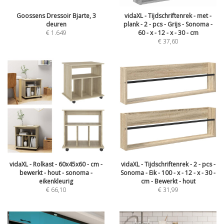
Goossens Dressoir Bjarte, 3
vidaXL - Tijdschriftenrek - met -
deuren
plank - 2 - pcs - Grijs - Sonoma -
€
1.649
60 - x - 12 - x - 30 - cm
€
37,60
vidaXL - Rolkast - 60x45x60 - cm -
vidaXL - Tijdschriftenrek - 2 - pcs -
bewerkt - hout - sonoma -
Sonoma - Eik - 100 - x - 12 - x - 30 -
eikenkleurig
cm - Bewerkt - hout
€
66,10
€
31,99