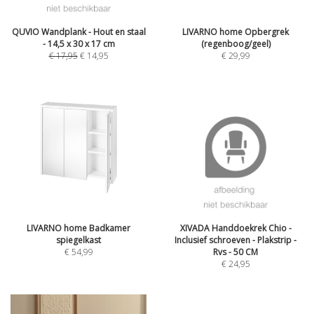
QUVIO Wandplank - Hout en staal
LIVARNO home Opbergrek
- 14,5 x 30 x 17 cm
(regenboog/geel)
€
17,95
€
14,95
€
29,99
LIVARNO home Badkamer
XIVADA Handdoekrek Chio -
spiegelkast
Inclusief schroeven - Plakstrip -
€
54,99
Rvs - 50 CM
€
24,95