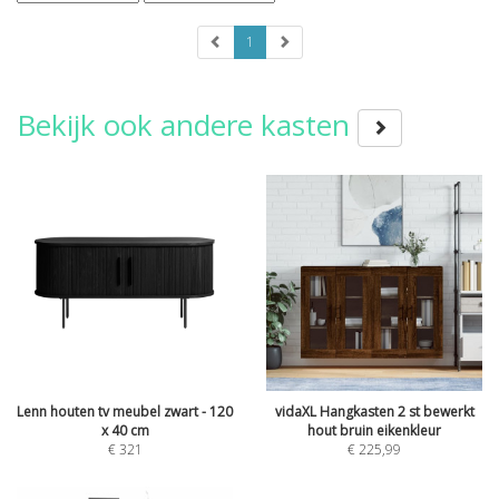
1
Bekijk ook andere kasten
Lenn houten tv meubel zwart - 120
vidaXL Hangkasten 2 st bewerkt
x 40 cm
hout bruin eikenkleur
€
321
€
225,99