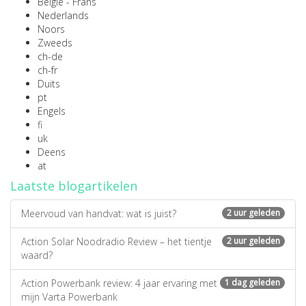
België - Frans
Nederlands
Noors
Zweeds
ch-de
ch-fr
Duits
pt
Engels
fi
uk
Deens
at
Laatste blogartikelen
Meervoud van handvat: wat is juist?
2 uur geleden
Action Solar Noodradio Review – het tientje
2 uur geleden
waard?
Action Powerbank review: 4 jaar ervaring met
1 dag geleden
mijn Varta Powerbank