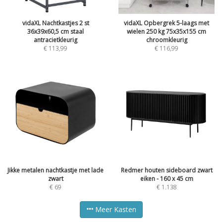
vidaXL Nachtkastjes 2 st
vidaXL Opbergrek 5-laags met
36x39x60,5 cm staal
wielen 250 kg 75x35x155 cm
antracietkleurig
chroomkleurig
€
113,99
€
116,99
Jikke metalen nachtkastje met lade
Redmer houten sideboard zwart
zwart
eiken - 160 x 45 cm
€
69
€
1.138
Meer Kasten