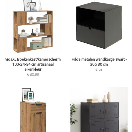
vidaXL Boekenkast/kamerscherm
Hilde metalen wandkastje zwart -
100x24x94 cm artisanaal
30 x 30 cm
eikenkleur
€
63
€
80,99