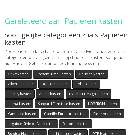
Gerelateerd aan Papieren kasten
Soortgelijke categorieën zoals Papieren
kasten
Zoek je iets anders dan Papieren kasten? Hier tonen wij diverse
categorieën die enigszins lijken op Papieren kasten. Kun je het
niet vinden? Gebruik dan de zoekfunctie bovenin.
Crivit kasten
Present Time kasten
Gouden kasten
Zilveren kasten
Bol.com kasten
Roba kasten
Disney kasten
Alessi kasten
Esschert Design kasten
Hema kasten
Sunyard Furniture kasten
LOBERON kasten
Yamazaki kasten
Gamillo Furniture kasten
Eleonora kasten
Laguiole Style de Vie kasten
Sohome kasten
Rowico Home kasten
Licht houten kasten
DTP Home kasten