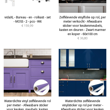
vidaXL - Bureau - en - rolkast - set
Zelfklevende vinylfolie op rol, per
- MOSS - 2 - pcs - Wit
meter verkocht - Afwasbare
€
159,99
sticker voor keukenmeubels,
kasten en deuren - Zwart marmer
en koper - 60x100 cm
€
36,80
Waterdichte vinyl zelfklevende rol
Waterdichte zelfklevende
per meter - Afwasbare sticker
vinylsticker op rol per meter -
voor keuken, meubels, kasten,
Afwasbare sticker voor keuken,