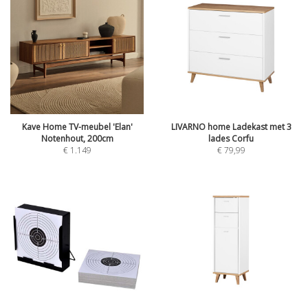
Kave Home TV-meubel 'Elan'
LIVARNO home Ladekast met 3
Notenhout, 200cm
lades Corfu
€
1.149
€
79,99