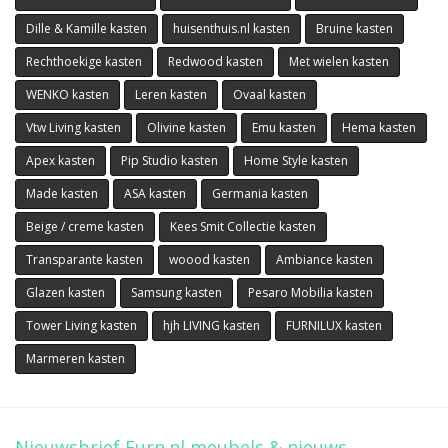
Dille & Kamille kasten
huisenthuis.nl kasten
Bruine kasten
Rechthoekige kasten
Redwood kasten
Met wielen kasten
WENKO kasten
Leren kasten
Ovaal kasten
Vtw Living kasten
Olivine kasten
Emu kasten
Hema kasten
Apex kasten
Pip Studio kasten
Home Style kasten
Made kasten
ASA kasten
Germania kasten
Beige / creme kasten
Kees Smit Collectie kasten
Transparante kasten
woood kasten
Ambiance kasten
Glazen kasten
Samsung kasten
Pesaro Mobilia kasten
Tower Living kasten
hjh LIVING kasten
FURNILUX kasten
Marmeren kasten
Nieuwsbrief Furn.nl meubels & nieuws