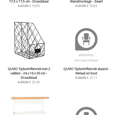
17,5 x 17,5 cm - Draadstaal
Wandmontage - Zwart
€
21,95
€
18,83
€
21,95
€
18,83
QUVIO Tijdschriftenrek met 2
QUVIO Tijdschriftenrek staand -
vakken - 24 x 16 x 30 cm -
Metaal en hout
Draadstaal
€
26,95
€
23,11
€
29,95
€
25,69