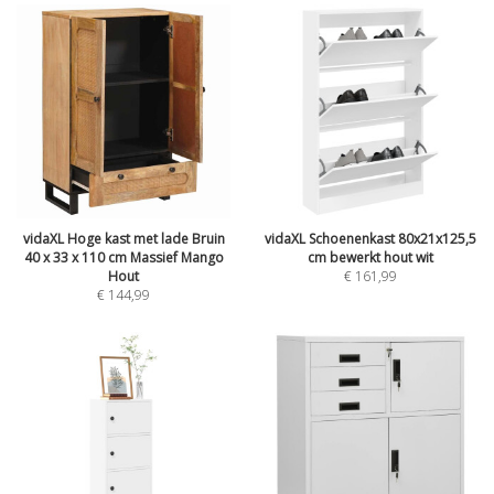
vidaXL Hoge kast met lade Bruin
vidaXL Schoenenkast 80x21x125,5
40 x 33 x 110 cm Massief Mango
cm bewerkt hout wit
Hout
€
161,99
€
144,99