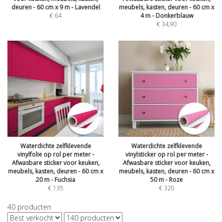
deuren - 60 cm x 9 m - Lavendel
meubels, kasten, deuren - 60 cm x
€
64
4 m - Donkerblauw
€
34,90
Waterdichte zelfklevende
Waterdichte zelfklevende
vinylfolie op rol per meter -
vinylsticker op rol per meter -
Afwasbare sticker voor keuken,
Afwasbare sticker voor keuken,
meubels, kasten, deuren - 60 cm x
meubels, kasten, deuren - 60 cm x
20 m - Fuchsia
50 m - Roze
€
135
€
320
40
producten