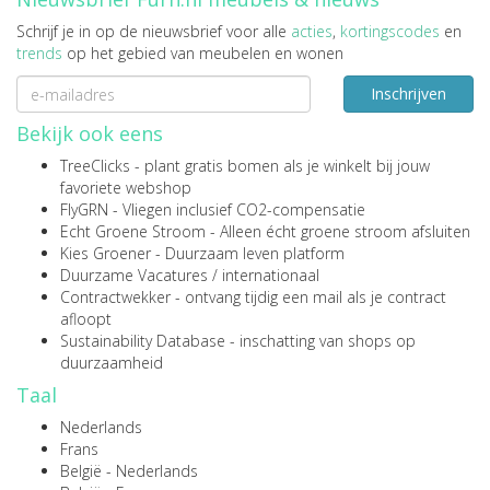
Schrijf je in op de nieuwsbrief voor alle
acties
,
kortingscodes
en
trends
op het gebied van meubelen en wonen
Inschrijven
Bekijk ook eens
TreeClicks
- plant gratis bomen als je winkelt bij jouw
favoriete webshop
FlyGRN
- Vliegen inclusief CO2-compensatie
Echt Groene Stroom
- Alleen écht groene stroom afsluiten
Kies Groener
- Duurzaam leven platform
Duurzame Vacatures
/
internationaal
Contractwekker
- ontvang tijdig een mail als je contract
afloopt
Sustainability Database
- inschatting van shops op
duurzaamheid
Taal
Nederlands
Frans
België - Nederlands