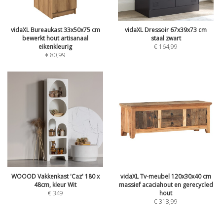
vidaXL Bureaukast 33x50x75 cm
vidaXL Dressoir 67x39x73 cm
bewerkt hout artisanaal
staal zwart
eikenkleurig
€
164,99
€
80,99
WOOOD Vakkenkast 'Caz' 180 x
vidaXL Tv-meubel 120x30x40 cm
48cm, kleur Wit
massief acaciahout en gerecycled
€
349
hout
€
318,99