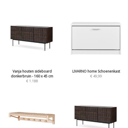
Vanja houten sideboard
LIVARNO home Schoenenkast
donkerbruin - 160 x 45 cm
€
49,99
€
1.188