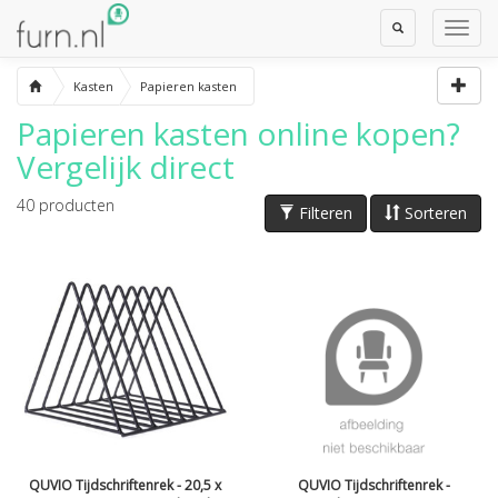
Toggle
Toggl
Search
Navig
Kasten
Papieren kasten
Papieren kasten
online kopen?
Vergelijk direct
40
producten
Filteren
Sorteren
QUVIO Tijdschriftenrek - 20,5 x
QUVIO Tijdschriftenrek -