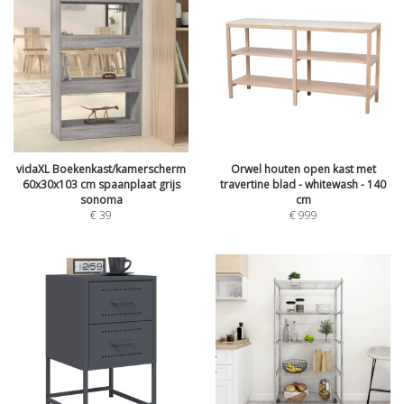
vidaXL Boekenkast/kamerscherm
Orwel houten open kast met
60x30x103 cm spaanplaat grijs
travertine blad - whitewash - 140
sonoma
cm
€
39
€
999