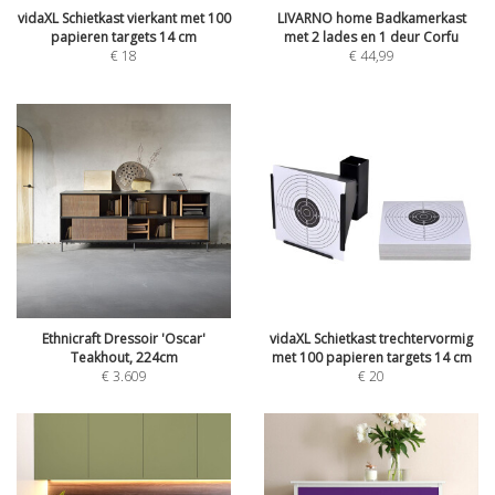
vidaXL Schietkast vierkant met 100
LIVARNO home Badkamerkast
papieren targets 14 cm
met 2 lades en 1 deur Corfu
€
18
€
44,99
Ethnicraft Dressoir 'Oscar'
vidaXL Schietkast trechtervormig
Teakhout, 224cm
met 100 papieren targets 14 cm
€
3.609
€
20