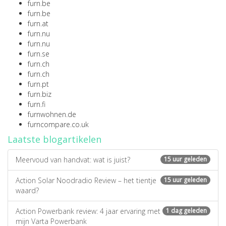
furn.be
furn.be
furn.at
furn.nu
furn.nu
furn.se
furn.ch
furn.ch
furn.pt
furn.biz
furn.fi
furnwohnen.de
furncompare.co.uk
Laatste blogartikelen
Meervoud van handvat: wat is juist?
15 uur geleden
Action Solar Noodradio Review – het tientje
15 uur geleden
waard?
Action Powerbank review: 4 jaar ervaring met
1 dag geleden
mijn Varta Powerbank