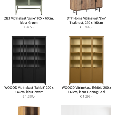
ZILT Vitrinekast 'Lislie' 105 x 60cm,
DTP Home Vitrinekast 'Evo'
kleur Groen
Teakhout, 220 x 160cm
€ 465
,-
€ 3.999
,-
WOOOD Vitrinekast 'Exhibit' 200 x
WOOOD Vitrinekast 'Exhibit' 200 x
142cm, kleur Zwart
142cm, kleur Honing Geel
€ 1.299
,-
€ 1.299
,-