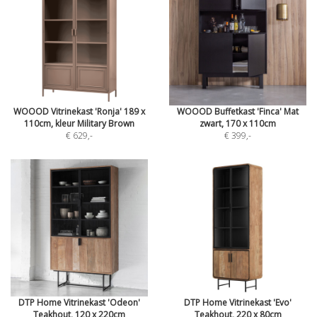
WOOOD Vitrinekast 'Ronja' 189 x
WOOOD Buffetkast 'Finca' Mat
110cm, kleur Military Brown
zwart, 170 x 110cm
€ 629
,-
€ 399
,-
DTP Home Vitrinekast 'Odeon'
DTP Home Vitrinekast 'Evo'
Teakhout, 120 x 220cm
Teakhout, 220 x 80cm