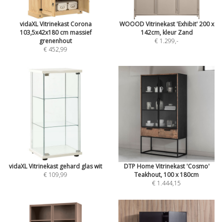
vidaXL Vitrinekast Corona
WOOOD Vitrinekast 'Exhibit' 200 x
103,5x42x180 cm massief
142cm, kleur Zand
grenenhout
€ 1.299
,-
€ 452,99
vidaXL Vitrinekast gehard glas wit
DTP Home Vitrinekast 'Cosmo'
€ 109,99
Teakhout, 100 x 180cm
€ 1.444,15