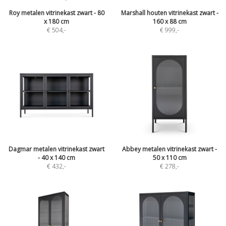
Roy metalen vitrinekast zwart - 80
Marshall houten vitrinekast zwart -
x 180 cm
160 x 88 cm
€ 504
,-
€ 999
,-
Dagmar metalen vitrinekast zwart
Abbey metalen vitrinekast zwart -
- 40 x 140 cm
50 x 110 cm
€ 432
,-
€ 278
,-