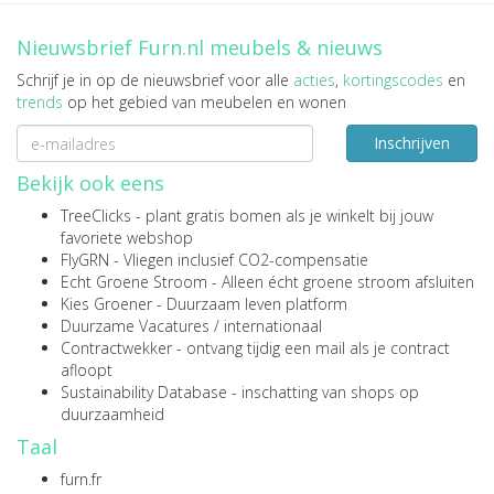
Nieuwsbrief Furn.nl meubels & nieuws
Schrijf je in op de nieuwsbrief voor alle
acties
,
kortingscodes
en
trends
op het gebied van meubelen en wonen
Inschrijven
Bekijk ook eens
TreeClicks
- plant gratis bomen als je winkelt bij jouw
favoriete webshop
FlyGRN
- Vliegen inclusief CO2-compensatie
Echt Groene Stroom
- Alleen écht groene stroom afsluiten
Kies Groener
- Duurzaam leven platform
Duurzame Vacatures
/
internationaal
Contractwekker
- ontvang tijdig een mail als je contract
afloopt
Sustainability Database
- inschatting van shops op
duurzaamheid
Taal
furn.fr