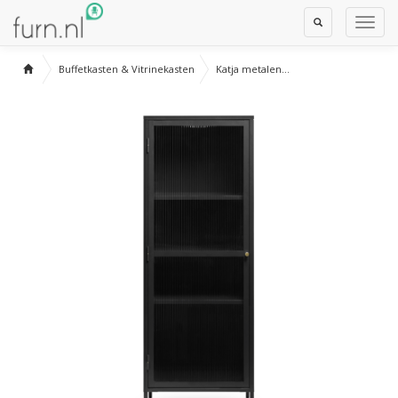
Toggle
Toggl
Search
Navig
Buffetkasten & Vitrinekasten
Katja metalen...