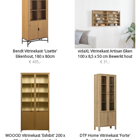
Bendt Vitrinekast 'Lisette'
vidaXL Vitrinekast Artisan Eiken
Eikenhout, 180 x 80cm
100 x 8,5 x 50 cm Bewerkt hout
€ 435
,-
€ 31
,-
WOOOD Vitrinekast 'Exhibit' 200 x
DTP Home Vitrinekast 'Forte'