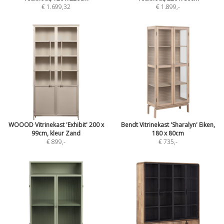
€ 1.699,32
€ 1.899
,-
WOOOD Vitrinekast 'Exhibit' 200 x
Bendt Vitrinekast 'Sharalyn' Eiken,
99cm, kleur Zand
180 x 80cm
€ 899
,-
€ 735
,-