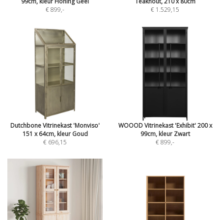
99cm, kleur Honing Geel
Teakhout, 210 x 80cm
€ 899
,-
€ 1.529,15
Dutchbone Vitrinekast 'Monviso'
WOOOD Vitrinekast 'Exhibit' 200 x
151 x 64cm, kleur Goud
99cm, kleur Zwart
€ 696,15
€ 899
,-