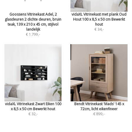
Goossens Vitrinekast Adel, 2
vidaXL Vitrinekast met plank Oud
glasdeuren 2 dichte deuren, bruin
Hout 100 x 8,5 x 50 cm Bewerkt
teak, 139 x 210 x 45 cm, stijlvol
hout
landelijk
€ 34
,-
€ 1.799
,-
vidaXL Vitrinekast Zwart Eiken 100
Bendt Vitrinekast 'Mads' 145 x
x 8,5 x 50 cm Bewerkt hout
72cm, licht eikenfineer
€ 32
,-
€ 899
,-