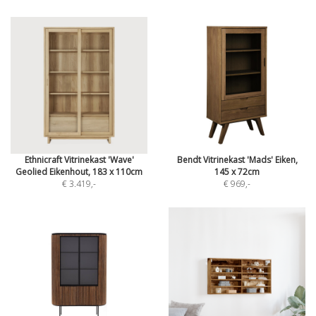
Ethnicraft Vitrinekast 'Wave'
Bendt Vitrinekast 'Mads' Eiken,
Geolied Eikenhout, 183 x 110cm
145 x 72cm
€ 3.419
,-
€ 969
,-