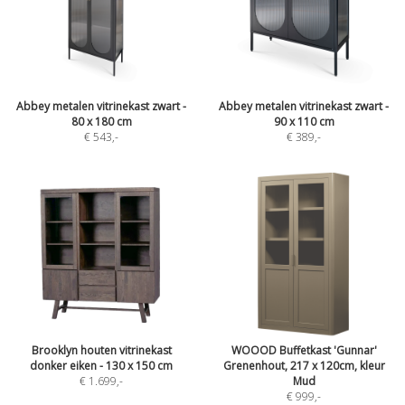
Abbey metalen vitrinekast zwart -
Abbey metalen vitrinekast zwart -
80 x 180 cm
90 x 110 cm
€ 543
,-
€ 389
,-
Brooklyn houten vitrinekast
WOOOD Buffetkast 'Gunnar'
donker eiken - 130 x 150 cm
Grenenhout, 217 x 120cm, kleur
€ 1.699
,-
Mud
€ 999
,-