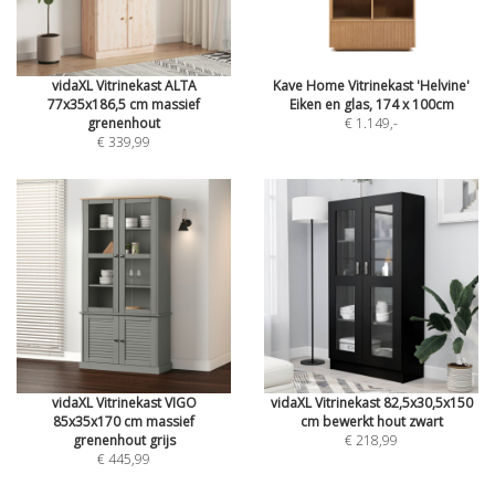
vidaXL Vitrinekast ALTA
Kave Home Vitrinekast 'Helvine'
77x35x186,5 cm massief
Eiken en glas, 174 x 100cm
grenenhout
€ 1.149
,-
€ 339,99
vidaXL Vitrinekast VIGO
vidaXL Vitrinekast 82,5x30,5x150
85x35x170 cm massief
cm bewerkt hout zwart
grenenhout grijs
€ 218,99
€ 445,99