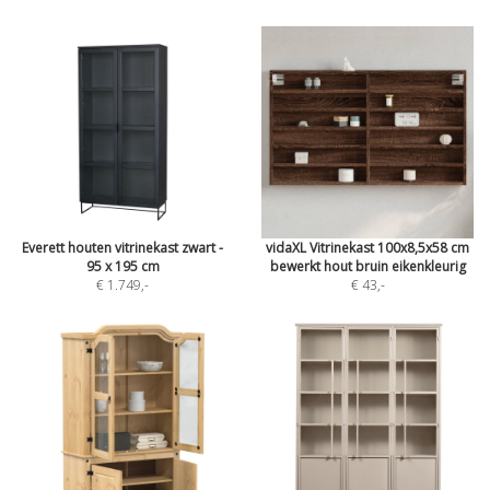
Everett houten vitrinekast zwart -
vidaXL Vitrinekast 100x8,5x58 cm
95 x 195 cm
bewerkt hout bruin eikenkleurig
€ 1.749
,-
€ 43
,-