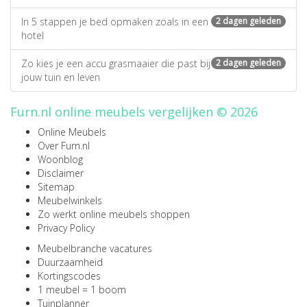
In 5 stappen je bed opmaken zoals in een
2 dagen geleden
hotel
Zo kies je een accu grasmaaier die past bij
2 dagen geleden
jouw tuin en leven
Furn.nl online meubels vergelijken © 2026
Online Meubels
Over Furn.nl
Woonblog
Disclaimer
Sitemap
Meubelwinkels
Zo werkt online meubels shoppen
Privacy Policy
Meubelbranche vacatures
Duurzaamheid
Kortingscodes
1 meubel = 1 boom
Tuinplanner