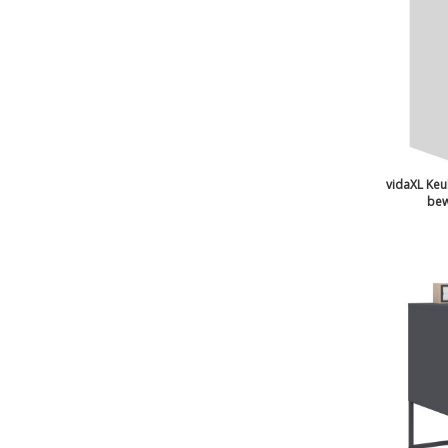
vidaXL Ke
bew