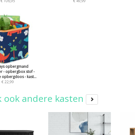
€ 106,95
€ 49,99
ays opbergmand
r - opbergbox stof -
opbergdoos - kast...
€ 22,99
k ook andere kasten