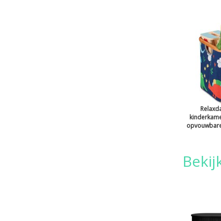
Relaxd
kinderkame
opvouwbare 
Bekij