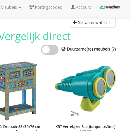
Meubels
Kortingscodes
Account
Sla op in watchlist
ergelijk direct
Duurzame(re) meubels
(?)
XL Dressoir 55x30x76 cm
KBT Verrekijker Star (turquoise/lime)