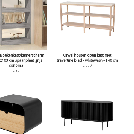
 Boekenkast/kamerscherm
Orwel houten open kast met
x103 cm spaanplaat grijs
travertine blad - whitewash - 140 cm
sonoma
€
999
€
39