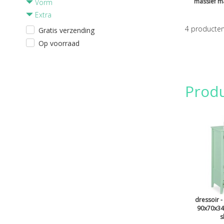
massief m
Vorm
Extra
4
producte
Gratis verzending
Op voorraad
Prod
dressoir -
90x70x34
s