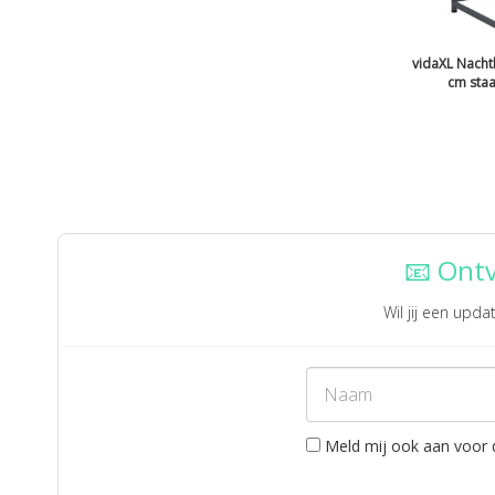
vidaXL Nachtk
cm staa
📧 Ont
Wil jij een upd
Meld mij ook aan voor 