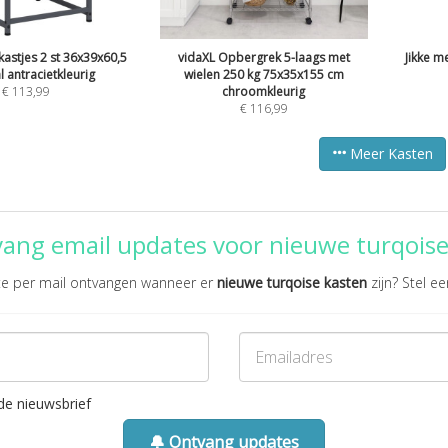
astjes 2 st 36x39x60,5
vidaXL Opbergrek 5-laags met
Jikke m
l antracietkleurig
wielen 250 kg 75x35x155 cm
€
113,99
chroomkleurig
€
116,99
Meer Kasten
vang email updates voor nieuwe turqoise
ate per mail ontvangen wanneer er
nieuwe turqoise kasten
zijn? Stel ee
de nieuwsbrief
🔔 Ontvang updates