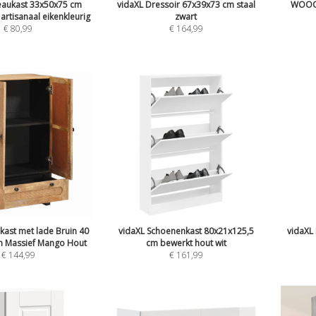
eaukast 33x50x75 cm
vidaXL Dressoir 67x39x73 cm staal
WOOOD
artisanaal eikenkleurig
zwart
€
80,99
€
164,99
kast met lade Bruin 40
vidaXL Schoenenkast 80x21x125,5
vidaXL
cm Massief Mango Hout
cm bewerkt hout wit
€
144,99
€
161,99