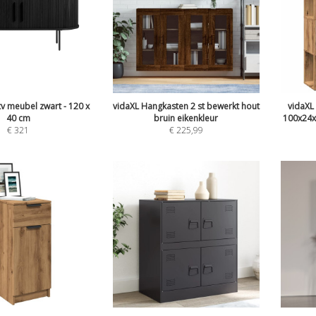
v meubel zwart - 120 x
vidaXL Hangkasten 2 st bewerkt hout
vidaXL
40 cm
bruin eikenkleur
100x24x
€
321
€
225,99