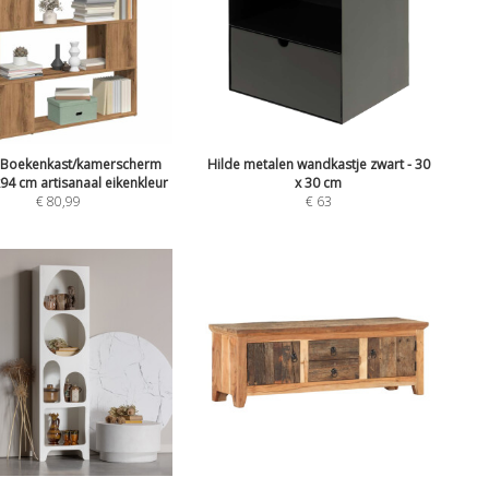
 Boekenkast/kamerscherm
Hilde metalen wandkastje zwart - 30
94 cm artisanaal eikenkleur
x 30 cm
€
80,99
€
63