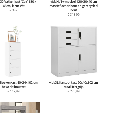
 Vakkenkast 'Caz' 180 x
vidaXL Tv-meubel 120x30x40 cm
48cm, kleur Wit
massief acaciahout en gerecycled
€
349
hout
€
318,99
 Boekenkast 40x24x102 cm
vidaXL Kantoorkast 90x40x102 cm
bewerkt hout wit
staal lichtgrijs
€
117,99
€
223,99