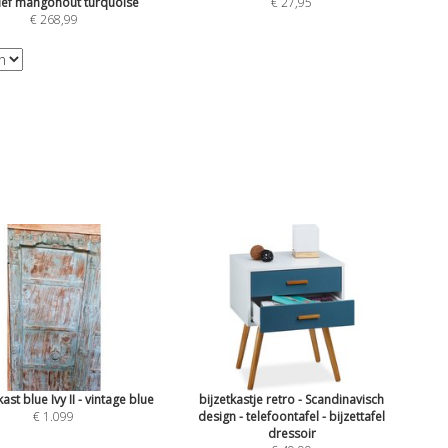
ef mangohout turquoise
€
27,95
€
268,99
ast blue Ivy II - vintage blue
bijzetkastje retro - Scandinavisch
€ 1.099
design - telefoontafel - bijzettafel
dressoir