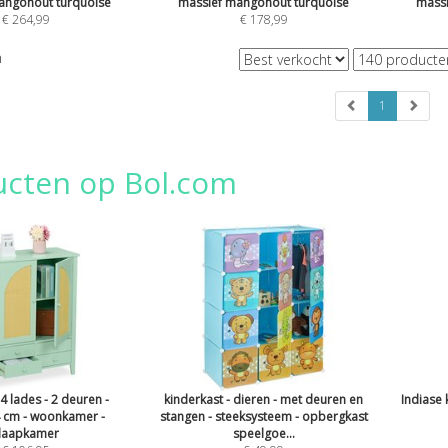
angohout turquoise
massief mangohout turquoise
massi
€
264,99
€
178,99
n
1
ucten op Bol.com
 4 lades - 2 deuren -
kinderkast - dieren - met deuren en
Indiase k
 cm - woonkamer -
stangen - steeksysteem - opbergkast
laapkamer
speelgoe...