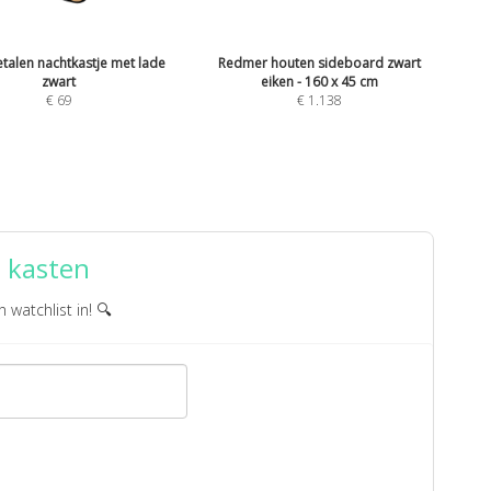
etalen nachtkastje met lade
Redmer houten sideboard zwart
zwart
eiken - 160 x 45 cm
€
69
€
1.138
 kasten
n watchlist in! 🔍