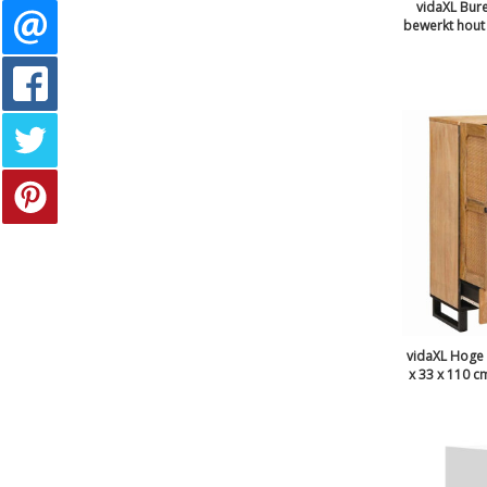
vidaXL Bur
bewerkt hout 
vidaXL Hoge 
x 33 x 110 