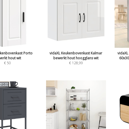
ukenbovenkast Porto
vidaXL Keukenbovenkast Kalmar
vidaXL
erkt hout wit
bewerkt hout hoogglans wit
60x30
€
50
€
128,99