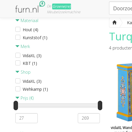
De
Groene(re)
Meubelzoekmachine
Materiaal
Ka
Hout (4)
Turq
Kunststof (1)
Merk
4
producte
VidaXL (3)
KBT (1)
Shop
VidaXL (3)
Wehkamp (1)
Prijs (€)
vidaXL Wand