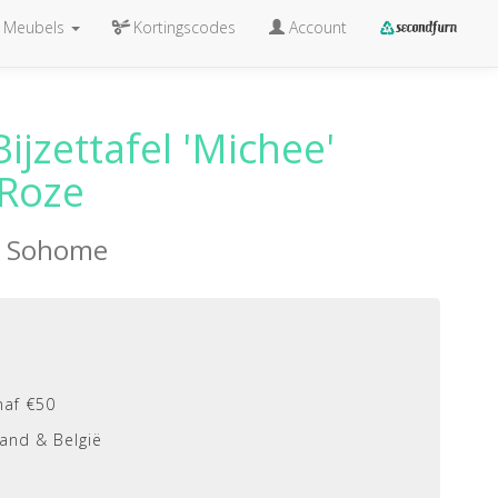
Meubels
Kortingscodes
Account
ijzettafel 'Michee'
 Roze
n
Sohome
naf €50
and & België