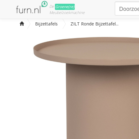
De
Groene(re)
Meubelzoekmachine
Bijzettafels
ZILT Ronde Bijzettafel...