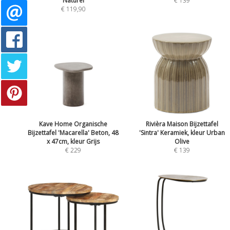
Naturel
€ 139
€ 119,90
Kave Home Organische
Rivièra Maison Bijzettafel
Bijzettafel 'Macarella' Beton, 48
'Sintra' Keramiek, kleur Urban
x 47cm, kleur Grijs
Olive
€ 229
€ 139