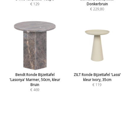
€ 129
Donkerbruin
€ 229,80
Bendt Ronde Bijzettafel
ZILT Ronde Bijzettafel 'Lassi'
'Lasonya' Marmer, 50cm, kleur
kleur Ivory, 35cm
Bruin
€ 119
€ 469