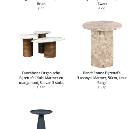
Bruin
Zwart
€ 99
€ 99
Dutchbone Organische
Bendt Ronde Bijzettafel
Bijzettafel 'Suki' Marmer en
'Lasonya' Marmer, 50cm, kleur
mangohout, Set van 3 stuks
Beige
€ 339
€ 469