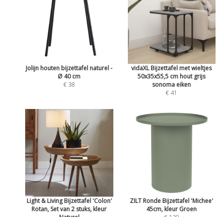
Jolijn houten bijzettafel naturel -
vidaXL Bijzettafel met wieltjes
Ø 40 cm
50x35x55,5 cm hout grijs
€ 38
sonoma eiken
€ 41
Light & Living Bijzettafel 'Colon'
ZILT Ronde Bijzettafel 'Michee'
Rotan, Set van 2 stuks, kleur
45cm, kleur Groen