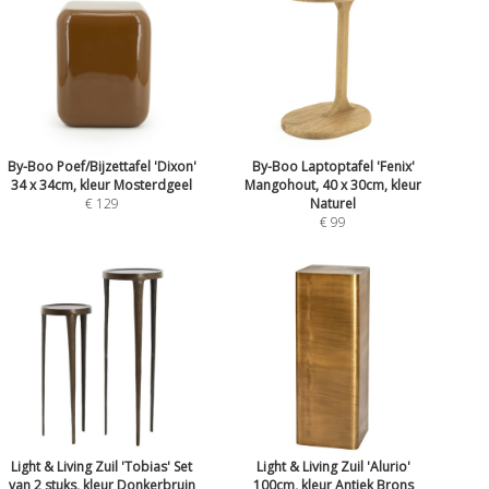
By-Boo Poef/Bijzettafel 'Dixon'
By-Boo Laptoptafel 'Fenix'
34 x 34cm, kleur Mosterdgeel
Mangohout, 40 x 30cm, kleur
€ 129
Naturel
€ 99
Light & Living Zuil 'Tobias' Set
Light & Living Zuil 'Alurio'
van 2 stuks, kleur Donkerbruin
100cm, kleur Antiek Brons