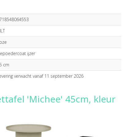
718548064553
ILT
oze
epoedercoat ijzer
5 cm
evering verwacht vanaf 11 september 2026
ttafel 'Michee' 45cm, kleur