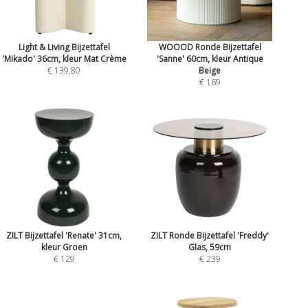
Light & Living Bijzettafel
WOOOD Ronde Bijzettafel
'Mikado' 36cm, kleur Mat Crème
'Sanne' 60cm, kleur Antique
€ 139,80
Beige
€ 169
ZILT Bijzettafel 'Renate' 31cm,
ZILT Ronde Bijzettafel 'Freddy'
kleur Groen
Glas, 59cm
€ 129
€ 239