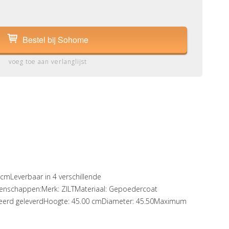
Bestel bij Sohome
voeg toe aan verlanglijst
5cmLeverbaar in 4 verschillende
genschappen:Merk: ZILTMateriaal: Gepoedercoat
nteerd geleverdHoogte: 45.00 cmDiameter: 45.50Maximum