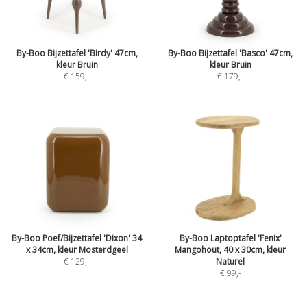
By-Boo Bijzettafel 'Birdy' 47cm,
By-Boo Bijzettafel 'Basco' 47cm,
kleur Bruin
kleur Bruin
€ 159
,-
€ 179
,-
By-Boo Poef/Bijzettafel 'Dixon' 34
By-Boo Laptoptafel 'Fenix'
x 34cm, kleur Mosterdgeel
Mangohout, 40 x 30cm, kleur
€ 129
,-
Naturel
€ 99
,-