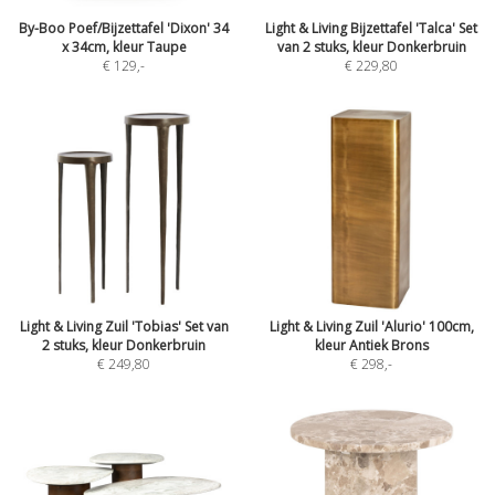
By-Boo Poef/Bijzettafel 'Dixon' 34
Light & Living Bijzettafel 'Talca' Set
x 34cm, kleur Taupe
van 2 stuks, kleur Donkerbruin
€ 129
,-
€ 229,80
Light & Living Zuil 'Tobias' Set van
Light & Living Zuil 'Alurio' 100cm,
2 stuks, kleur Donkerbruin
kleur Antiek Brons
€ 249,80
€ 298
,-