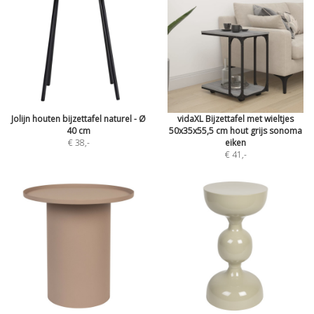
Jolijn houten bijzettafel naturel - Ø
vidaXL Bijzettafel met wieltjes
40 cm
50x35x55,5 cm hout grijs sonoma
€ 38
,-
eiken
€ 41
,-