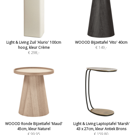
Light & Living Zuil 'Alurio' 100cm
WOOOD Bijzettafel 'Vito' 40cm
hoog, kleur Crème
€ 149
,-
€ 298
,-
WOOOD Ronde Bijzettafel 'Maud'
Light & Living Laptoptafel 'Marsh'
45cm, kleur Naturel
43 x 27cm, kleur Antiek Brons
€ 99,95
€ 159,80