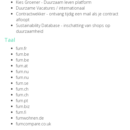
Kies Groener
- Duurzaam leven platform
Duurzame Vacatures
/
internationaal
Contractwekker
- ontvang tijdig een mail als je contract
afloopt
Sustainability Database
- inschatting van shops op
duurzaamheid
Taal
furn.fr
furn.be
furn.be
furn.at
furn.nu
furn.nu
furn.se
furn.ch
furn.ch
furn.pt
furn.biz
furn.fi
furnwohnen.de
furncompare.co.uk