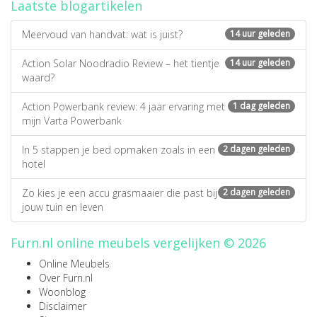
Laatste blogartikelen
Meervoud van handvat: wat is juist?
14 uur geleden
Action Solar Noodradio Review – het tientje
14 uur geleden
waard?
Action Powerbank review: 4 jaar ervaring met
1 dag geleden
mijn Varta Powerbank
In 5 stappen je bed opmaken zoals in een
2 dagen geleden
hotel
Zo kies je een accu grasmaaier die past bij
2 dagen geleden
jouw tuin en leven
Furn.nl online meubels vergelijken © 2026
Online Meubels
Over Furn.nl
Woonblog
Disclaimer