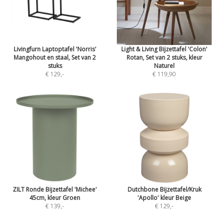
Livingfurn Laptoptafel 'Norris'
Light & Living Bijzettafel 'Colon'
Mangohout en staal, Set van 2
Rotan, Set van 2 stuks, kleur
stuks
Naturel
€ 129
,-
€ 119,90
ZILT Ronde Bijzettafel 'Michee'
Dutchbone Bijzettafel/Kruk
45cm, kleur Groen
'Apollo' kleur Beige
€ 139
,-
€ 129
,-