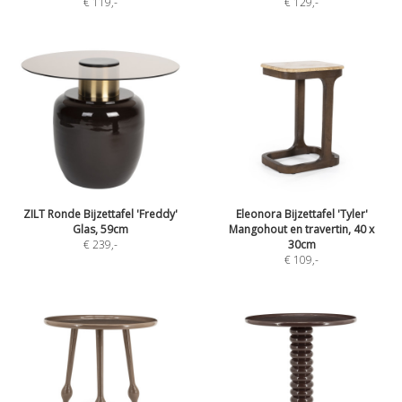
€ 119
,-
€ 129
,-
ZILT Ronde Bijzettafel 'Freddy'
Eleonora Bijzettafel 'Tyler'
Glas, 59cm
Mangohout en travertin, 40 x
€ 239
,-
30cm
€ 109
,-