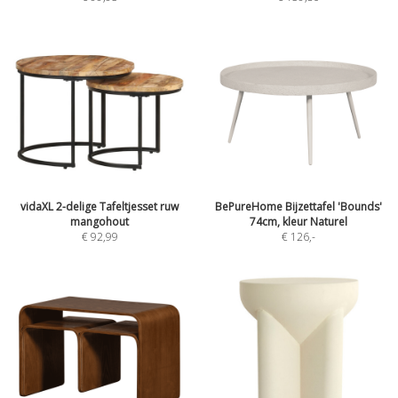
vidaXL 2-delige Tafeltjesset ruw
BePureHome Bijzettafel 'Bounds'
mangohout
74cm, kleur Naturel
€ 92,99
€ 126
,-