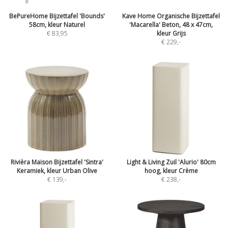
BePureHome Bijzettafel 'Bounds'
Kave Home Organische Bijzettafel
58cm, kleur Naturel
'Macarella' Beton, 48 x 47cm,
€ 83,95
kleur Grijs
€ 229
,-
Rivièra Maison Bijzettafel 'Sintra'
Light & Living Zuil 'Alurio' 80cm
Keramiek, kleur Urban Olive
hoog, kleur Crème
€ 139
,-
€ 238
,-