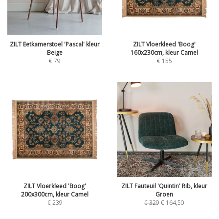
ZILT Eetkamerstoel 'Pascal' kleur
ZILT Vloerkleed 'Boog'
Beige
160x230cm, kleur Camel
€
79
€
155
ZILT Vloerkleed 'Boog'
ZILT Fauteuil 'Quintin' Rib, kleur
200x300cm, kleur Camel
Groen
€
239
€
329
€
164,50