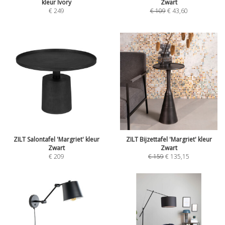
kleur Ivory
Zwart
€
249
€
109
€
43,60
ZILT Salontafel 'Margriet' kleur
ZILT Bijzettafel 'Margriet' kleur
Zwart
Zwart
€
209
€
159
€
135,15