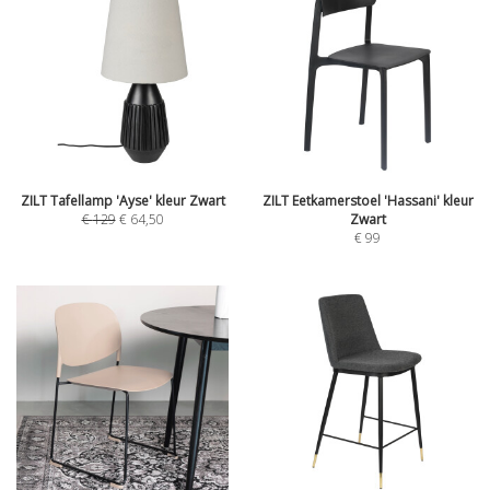
ZILT Tafellamp 'Ayse' kleur Zwart
ZILT Eetkamerstoel 'Hassani' kleur
€
129
€
64,50
Zwart
€
99