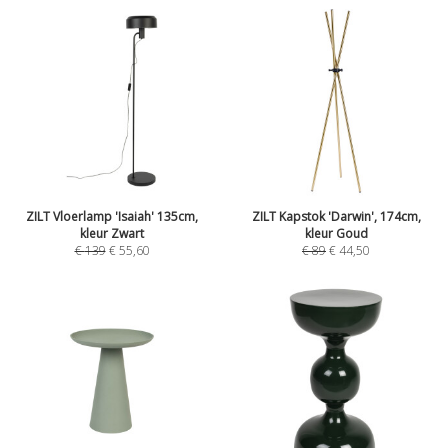
ZILT Vloerlamp 'Isaiah' 135cm,
ZILT Kapstok 'Darwin', 174cm,
kleur Zwart
kleur Goud
€
139
€
55,60
€
89
€
44,50