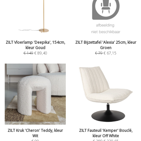
ZILT Vloerlamp 'Deepika', 154cm,
ZILT Bijzettafel 'Alexia' 25cm, kleur
kleur Goud
Groen
€
149
€
89,40
€
79
€
67,15
ZILT Kruk 'Cheron' Teddy, kleur
ZILT Fauteuil 'Kemper' Bouclé,
Wit
kleur Off White