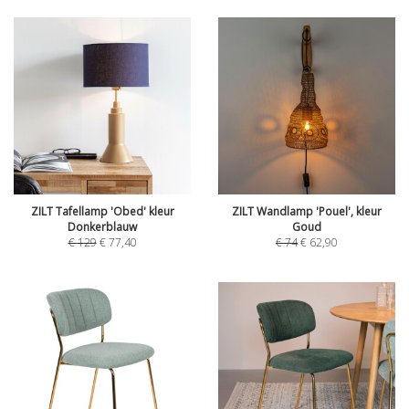
ZILT Tafellamp 'Obed' kleur
ZILT Wandlamp 'Pouel', kleur
Donkerblauw
Goud
€
129
€
77,40
€
74
€
62,90