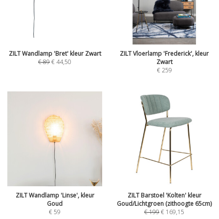
ZILT Wandlamp 'Bret' kleur Zwart
ZILT Vloerlamp 'Frederick', kleur
€
89
€
44,50
Zwart
€
259
ZILT Wandlamp 'Linse', kleur
ZILT Barstoel 'Kolten' kleur
Goud
Goud/Lichtgroen (zithoogte 65cm)
€
59
€
199
€
169,15