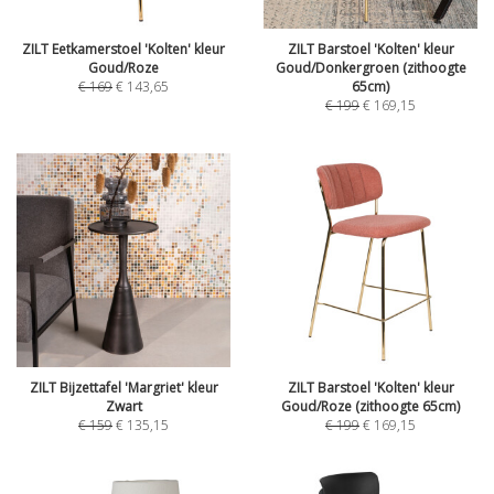
ZILT Eetkamerstoel 'Kolten' kleur
ZILT Barstoel 'Kolten' kleur
Goud/Roze
Goud/Donkergroen (zithoogte
€
169
€
143,65
65cm)
€
199
€
169,15
ZILT Bijzettafel 'Margriet' kleur
ZILT Barstoel 'Kolten' kleur
Zwart
Goud/Roze (zithoogte 65cm)
€
159
€
135,15
€
199
€
169,15