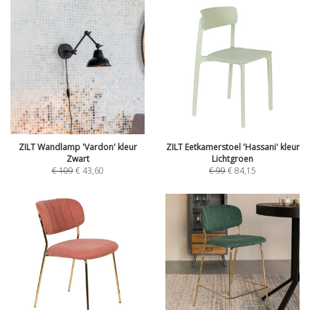
ZILT Wandlamp 'Vardon' kleur
ZILT Eetkamerstoel 'Hassani' kleur
Zwart
Lichtgroen
€
109
€
43,60
€
99
€
84,15