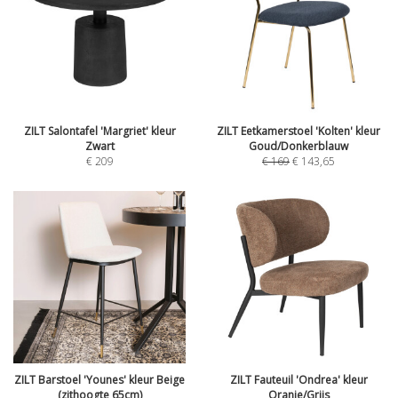
ZILT Salontafel 'Margriet' kleur
ZILT Eetkamerstoel 'Kolten' kleur
Zwart
Goud/Donkerblauw
€
209
€
169
€
143,65
ZILT Barstoel 'Younes' kleur Beige
ZILT Fauteuil 'Ondrea' kleur
(zithoogte 65cm)
Oranje/Grijs