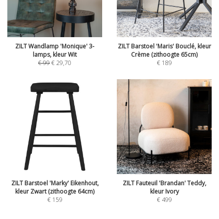
ZILT Wandlamp 'Monique' 3-
ZILT Barstoel 'Maris' Bouclé, kleur
lamps, kleur Wit
Crème (zithoogte 65cm)
€
99
€
29,70
€
189
ZILT Barstoel 'Marky' Eikenhout,
ZILT Fauteuil 'Brandan' Teddy,
kleur Zwart (zithoogte 64cm)
kleur Ivory
€
159
€
499