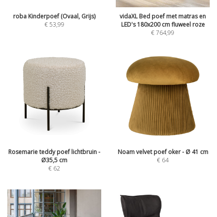
roba Kinderpoef (Ovaal, Grijs)
vidaXL Bed poef met matras en
€
53,99
LED's 180x200 cm fluweel roze
€
764,99
Rosemarie teddy poef lichtbruin -
Noam velvet poef oker - Ø 41 cm
Ø35,5 cm
€
64
€
62