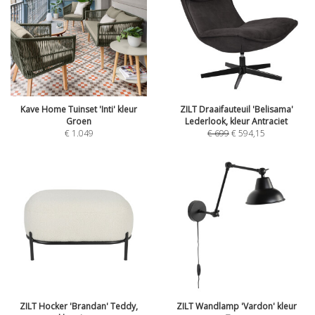
Kave Home Tuinset 'Inti' kleur
ZILT Draaifauteuil 'Belisama'
Groen
Lederlook, kleur Antraciet
€
1.049
€
699
€
594,15
ZILT Hocker 'Brandan' Teddy,
ZILT Wandlamp 'Vardon' kleur