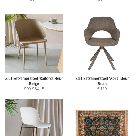
€
99
€
99
ZILT Eetkamerstoel 'Raiford' kleur
ZILT Eetkamerstoel 'Abra' kleur
Beige
Bruin
€
99
€
84,15
€
189