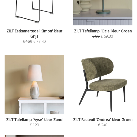
ZILT Eetkamerstoel 'Simon' kleur
ZILT Tafellamp 'Ocie' kleur Groen
Grijs
€
99
€
69,30
€
129
€
77,40
ZILT Tafellamp 'Ayse' kleur Zand
ZILT Fauteuil 'Ondrea' kleur Groen
€
129
€
249