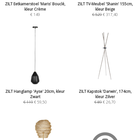
ZILT Eetkamerstoel 'Maris' Bouclé,
ZILT TV-Meubel 'Shanin' 155cm,
kleur Crème
kleur Beige
€
149
€
529
€
317,40
ZILT Hanglamp 'Ayse' 20cm, kleur
ZILT Kapstok 'Darwin', 174cm,
Zwart
kleur Zilver
€
119
€
59,50
€
89
€
26,70