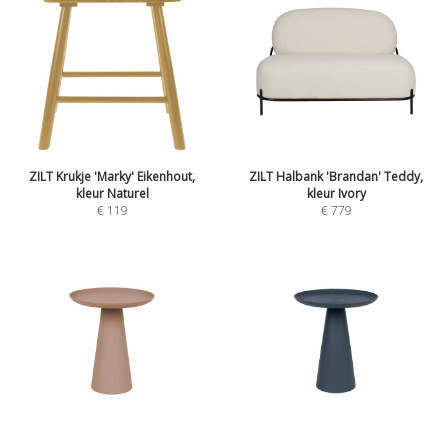
ZILT Krukje 'Marky' Eikenhout,
ZILT Halbank 'Brandan' Teddy,
kleur Naturel
kleur Ivory
€
119
€
779