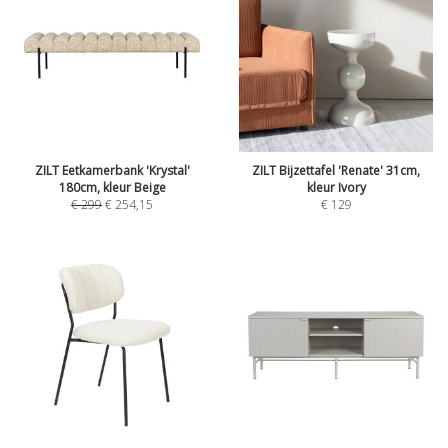
ZILT Eetkamerbank 'Krystal'
ZILT Bijzettafel 'Renate' 31cm,
180cm, kleur Beige
kleur Ivory
€
299
€
254,15
€
129