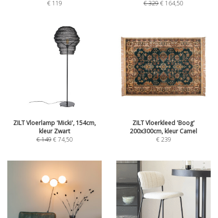
€
119
€
329
€
164,50
ZILT Vloerlamp 'Micki', 154cm,
ZILT Vloerkleed 'Boog'
kleur Zwart
200x300cm, kleur Camel
€
149
€
74,50
€
239