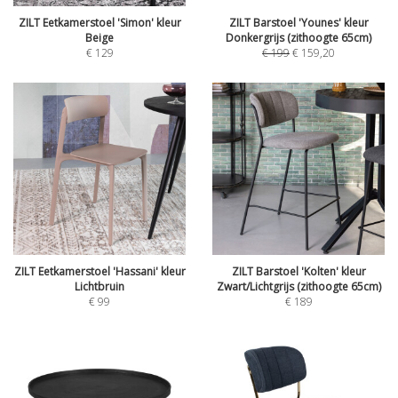
ZILT Eetkamerstoel 'Simon' kleur
ZILT Barstoel 'Younes' kleur
Beige
Donkergrijs (zithoogte 65cm)
€
129
€
199
€
159,20
ZILT Eetkamerstoel 'Hassani' kleur
ZILT Barstoel 'Kolten' kleur
Lichtbruin
Zwart/Lichtgrijs (zithoogte 65cm)
€
99
€
189