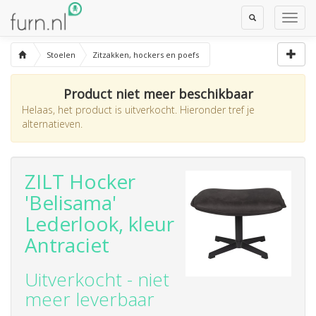
Toggle
Toggl
Search
Navig
Stoelen
Zitzakken, hockers en poefs
Product niet meer beschikbaar
Helaas, het product is uitverkocht. Hieronder tref je
alternatieven.
ZILT Hocker
'Belisama'
Lederlook, kleur
Antraciet
Uitverkocht - niet
meer leverbaar