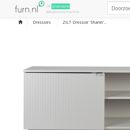
De
Groene(re)
Meubelzoekmachine
Dressoirs
ZILT Dressoir 'Shanin'...