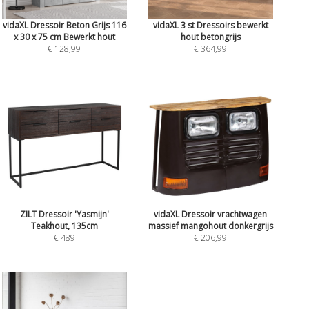
vidaXL Dressoir Beton Grijs 116
vidaXL 3 st Dressoirs bewerkt
x 30 x 75 cm Bewerkt hout
hout betongrijs
€ 128,99
€ 364,99
ZILT Dressoir 'Yasmijn'
vidaXL Dressoir vrachtwagen
Teakhout, 135cm
massief mangohout donkergrijs
€ 489
€ 206,99