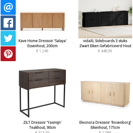
Kave Home Dressoir 'Salaya'
vidaXL Sideboards 3 stuks
Essenhout, 200cm
Zwart Eiken Gefabriceerd Hout
€ 1.249
€ 448,99
ZILT Dressoir 'Yasmijn'
Eleonora Dressoir 'Rosenborg'
Teakhout, 90cm
Eikenhout, 175cm
€ 313,65
€ 1.099