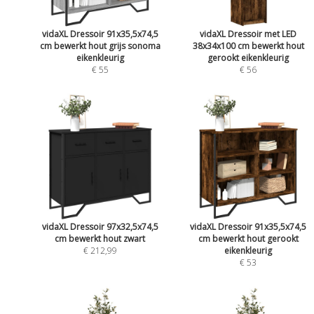
vidaXL Dressoir 91x35,5x74,5
vidaXL Dressoir met LED
cm bewerkt hout grijs sonoma
38x34x100 cm bewerkt hout
eikenkleurig
gerookt eikenkleurig
€ 55
€ 56
vidaXL Dressoir 97x32,5x74,5
vidaXL Dressoir 91x35,5x74,5
cm bewerkt hout zwart
cm bewerkt hout gerookt
€ 212,99
eikenkleurig
€ 53