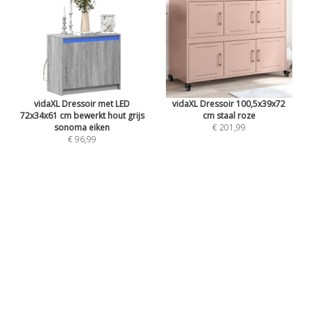
vidaXL Dressoir met LED
vidaXL Dressoir 100,5x39x72
72x34x61 cm bewerkt hout grijs
cm staal roze
sonoma eiken
€ 201,99
€ 96,99