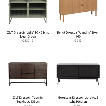
ZILT Dressoir 'Lislie' 80 x 58cm,
Bendt Dressoir 'Alandria' Eiken,
kleur Groen
160
€ 339,15
€ 645
ZILT Dressoir 'Yasmijn'
Goossens Dressoir Libretto, 2
Teakhout, 135cm
schuifdeuren
€ 469
€ 399