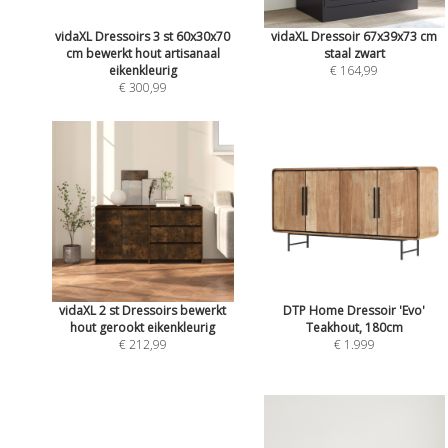
vidaXL Dressoirs 3 st 60x30x70
vidaXL Dressoir 67x39x73 cm
cm bewerkt hout artisanaal
staal zwart
eikenkleurig
€ 164,99
€ 300,99
vidaXL 2 st Dressoirs bewerkt
DTP Home Dressoir 'Evo'
hout gerookt eikenkleurig
Teakhout, 180cm
€ 212,99
€ 1.999