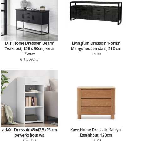
DTP Home Dressoir 'Beam'
Livingfurn Dressoir 'Norris'
Teakhout, 158 x 90cm, kleur
Mangohout en staal, 210 cm
Zwart
€ 999
€ 1.359,15
vidaXL Dressoir 45x42,5x93 cm
Kave Home Dressoir 'Salaya'
bewerkt hout wit
Essenhout, 120cm
€ 85,99
€ 939