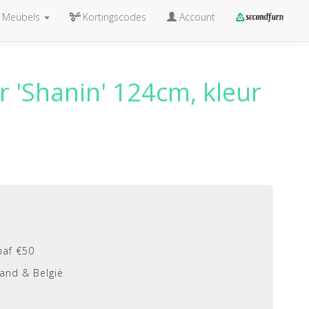
Meubels
Kortingscodes
Account
r 'Shanin' 124cm, kleur
naf €50
and & België