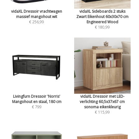
vidaXL Dressoir vrachtwagen
vidaXL Sideboards 2 stuks
massief mangohout wit
Zwart Eikenhout 60x30x70 cm
€ 256,99
Engineered Wood
€ 180,99
Livingfurn Dressoir 'Norris'
vidaXL Dressoir met LED-
Mangohout en staal, 180 cm
verlichting 60,5x37x67 cm
€ 799
sonoma eikenkleurig
€ 115,99