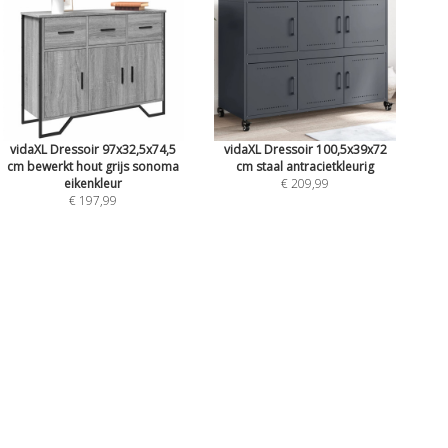
vidaXL Dressoir 97x32,5x74,5
vidaXL Dressoir 100,5x39x72
cm bewerkt hout grijs sonoma
cm staal antracietkleurig
eikenkleur
€ 209,99
€ 197,99