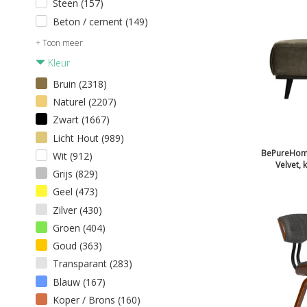
Steen (157)
Beton / cement (149)
+ Toon meer
Kleur
Bruin (2318)
Naturel (2207)
Zwart (1667)
Licht Hout (989)
BePureHome
Wit (912)
Velvet,
Grijs (829)
Geel (473)
Zilver (430)
Groen (404)
Goud (363)
Transparant (283)
Blauw (167)
Koper / Brons (160)