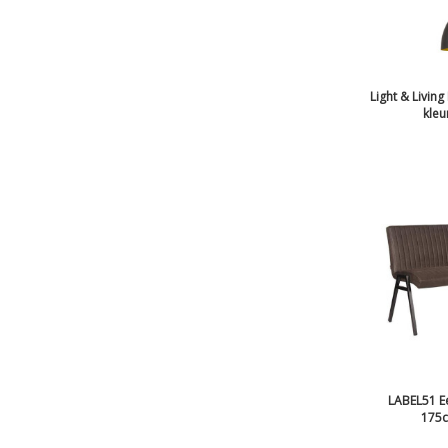
Light & Livin
kleu
LABEL51 E
175c