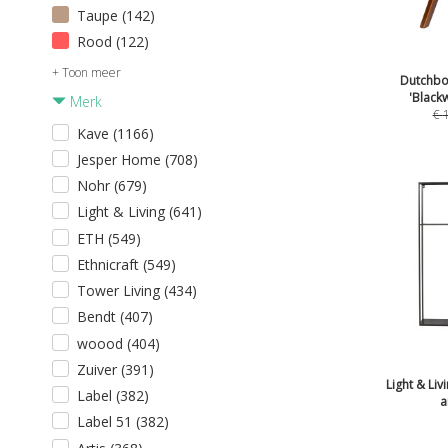
Taupe (142)
Rood (122)
+ Toon meer
Dutchbo
'Black
Merk
€
Kave (1166)
Jesper Home (708)
Nohr (679)
Light & Living (641)
ETH (549)
Ethnicraft (549)
Tower Living (434)
Bendt (407)
woood (404)
Zuiver (391)
Light & Liv
Label (382)
a
Label 51 (382)