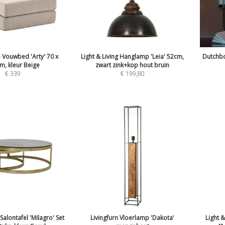
Vouwbed 'Arty' 70 x
Light & Living Hanglamp 'Leia' 52cm,
Dutchbo
m, kleur Beige
zwart zink+kop hout bruin
€
339
€
199,80
 Salontafel 'Milagro' Set
Livingfurn Vloerlamp 'Dakota'
Light 