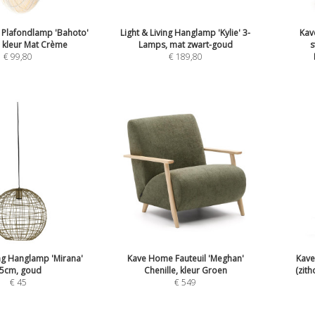
g Plafondlamp 'Bahoto'
Light & Living Hanglamp 'Kylie' 3-
Kav
 kleur Mat Crème
Lamps, mat zwart-goud
s
€
99,80
€
189,80
ing Hanglamp 'Mirana'
Kave Home Fauteuil 'Meghan'
Kave
5cm, goud
Chenille, kleur Groen
(zit
€
45
€
549