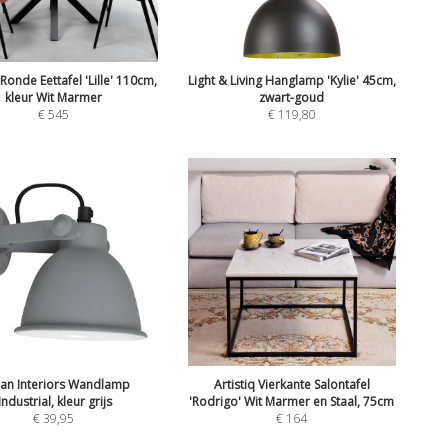
onde Eettafel 'Lille' 110cm,
Light & Living Hanglamp 'Kylie' 45cm,
kleur Wit Marmer
zwart-goud
€
545
€
119,80
an Interiors Wandlamp
Artistiq Vierkante Salontafel
'Industrial, kleur grijs
'Rodrigo' Wit Marmer en Staal, 75cm
€
39,95
€
164