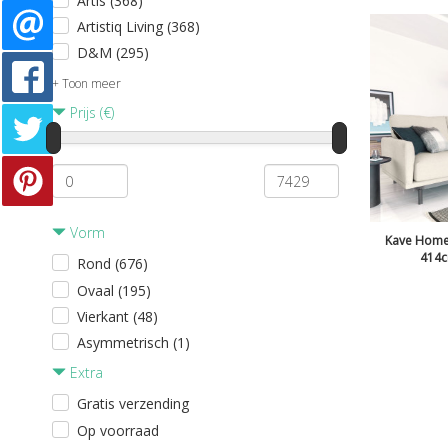
Artis (368)
Artistiq Living (368)
D&M (295)
+ Toon meer
Prijs (€)
Vorm
Kave Home 
414c
Rond (676)
Ovaal (195)
Vierkant (48)
Asymmetrisch (1)
Extra
Gratis verzending
Op voorraad