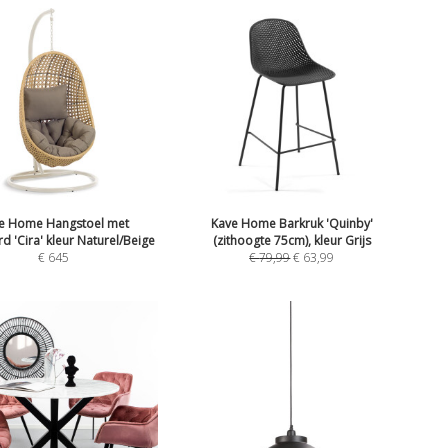
e Home Hangstoel met
Kave Home Barkruk 'Quinby'
d 'Cira' kleur Naturel/Beige
(zithoogte 75cm), kleur Grijs
€
645
€
79,99
€
63,99