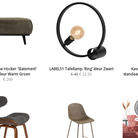
 Hocker 'Statement'
LABEL51 Tafellamp 'Ring' kleur Zwart
Kav
 kleur Warm Groen
€
45
€
22,50
standaar
€
269