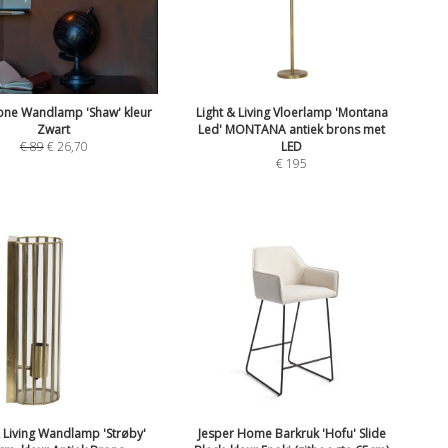
ne Wandlamp 'Shaw' kleur
Light & Living Vloerlamp 'Montana
Zwart
Led' MONTANA antiek brons met
€
89
€
26,70
LED
€
195
& Living Wandlamp 'Strøby'
Jesper Home Barkruk 'Hofu' Slide