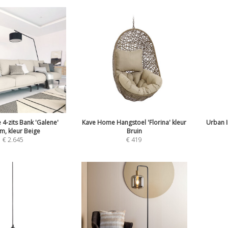
4-zits Bank 'Galene'
Kave Home Hangstoel 'Florina' kleur
Urban I
m, kleur Beige
Bruin
€
2.645
€
419