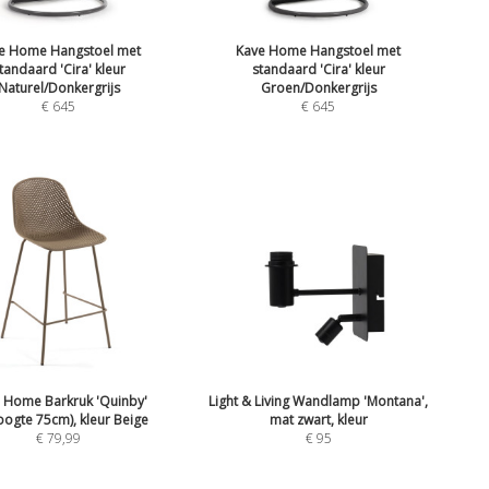
e Home Hangstoel met
Kave Home Hangstoel met
tandaard 'Cira' kleur
standaard 'Cira' kleur
Naturel/Donkergrijs
Groen/Donkergrijs
€
645
€
645
 Home Barkruk 'Quinby'
Light & Living Wandlamp 'Montana',
hoogte 75cm), kleur Beige
mat zwart, kleur
€
79,99
€
95