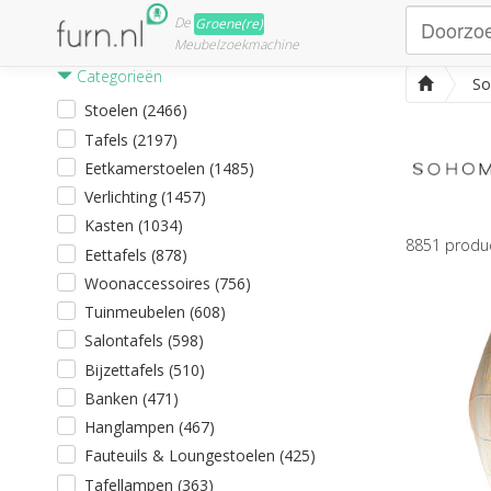
De
Groene(re)
Meubelzoekmachine
Categorieën
So
Stoelen (2466)
Tafels (2197)
Eetkamerstoelen (1485)
Verlichting (1457)
Kasten (1034)
8851
produ
Eettafels (878)
Woonaccessoires (756)
Tuinmeubelen (608)
Salontafels (598)
Bijzettafels (510)
Banken (471)
Hanglampen (467)
Fauteuils & Loungestoelen (425)
Tafellampen (363)