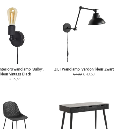
nteriors wandlamp 'Bulby',
ZILT Wandlamp 'Vardon' kleur Zwart
kleur Vintage Black
€
109
€
43,60
€
39,95