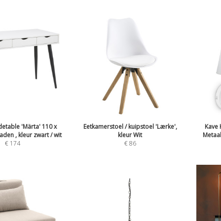
detable 'Märta' 110 x
Eetkamerstoel / kuipstoel 'Lærke',
Kave
den , kleur zwart / wit
kleur Wit
Metaal
€
174
€
86