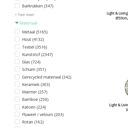
Barkrukken (347)
Light & Livin
+ Toon meer
Ø50cm,
Materiaal
Metaal (5165)
Hout (4132)
Textiel (3516)
Kunststof (2347)
Glas (724)
Schuim (351)
Gerecycled materiaal (342)
Keramiek (303)
Marmer (257)
Bamboe (250)
Light & Liv
Katoen (224)
3
Fluweel / velours (203)
Rotan (162)