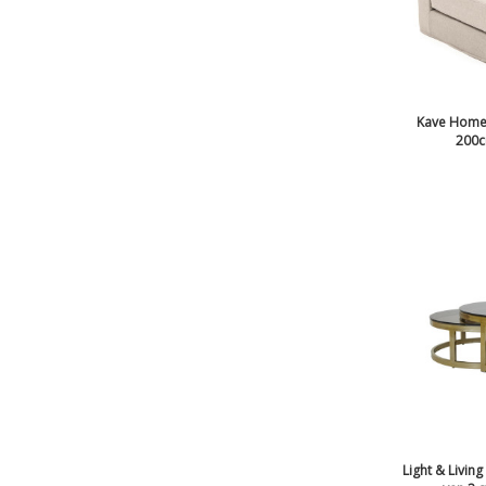
Kave Home 
200c
Light & Living