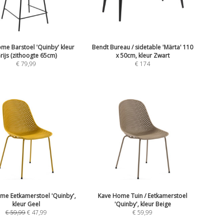
me Barstoel 'Quinby' kleur
Bendt Bureau / sidetable 'Märta' 110
rijs (zithoogte 65cm)
x 50cm, kleur Zwart
€
79,99
€
174
me Eetkamerstoel 'Quinby',
Kave Home Tuin / Eetkamerstoel
kleur Geel
'Quinby', kleur Beige
€
59,99
€
47,99
€
59,99