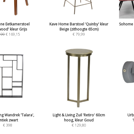
ne Eetkamerstoel
Kave Home Barstoel 'Quinby' kleur
Sohome R
wood' kleur Grijs
Beige (zithoogte 65cm)
199
€
169,15
€
79,99
ing Wandrek 'Talara',
Light & Living Zuil 'Retiro' 60cm
Urb
ntiek zwart
hoog, kleur Goud
€
398
€
129,80