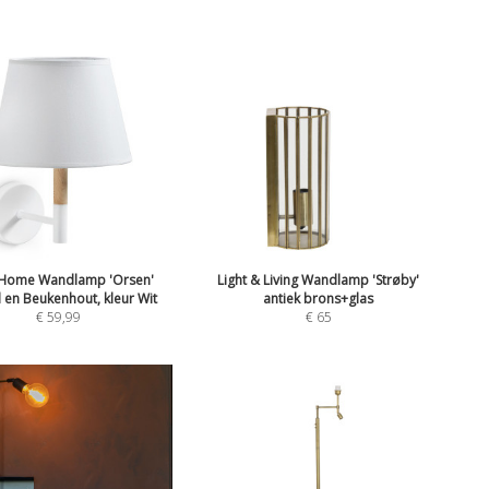
 Home Wandlamp 'Orsen'
Light & Living Wandlamp 'Strøby'
 en Beukenhout, kleur Wit
antiek brons+glas
€
59,99
€
65