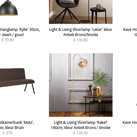
g Hanglamp 'Kylie' 30cm,
Light & Living Vloerlamp 'Lekar' kleur
Kave Ho
r zwart / goud
Antiek Brons/Smoke
G
€
79,80
€
169,80
etkamerbank 'Matz',
Light & Living Vloerlamp 'Rakel'
Kave Ho
m, kleur Bruin
160cm, kleur Antiek Brons / Smoke
€
379
€
169,90