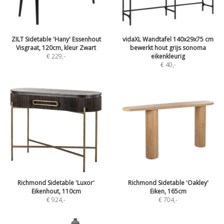
ZILT Sidetable 'Hany' Essenhout
vidaXL Wandtafel 140x29x75 cm
Visgraat, 120cm, kleur Zwart
bewerkt hout grijs sonoma
€ 229
,-
eikenkleurig
€ 40
,-
Richmond Sidetable 'Luxor'
Richmond Sidetable 'Oakley'
Eikenhout, 110cm
Eiken, 165cm
€ 924
,-
€ 704
,-