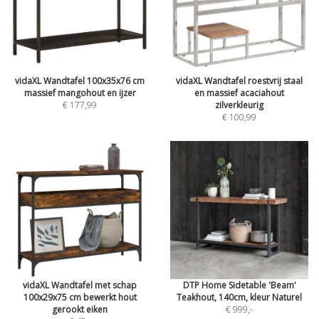
vidaXL Wandtafel 100x35x76 cm
vidaXL Wandtafel roestvrij staal
massief mangohout en ijzer
en massief acaciahout
€ 177,99
zilverkleurig
€ 100,99
vidaXL Wandtafel met schap
DTP Home Sidetable 'Beam'
100x29x75 cm bewerkt hout
Teakhout, 140cm, kleur Naturel
gerookt eiken
€ 999
,-