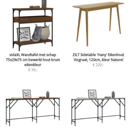
vidaXL Wandtafel met schap
ZILT Sidetable 'Hany' Eikenhout
75x29x75 cm bewerkt hout bruin
Visgraat, 120cm, kleur Naturel
eikenkleur
€ 229
,-
€ 36
,-