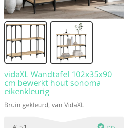
vidaXL Wandtafel 102x35x90
cm bewerkt hout sonoma
eikenkleurig
Bruin gekleurd, van
VidaXL
€
51
,-
op