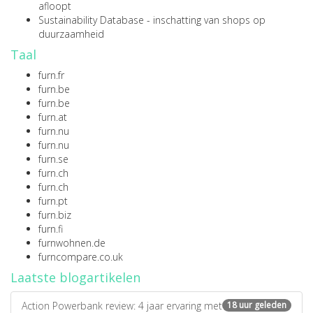
afloopt
Sustainability Database
- inschatting van shops op
duurzaamheid
Taal
furn.fr
furn.be
furn.be
furn.at
furn.nu
furn.nu
furn.se
furn.ch
furn.ch
furn.pt
furn.biz
furn.fi
furnwohnen.de
furncompare.co.uk
Laatste blogartikelen
Action Powerbank review: 4 jaar ervaring met
18 uur geleden