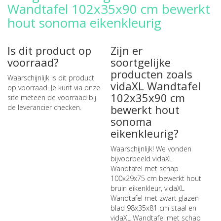
Wandtafel 102x35x90 cm bewerkt
hout sonoma eikenkleurig
Is dit product op
Zijn er
voorraad?
soortgelijke
producten zoals
Waarschijnlijk is dit product
vidaXL Wandtafel
op voorraad. Je kunt via onze
102x35x90 cm
site meteen de
voorraad bij
bewerkt hout
de leverancier checken
.
sonoma
eikenkleurig?
Waarschijnlijk! We vonden
bijvoorbeeld
vidaXL
Wandtafel met schap
100x29x75 cm bewerkt hout
bruin eikenkleur
,
vidaXL
Wandtafel met zwart glazen
blad 98x35x81 cm staal
en
vidaXL Wandtafel met schap