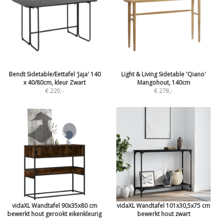
Bendt Sidetable/Eettafel 'Jaja' 140
Light & Living Sidetable 'Qiano'
x 40/80cm, kleur Zwart
Mangohout, 140cm
€ 229
,-
€ 278
,-
vidaXL Wandtafel 90x35x80 cm
vidaXL Wandtafel 101x30,5x75 cm
bewerkt hout gerookt eikenkleurig
bewerkt hout zwart