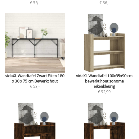
€ 56
,-
€ 36
,-
vidaXL Wandtafel Zwart Eiken 180
vidaXL Wandtafel 100x35x90 cm
x 30 x 75 cm Bewerkt hout
bewerkt hout sonoma
€ 53
,-
eikenkleurig
€ 92,99