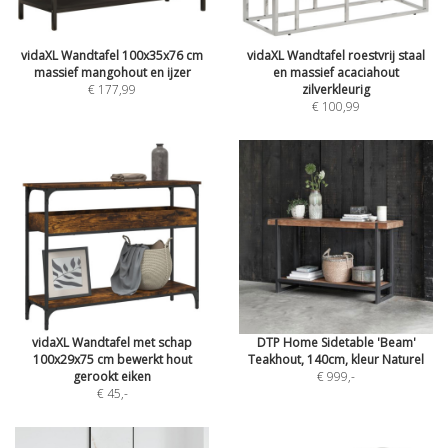
vidaXL Wandtafel 100x35x76 cm
vidaXL Wandtafel roestvrij staal
massief mangohout en ijzer
en massief acaciahout
€ 177,99
zilverkleurig
€ 100,99
vidaXL Wandtafel met schap
DTP Home Sidetable 'Beam'
100x29x75 cm bewerkt hout
Teakhout, 140cm, kleur Naturel
gerookt eiken
€ 999
,-
€ 45
,-