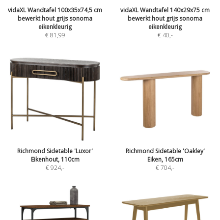
vidaXL Wandtafel 100x35x74,5 cm
vidaXL Wandtafel 140x29x75 cm
bewerkt hout grijs sonoma
bewerkt hout grijs sonoma
eikenkleurig
eikenkleurig
€ 81,99
€ 40
,-
Richmond Sidetable 'Luxor'
Richmond Sidetable 'Oakley'
Eikenhout, 110cm
Eiken, 165cm
€ 924
,-
€ 704
,-