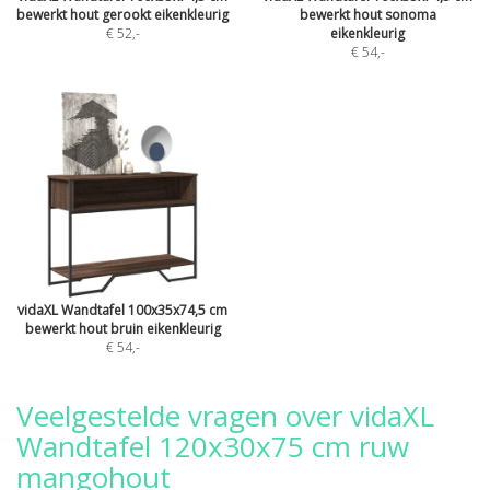
bewerkt hout gerookt eikenkleurig
bewerkt hout sonoma
€ 52
,-
eikenkleurig
€ 54
,-
vidaXL Wandtafel 100x35x74,5 cm
bewerkt hout bruin eikenkleurig
€ 54
,-
Veelgestelde vragen over vidaXL
Wandtafel 120x30x75 cm ruw
mangohout