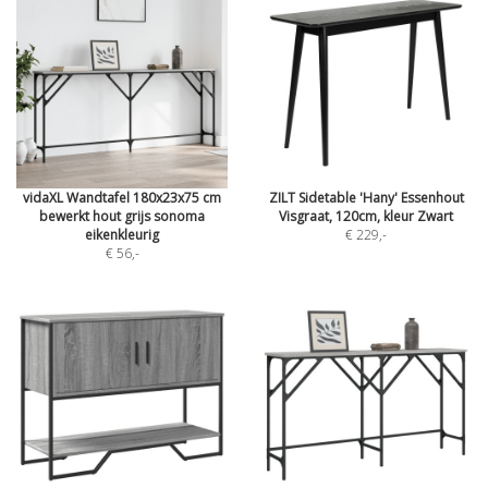
vidaXL Wandtafel 180x23x75 cm
ZILT Sidetable 'Hany' Essenhout
bewerkt hout grijs sonoma
Visgraat, 120cm, kleur Zwart
eikenkleurig
€ 229
,-
€ 56
,-