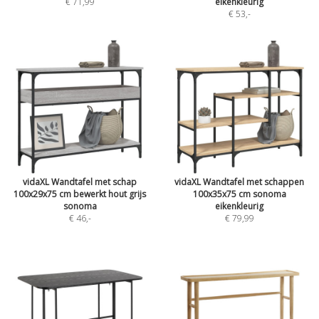
€ 71,99
eikenkleurig
€ 53
,-
vidaXL Wandtafel met schap
vidaXL Wandtafel met schappen
100x29x75 cm bewerkt hout grijs
100x35x75 cm sonoma
sonoma
eikenkleurig
€ 46
,-
€ 79,99