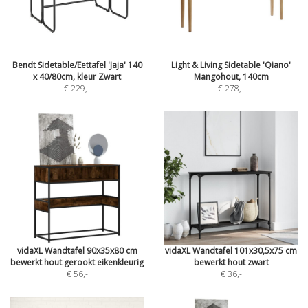
Bendt Sidetable/Eettafel 'Jaja' 140
Light & Living Sidetable 'Qiano'
x 40/80cm, kleur Zwart
Mangohout, 140cm
€ 229
,-
€ 278
,-
vidaXL Wandtafel 90x35x80 cm
vidaXL Wandtafel 101x30,5x75 cm
bewerkt hout gerookt eikenkleurig
bewerkt hout zwart
€ 56
,-
€ 36
,-