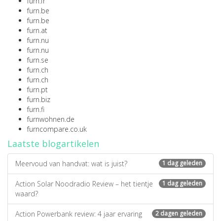
furn.fr
furn.be
furn.be
furn.at
furn.nu
furn.nu
furn.se
furn.ch
furn.ch
furn.pt
furn.biz
furn.fi
furnwohnen.de
furncompare.co.uk
Laatste blogartikelen
Meervoud van handvat: wat is juist?
1 dag geleden
Action Solar Noodradio Review – het tientje
1 dag geleden
waard?
Action Powerbank review: 4 jaar ervaring
2 dagen geleden