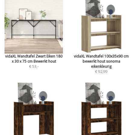
vidaXL Wandtafel Zwart Eiken 180
vidaXL Wandtafel 100x35x90 cm
x 30 x 75 cm Bewerkt hout
bewerkt hout sonoma
€ 53
,-
eikenkleurig
€ 92,99