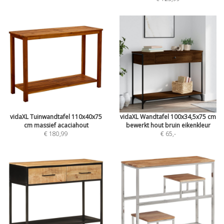
vidaXL Tuinwandtafel 110x40x75
vidaXL Wandtafel 100x34,5x75 cm
cm massief acaciahout
bewerkt hout bruin eikenkleur
€ 180,99
€ 65
,-