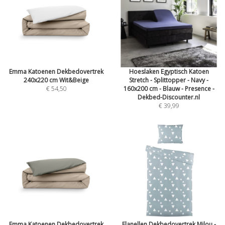
Emma Katoenen Dekbedovertrek
Hoeslaken Egyptisch Katoen
240x220 cm Wit&Beige
Stretch - Splittopper - Navy -
€ 54,50
160x200 cm - Blauw - Presence -
Dekbed-Discounter.nl
€ 39,99
Emma Katoenen Dekbedovertrek
Flanellen Dekbedovertrek Milou -