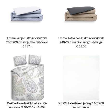
Emma Satijn Dekbedovertrek
Emma Katoenen Dekbedovertrek
200x200 cm Grijs/Blauw&Ivoor
240x220 cm Donkergrijs&Beige
€ 117
,-
€ 54,50
Dekbedovertrek Muelle - Lits-
vidaXL Hoeslaken jersey 160x200
Jumeaux (240x220 cm) - Wit
cm katoen wit