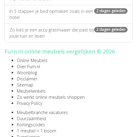
In 5 stappen je bed opmaken zoals in een
2 dagen geleden
hotel
Zo kies je een accu grasmaaier die past bij
2 dagen geleden
jouw tuin en leven
Furn.nl online meubels vergelijken © 2026
Online Meubels
Over Furn.nl
Woonblog
Disclaimer
Sitemap
Meubelwinkels
Zo werkt online meubels shoppen
Privacy Policy
Meubelbranche vacatures
Duurzaamheid
Kortingscodes
1 meubel = 1 boom
Tuinplanner