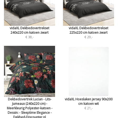
vidaXL Dekbedovertrekset
vidaXL Dekbedovertrekset
240x220 cm katoen zwart
225x220 cm katoen zwart
€ 38
,-
€ 29
,-
Dekbedovertrek Lucian - Lits-
vidaXL Hoeslaken jersey 90x200
Jumeaux (240x220 cm) -
cm katoen wit
Meerkleurig Polyester-katoen -
€ 21
,-
Dessin: - Sleeptime Elegance -
Dekbed-Discounter.nl