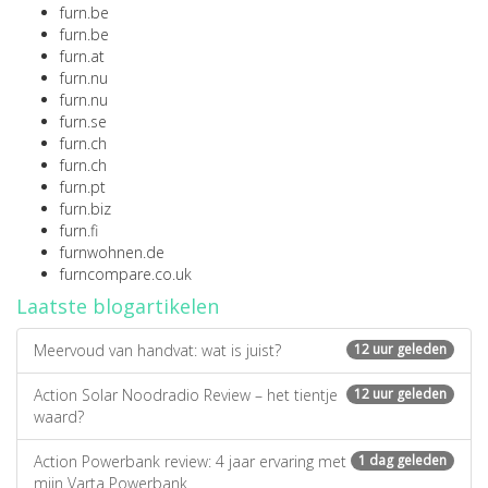
furn.be
furn.be
furn.at
furn.nu
furn.nu
furn.se
furn.ch
furn.ch
furn.pt
furn.biz
furn.fi
furnwohnen.de
furncompare.co.uk
Laatste blogartikelen
Meervoud van handvat: wat is juist?
12 uur geleden
Action Solar Noodradio Review – het tientje
12 uur geleden
waard?
Action Powerbank review: 4 jaar ervaring met
1 dag geleden
mijn Varta Powerbank