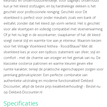
kleurvast en onderhoudsvriendelijk. Voor dagelijks onderhoud
kun je het kleed stofzuigen, en bij hardnekkige vlekken is het
geschikt voor professionele reiniging. Geschikt voor Dit
vloerkleed is perfect voor onder meubels zoals een bank of
eettafel, zonder dat het kleed zijn vorm verliest. Het is geschikt
voor alle vloertypen en volledig compatibel met vloerverwarming.
Of je het nu legt in de woonkamer, slaapkamer of hal: dit kleed
voegt overal stijl en warmte toe aan je interieur. Waarom kiezen
voor het Vintage Vloerkleed Anthea - Rood/Blauw? Met dit
vloerkleed kies je voor een tijdloos statement van sfeer, stijl en
comfort - met de charme van vroeger en het gemak van nu. De
klassieke oosterse patronen en warme kleuren geven elke
ruimte karakter, terwijl de praktische eigenschappen zorgen voor
jarenlang gebruiksplezier. Een perfecte combinatie van
authentieke uitstraling en moderne functionaliteit! Dekbed
Discounter, altijd de beste prijs-kwaliteitverhouding! - Bestel nu
op Dekbed-Discounter.nl
Specificaties