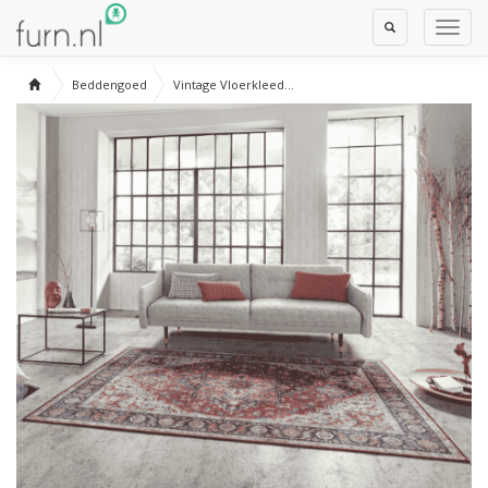
Toggle
Toggl
Search
Navig
Beddengoed
Vintage Vloerkleed...