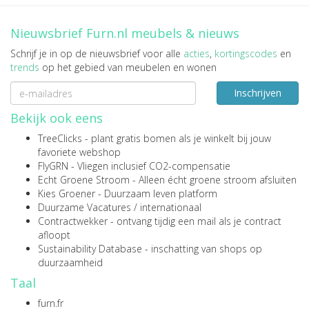
Nieuwsbrief Furn.nl meubels & nieuws
Schrijf je in op de nieuwsbrief voor alle
acties
,
kortingscodes
en
trends
op het gebied van meubelen en wonen
Inschrijven
Bekijk ook eens
TreeClicks
- plant gratis bomen als je winkelt bij jouw
favoriete webshop
FlyGRN
- Vliegen inclusief CO2-compensatie
Echt Groene Stroom
- Alleen écht groene stroom afsluiten
Kies Groener
- Duurzaam leven platform
Duurzame Vacatures
/
internationaal
Contractwekker
- ontvang tijdig een mail als je contract
afloopt
Sustainability Database
- inschatting van shops op
duurzaamheid
Taal
furn.fr