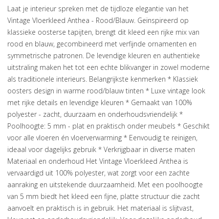
Laat je interieur spreken met de tijdloze elegantie van het
Vintage Vloerkleed Anthea - Rood/Blauw. Geïnspireerd op
klassieke oosterse tapijten, brengt dit kleed een rijke mix van
rood en blauw, gecombineerd met verfijnde ornamenten en
symmetrische patronen. De levendige kleuren en authentieke
uitstraling maken het tot een echte blikvanger in zowel moderne
als traditionele interieurs. Belangrijkste kenmerken * Klassiek
oosters design in warme rood/blauw tinten * Luxe vintage look
met rijke details en levendige kleuren * Gemaakt van 100%
polyester - zacht, duurzaam en onderhoudsvriendelijk *
Poolhoogte: 5 mm - plat en praktisch onder meubels * Geschikt
voor alle vloeren én vloerverwarming * Eenvoudig te reinigen,
ideaal voor dagelijks gebruik * Verkrijgbaar in diverse maten
Materiaal en onderhoud Het Vintage Vloerkleed Anthea is
vervaardigd uit 100% polyester, wat zorgt voor een zachte
aanraking en uitstekende duurzaamheid. Met een poolhoogte
van 5 mm biedt het kleed een fijne, platte structuur die zacht
aanvoelt en praktisch is in gebruik. Het materiaal is slijtvast,