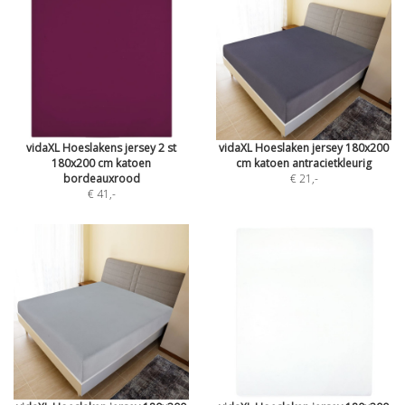
vidaXL Hoeslakens jersey 2 st
vidaXL Hoeslaken jersey 180x200
180x200 cm katoen
cm katoen antracietkleurig
bordeauxrood
€ 21
,-
€ 41
,-