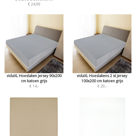
€ 24,99
vidaXL Hoeslaken jersey 90x200
vidaXL Hoeslakens 2 st jersey
cm katoen grijs
100x200 cm katoen grijs
€ 14
,-
€ 29
,-