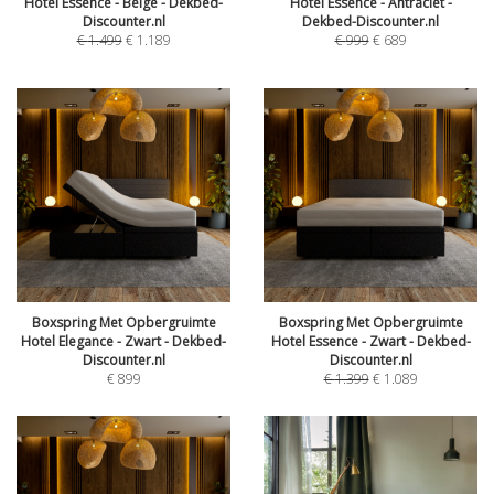
Hotel Essence - Beige - Dekbed-
Hotel Essence - Antraciet -
Discounter.nl
Dekbed-Discounter.nl
€
1.499
€
1.189
€
999
€
689
Boxspring Met Opbergruimte
Boxspring Met Opbergruimte
Hotel Elegance - Zwart - Dekbed-
Hotel Essence - Zwart - Dekbed-
Discounter.nl
Discounter.nl
€
899
€
1.399
€
1.089