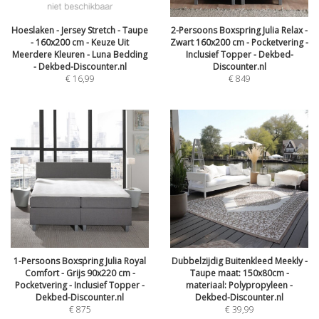
Hoeslaken - Jersey Stretch - Taupe
2-Persoons Boxspring Julia Relax -
- 160x200 cm - Keuze Uit
Zwart 160x200 cm - Pocketvering -
Meerdere Kleuren - Luna Bedding
Inclusief Topper - Dekbed-
- Dekbed-Discounter.nl
Discounter.nl
€
16,99
€
849
1-Persoons Boxspring Julia Royal
Dubbelzijdig Buitenkleed Meekly -
Comfort - Grijs 90x220 cm -
Taupe maat: 150x80cm -
Pocketvering - Inclusief Topper -
materiaal: Polypropyleen -
Dekbed-Discounter.nl
Dekbed-Discounter.nl
€
875
€
39,99