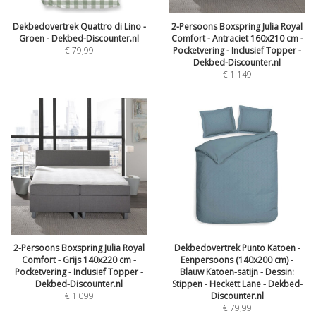
Dekbedovertrek Quattro di Lino -
2-Persoons Boxspring Julia Royal
Groen - Dekbed-Discounter.nl
Comfort - Antraciet 160x210 cm -
€
79,99
Pocketvering - Inclusief Topper -
Dekbed-Discounter.nl
€
1.149
2-Persoons Boxspring Julia Royal
Dekbedovertrek Punto Katoen -
Comfort - Grijs 140x220 cm -
Eenpersoons (140x200 cm) -
Pocketvering - Inclusief Topper -
Blauw Katoen-satijn - Dessin:
Dekbed-Discounter.nl
Stippen - Heckett Lane - Dekbed-
€
1.099
Discounter.nl
€
79,99