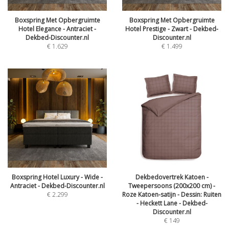
Boxspring Met Opbergruimte
Boxspring Met Opbergruimte
Hotel Elegance - Antraciet -
Hotel Prestige - Zwart - Dekbed-
Dekbed-Discounter.nl
Discounter.nl
€
1.629
€
1.499
Boxspring Hotel Luxury - Wide -
Dekbedovertrek Katoen -
Antraciet - Dekbed-Discounter.nl
Tweepersoons (200x200 cm) -
€
2.299
Roze Katoen-satijn - Dessin: Ruiten
- Heckett Lane - Dekbed-
Discounter.nl
€
149