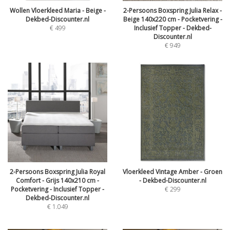
Wollen Vloerkleed Maria - Beige -
2-Persoons Boxspring Julia Relax -
Dekbed-Discounter.nl
Beige 140x220 cm - Pocketvering -
€
499
Inclusief Topper - Dekbed-
Discounter.nl
€
949
2-Persoons Boxspring Julia Royal
Vloerkleed Vintage Amber - Groen
Comfort - Grijs 140x210 cm -
- Dekbed-Discounter.nl
Pocketvering - Inclusief Topper -
€
299
Dekbed-Discounter.nl
€
1.049