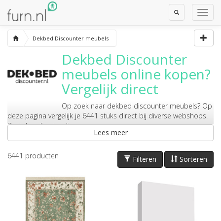
Toggle
Toggl
Search
Navig
Dekbed Discounter meubels
Dekbed Discounter
meubels
online kopen?
Vergelijk direct
Op zoek naar
dekbed discounter meubels
? Op
deze pagina vergelijk je 6441 stuks direct bij diverse webshops.
Bestel er direct online.
Lees meer
6441
producten
Filteren
Sorteren