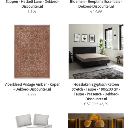
Stippen - Heckett Lane - Dekbed-
Bloemen - Sleeptime Essentials -
Discounter.nl
Dekbed-Discounter.nl
€
169
€
14,99
Vloerkleed Vintage Amber - Koper
Hoeslaken Egyptisch Katoen
- Dekbed-Discounter.nl
Stretch - Taupe - 190x200 cm -
€
299
Taupe - Presence - Dekbed-
Discounter.nl
€
57,99
€
46,39