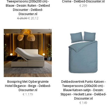
Tweepersoons (200x200 cm) -
Creme - Dekbed-Discounter.nl
Blauw - Dessin: Ruiten - Dekbed
€
299
Discounter - Dekbed-
Discounter.nl
€
29,99
€
20,12
Boxspring Met Opbergruimte
Dekbedovertrek Punto Katoen -
Hotel Elegance - Beige - Dekbed-
Tweepersoons (200x200 cm) -
Discounter.nl
Blauw Katoen-satijn - Dessin:
€
1.179
Stippen - Heckett Lane - Dekbed-
Discounter.nl
€
149