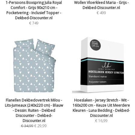
1-Persoons Boxspring Julia Royal
Wollen Vloerkleed Maria - Grijs -
Comfort - Grijs 90x210 cm -
Dekbed-Discounter.nl
Pocketvering - Inclusief Topper -
€
499
Dekbed-Discounter.nl
€
749
Flanellen Dekbedovertrek Milou -
Hoeslaken - Jersey Stretch - Wit -
Lits-Jumeaux (240x220 cm) - Blauw
160x200 cm - Keuze Uit Meerdere
- Dessin: Ruiten - Dekbed
Kleuren - Luna Bedding - Dekbed-
Discounter - Dekbed-
Discounter.nl
Discounter.nl
€
16,99
€
34,99
€
29,99