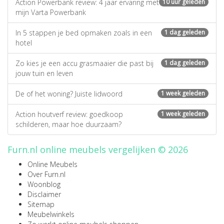
Action Powerbank review: 4 jaar ervaring met
10 uur geleden
mijn Varta Powerbank
In 5 stappen je bed opmaken zoals in een
1 dag geleden
hotel
Zo kies je een accu grasmaaier die past bij
1 dag geleden
jouw tuin en leven
De of het woning? Juiste lidwoord
1 week geleden
Action houtverf review: goedkoop
1 week geleden
schilderen, maar hoe duurzaam?
Furn.nl online meubels vergelijken © 2026
Online Meubels
Over Furn.nl
Woonblog
Disclaimer
Sitemap
Meubelwinkels