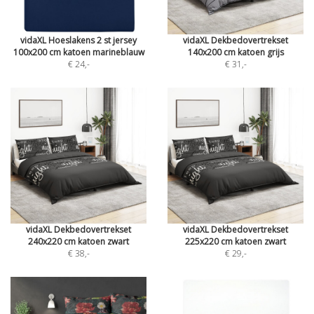
vidaXL Hoeslakens 2 st jersey
vidaXL Dekbedovertrekset
100x200 cm katoen marineblauw
140x200 cm katoen grijs
€ 24
,-
€ 31
,-
vidaXL Dekbedovertrekset
vidaXL Dekbedovertrekset
240x220 cm katoen zwart
225x220 cm katoen zwart
€ 38
,-
€ 29
,-