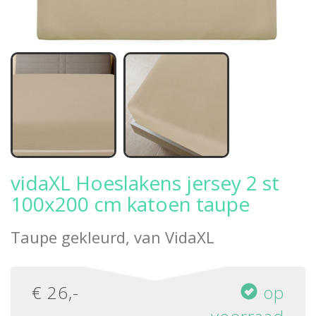
vidaXL Hoeslakens jersey 2 st
100x200 cm katoen taupe
Taupe gekleurd, van
VidaXL
€
26
,-
op