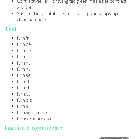
Contractwekker
- ontvang tijdig een mail als je contract
afloopt
Sustainability Database
- inschatting van shops op
duurzaamheid
Taal
furn.fr
furn.be
furn.be
furn.at
furn.nu
furn.nu
furn.se
furn.ch
furn.ch
furn.pt
furn.biz
furn.fi
furnwohnen.de
furncompare.co.uk
Laatste blogartikelen