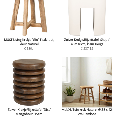
MUST Living Krukje 'Gio' Teakhout,
Zuiver Krukje/Bijzettafel 'Shape'
kleur Naturel
40 x 40cm, kleur Beige
€ 139
,-
€ 237,15
Zuiver Krukje/Bijzettafel 'Disc'
vidaXL Tuin kruk Naturel Ø 38 x 42
Mangohout, 35cm
cm Bamboe