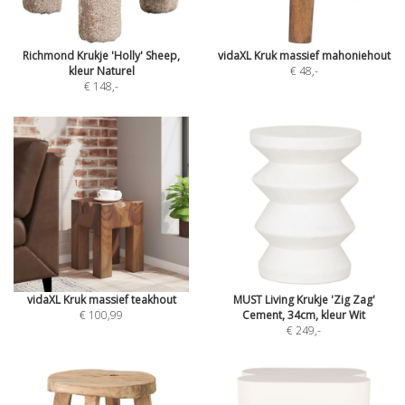
Richmond Krukje 'Holly' Sheep,
vidaXL Kruk massief mahoniehout
kleur Naturel
€ 48
,-
€ 148
,-
vidaXL Kruk massief teakhout
MUST Living Krukje 'Zig Zag'
€ 100,99
Cement, 34cm, kleur Wit
€ 249
,-