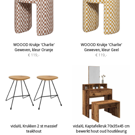
WOOOD Krukje 'Charlie'
WOOOD Krukje 'Charlie'
Geweven, kleur Oranje
Geweven, kleur Geel
€ 119
,-
€ 119
,-
vidaXL Krukken 2 st massief
vidaXL Kaptafelkruk 70x35x45 cm
teakhout
bewerkt hout oud houtkleurig