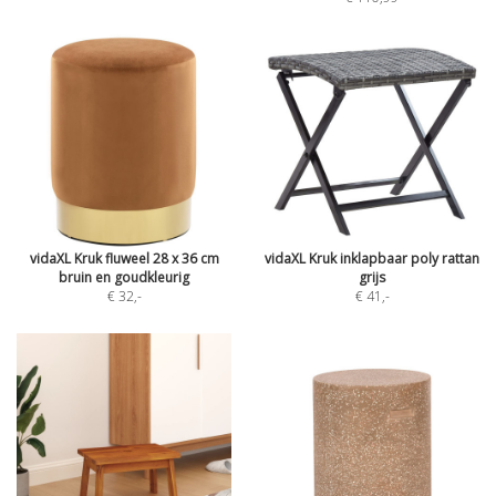
vidaXL Kruk fluweel 28 x 36 cm
vidaXL Kruk inklapbaar poly rattan
bruin en goudkleurig
grijs
€ 32
,-
€ 41
,-