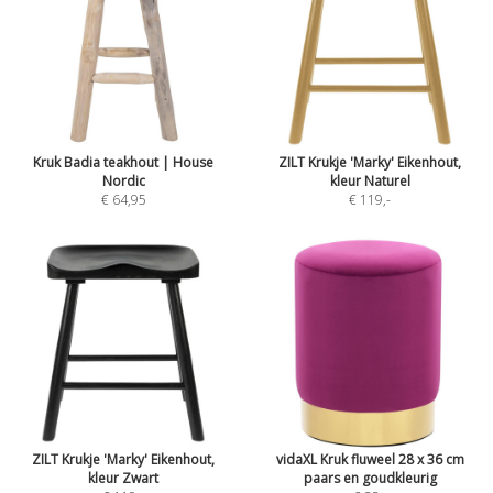
Kruk Badia teakhout | House
ZILT Krukje 'Marky' Eikenhout,
Nordic
kleur Naturel
€ 64,95
€ 119
,-
ZILT Krukje 'Marky' Eikenhout,
vidaXL Kruk fluweel 28 x 36 cm
kleur Zwart
paars en goudkleurig