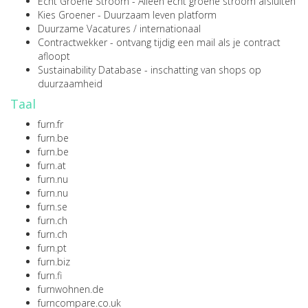
Echt Groene Stroom
- Alleen écht groene stroom afsluiten
Kies Groener
- Duurzaam leven platform
Duurzame Vacatures
/
internationaal
Contractwekker
- ontvang tijdig een mail als je contract
afloopt
Sustainability Database
- inschatting van shops op
duurzaamheid
Taal
furn.fr
furn.be
furn.be
furn.at
furn.nu
furn.nu
furn.se
furn.ch
furn.ch
furn.pt
furn.biz
furn.fi
furnwohnen.de
furncompare.co.uk