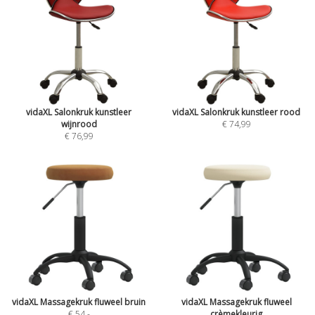
vidaXL Salonkruk kunstleer
vidaXL Salonkruk kunstleer rood
wijnrood
€ 74,99
€ 76,99
vidaXL Massagekruk fluweel bruin
vidaXL Massagekruk fluweel
€ 54
,-
crèmekleurig