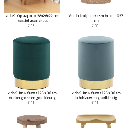
vidaXL Opstapkruk 38x26x22 cm
Guido krukje terrazzo bruin - Ø37
massief acaciahout
cm
€ 28
,-
€ 65
,-
vidaXL Kruk fluweel 28 x 36 cm
vidaXL Kruk fluweel 28 x 36 cm
donkergroen en goudkleurig
lichtblauw en goudkleurig
€ 31
,-
€ 31
,-