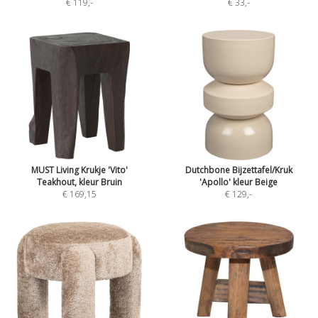
€ 119
,-
€ 33
,-
MUST Living Krukje 'Vito'
Dutchbone Bijzettafel/Kruk
Teakhout, kleur Bruin
'Apollo' kleur Beige
€ 169,15
€ 129
,-