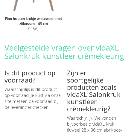
Finn houten krukje whitewash met
zitkussen - 49 cm
€ 156
,-
Veelgestelde vragen over vidaXL
Salonkruk kunstleer crèmekleurig
Is dit product op
Zijn er
voorraad?
soortgelijke
producten zoals
Waarschijnlijk is dit product
vidaXL Salonkruk
op voorraad. Je kunt via onze
kunstleer
site meteen de
voorraad bij
crèmekleurig?
de leverancier checken
.
Waarschijnlijk! We vonden
bijvoorbeeld
vidaXL Kruk
fluweel 28 x 36 cm abrikoos-