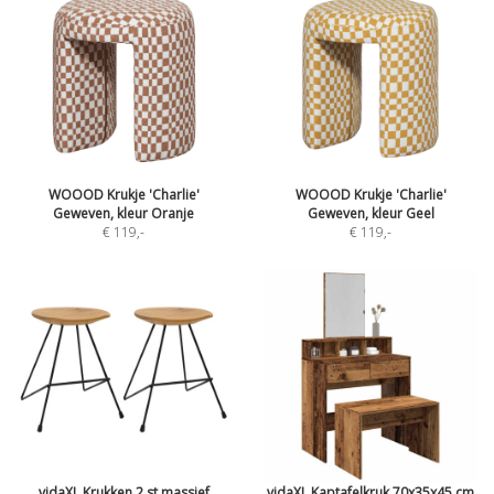
WOOOD Krukje 'Charlie'
WOOOD Krukje 'Charlie'
Geweven, kleur Oranje
Geweven, kleur Geel
€ 119
,-
€ 119
,-
vidaXL Krukken 2 st massief
vidaXL Kaptafelkruk 70x35x45 cm