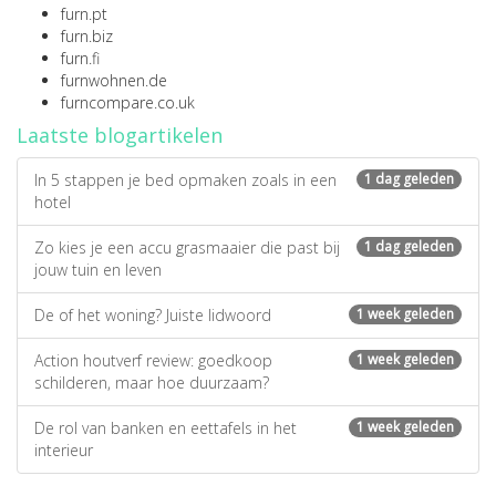
furn.pt
furn.biz
furn.fi
furnwohnen.de
furncompare.co.uk
Laatste blogartikelen
In 5 stappen je bed opmaken zoals in een
1 dag geleden
hotel
Zo kies je een accu grasmaaier die past bij
1 dag geleden
jouw tuin en leven
De of het woning? Juiste lidwoord
1 week geleden
Action houtverf review: goedkoop
1 week geleden
schilderen, maar hoe duurzaam?
De rol van banken en eettafels in het
1 week geleden
interieur