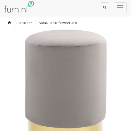
Toggle
Toggl
Search
Navig
Krukken
vidaXL Kruk fluweel 28 x...