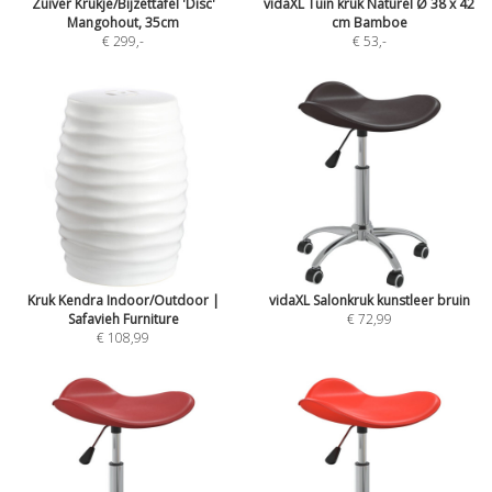
Zuiver Krukje/Bijzettafel 'Disc'
vidaXL Tuin kruk Naturel Ø 38 x 42
Mangohout, 35cm
cm Bamboe
€ 299
,-
€ 53
,-
Kruk Kendra Indoor/Outdoor |
vidaXL Salonkruk kunstleer bruin
Safavieh Furniture
€ 72,99
€ 108,99