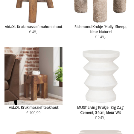
vidaXL Kruk massief mahoniehout
Richmond Krukje 'Holly' Sheep,
€ 48
,-
kleur Naturel
€ 148
,-
vidaXL Kruk massief teakhout
MUST Living Krukje 'Zig Zag'
€ 100,99
Cement, 34cm, kleur Wit
€ 249
,-