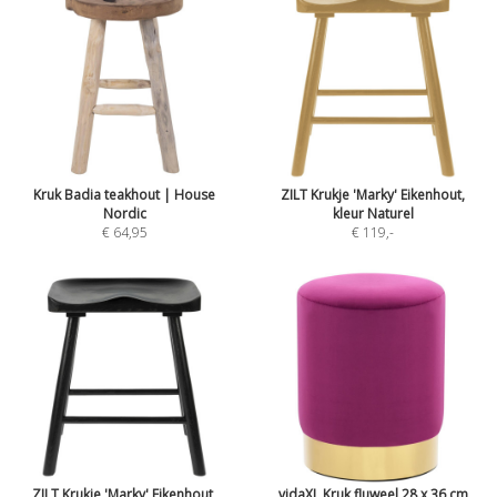
Kruk Badia teakhout | House
ZILT Krukje 'Marky' Eikenhout,
Nordic
kleur Naturel
€ 64,95
€ 119
,-
ZILT Krukje 'Marky' Eikenhout,
vidaXL Kruk fluweel 28 x 36 cm