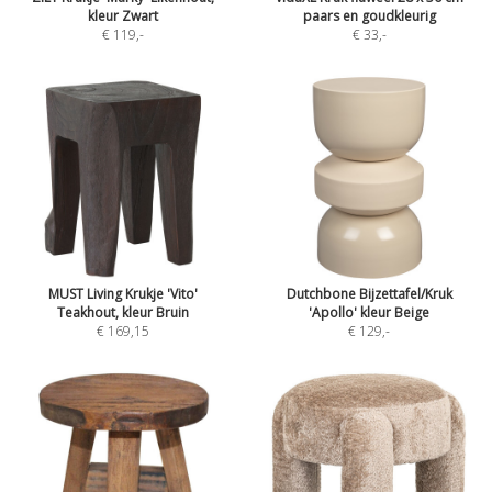
kleur Zwart
paars en goudkleurig
€ 119
,-
€ 33
,-
MUST Living Krukje 'Vito'
Dutchbone Bijzettafel/Kruk
Teakhout, kleur Bruin
'Apollo' kleur Beige
€ 169,15
€ 129
,-