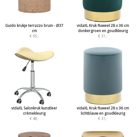
Guido krukje terrazzo bruin - Ø37
vidaXL Kruk fluweel 28 x 36 cm
cm
donkergroen en goudkleurig
€ 65
,-
€ 31
,-
vidaXL Salonkruk kunstleer
vidaXL Kruk fluweel 28 x 36 cm
crèmekleurig
lichtblauw en goudkleurig
€ 48
,-
€ 31
,-