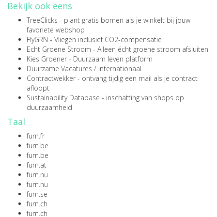
Bekijk ook eens
TreeClicks
- plant gratis bomen als je winkelt bij jouw
favoriete webshop
FlyGRN
- Vliegen inclusief CO2-compensatie
Echt Groene Stroom
- Alleen écht groene stroom afsluiten
Kies Groener
- Duurzaam leven platform
Duurzame Vacatures
/
internationaal
Contractwekker
- ontvang tijdig een mail als je contract
afloopt
Sustainability Database
- inschatting van shops op
duurzaamheid
Taal
furn.fr
furn.be
furn.be
furn.at
furn.nu
furn.nu
furn.se
furn.ch
furn.ch