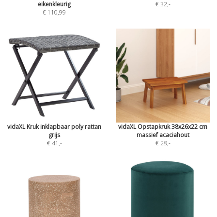
eikenkleurig
€ 32
,-
€ 110,99
vidaXL Kruk inklapbaar poly rattan
vidaXL Opstapkruk 38x26x22 cm
grijs
massief acaciahout
€ 41
,-
€ 28
,-