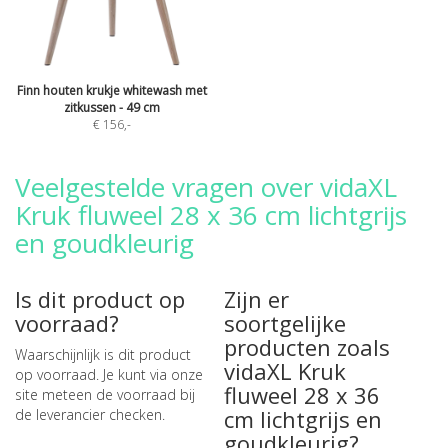
Finn houten krukje whitewash met
zitkussen - 49 cm
€ 156
,-
Veelgestelde vragen over vidaXL
Kruk fluweel 28 x 36 cm lichtgrijs
en goudkleurig
Is dit product op
Zijn er
voorraad?
soortgelijke
producten zoals
Waarschijnlijk is dit product
vidaXL Kruk
op voorraad. Je kunt via onze
fluweel 28 x 36
site meteen de
voorraad bij
cm lichtgrijs en
de leverancier checken
.
goudkleurig?