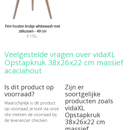
Finn houten krukje whitewash met
zitkussen - 49 cm
€ 156
,-
Veelgestelde vragen over vidaXL
Opstapkruk 38x26x22 cm massief
acaciahout
Is dit product op
Zijn er
voorraad?
soortgelijke
producten zoals
Waarschijnlijk is dit product
vidaXL
op voorraad. Je kunt via onze
Opstapkruk
site meteen de
voorraad bij
38x26x22 cm
de leverancier checken
.
massief