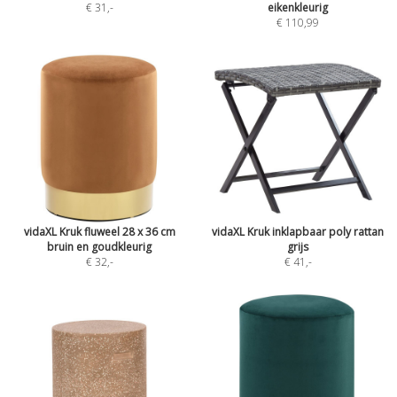
€ 31
,-
eikenkleurig
€ 110,99
vidaXL Kruk fluweel 28 x 36 cm
vidaXL Kruk inklapbaar poly rattan
bruin en goudkleurig
grijs
€ 32
,-
€ 41
,-