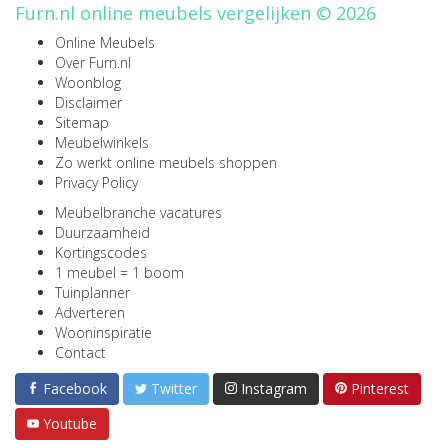
Furn.nl online meubels vergelijken © 2026
Online Meubels
Over Furn.nl
Woonblog
Disclaimer
Sitemap
Meubelwinkels
Zo werkt online meubels shoppen
Privacy Policy
Meubelbranche vacatures
Duurzaamheid
Kortingscodes
1 meubel = 1 boom
Tuinplanner
Adverteren
Wooninspiratie
Contact
Facebook
Twitter
Instagram
Pinterest
Youtube