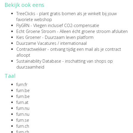
Bekijk ook eens
TreeClicks
- plant gratis bomen als je winkelt bij jouw
favoriete webshop
FlyGRN
- Vliegen inclusief CO2-compensatie
Echt Groene Stroom
- Alleen écht groene stroom afsluiten
Kies Groener
- Duurzaam leven platform
Duurzame Vacatures
/
internationaal
Contractwekker
- ontvang tijdig een mail als je contract
afloopt
Sustainability Database
- inschatting van shops op
duurzaamheid
Taal
furn.fr
furn.be
furn.be
furn.at
furn.nu
furn.nu
furn.se
furn.ch
furn.ch