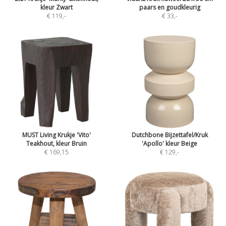
kleur Zwart
paars en goudkleurig
€ 119
,-
€ 33
,-
MUST Living Krukje 'Vito'
Dutchbone Bijzettafel/Kruk
Teakhout, kleur Bruin
'Apollo' kleur Beige
€ 169,15
€ 129
,-