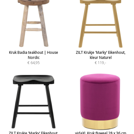
Kruk Badia teakhout | House
ZILT Krukje 'Marky' Eikenhout,
Nordic
kleur Naturel
€ 64,95
€ 119
,-
ZILT Krukje 'Marky' Eikenhout,
vidaXL Kruk fluweel 28 x 36 cm