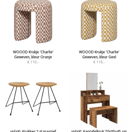
WOOOD Krukje 'Charlie'
WOOOD Krukje 'Charlie'
Geweven, kleur Oranje
Geweven, kleur Geel
€ 119
,-
€ 119
,-
vidaXL Krukken 2 st massief
vidaXL Kaptafelkruk 70x35x45 cm