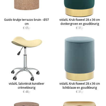
Guido krukje terrazzo bruin - Ø37
vidaXL Kruk fluweel 28 x 36 cm
cm
donkergroen en goudkleurig
€ 65
,-
€ 31
,-
vidaXL Salonkruk kunstleer
vidaXL Kruk fluweel 28 x 36 cm
crèmekleurig
lichtblauw en goudkleurig
€ 48
,-
€ 31
,-