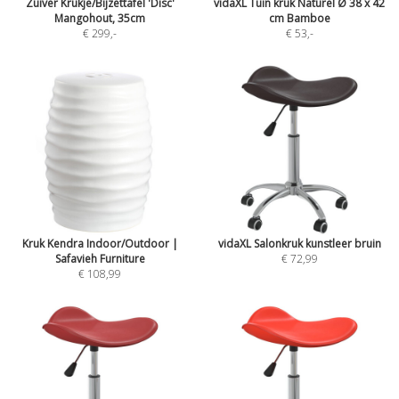
Zuiver Krukje/Bijzettafel 'Disc'
vidaXL Tuin kruk Naturel Ø 38 x 42
Mangohout, 35cm
cm Bamboe
€ 299
,-
€ 53
,-
Kruk Kendra Indoor/Outdoor |
vidaXL Salonkruk kunstleer bruin
Safavieh Furniture
€ 72,99
€ 108,99