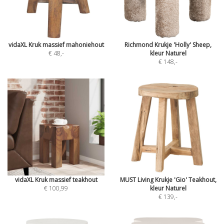
vidaXL Kruk massief mahoniehout
Richmond Krukje 'Holly' Sheep,
€ 48
,-
kleur Naturel
€ 148
,-
vidaXL Kruk massief teakhout
MUST Living Krukje 'Gio' Teakhout,
€ 100,99
kleur Naturel
€ 139
,-