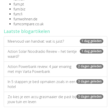
furn.pt
furn.biz
furn.fi
furnwohnen.de
furncompare.co.uk
Laatste blogartikelen
Meervoud van handvat: wat is juist?
1 dag geleden
Action Solar Noodradio Review – het tientje
1 dag geleden
waard?
Action Powerbank review: 4 jaar ervaring
2 dagen geleden
met mijn Varta Powerbank
In 5 stappen je bed opmaken zoals in een
3 dagen geleden
hotel
Zo kies je een accu grasmaaier die past bij
3 dagen geleden
jouw tuin en leven