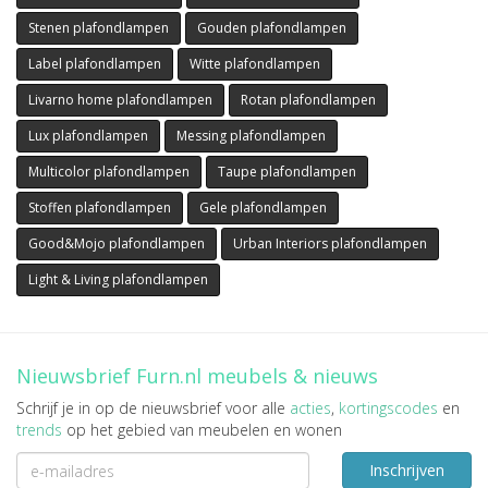
Stenen plafondlampen
Gouden plafondlampen
Label plafondlampen
Witte plafondlampen
Livarno home plafondlampen
Rotan plafondlampen
Lux plafondlampen
Messing plafondlampen
Multicolor plafondlampen
Taupe plafondlampen
Stoffen plafondlampen
Gele plafondlampen
Good&Mojo plafondlampen
Urban Interiors plafondlampen
Light & Living plafondlampen
Nieuwsbrief Furn.nl meubels & nieuws
Schrijf je in op de nieuwsbrief voor alle
acties
,
kortingscodes
en
trends
op het gebied van meubelen en wonen
Inschrijven