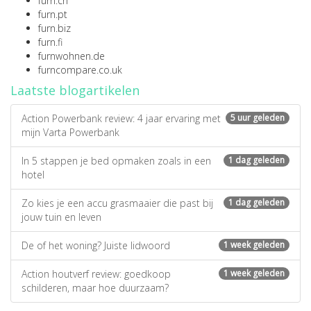
furn.ch
furn.pt
furn.biz
furn.fi
furnwohnen.de
furncompare.co.uk
Laatste blogartikelen
Action Powerbank review: 4 jaar ervaring met
5 uur geleden
mijn Varta Powerbank
In 5 stappen je bed opmaken zoals in een
1 dag geleden
hotel
Zo kies je een accu grasmaaier die past bij
1 dag geleden
jouw tuin en leven
De of het woning? Juiste lidwoord
1 week geleden
Action houtverf review: goedkoop
1 week geleden
schilderen, maar hoe duurzaam?