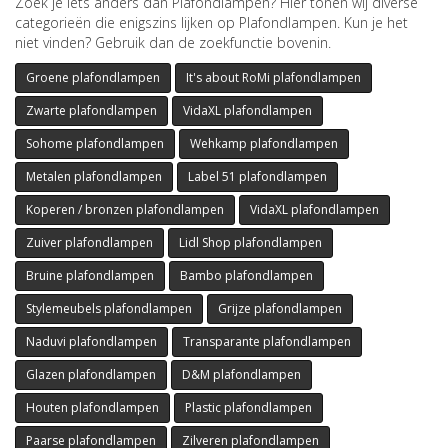
Zoek je iets anders dan Plafondlampen? Hier tonen wij diverse
categorieën die enigszins lijken op Plafondlampen. Kun je het
niet vinden? Gebruik dan de zoekfunctie bovenin.
Groene plafondlampen
It's about RoMi plafondlampen
Zwarte plafondlampen
VidaXL plafondlampen
Sohome plafondlampen
Wehkamp plafondlampen
Metalen plafondlampen
Label 51 plafondlampen
Koperen / bronzen plafondlampen
VidaXL plafondlampen
Zuiver plafondlampen
Lidl Shop plafondlampen
Bruine plafondlampen
Bambo plafondlampen
Stylemeubels plafondlampen
Grijze plafondlampen
Naduvi plafondlampen
Transparante plafondlampen
Glazen plafondlampen
D&M plafondlampen
Houten plafondlampen
Plastic plafondlampen
Paarse plafondlampen
Zilveren plafondlampen