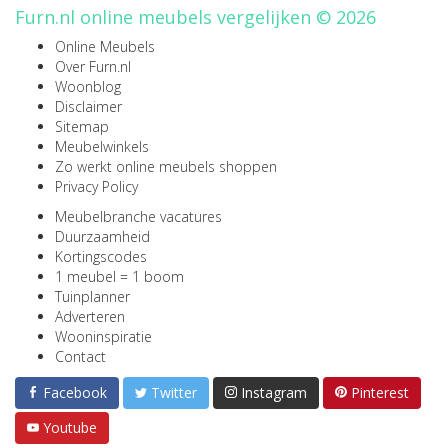
Furn.nl online meubels vergelijken © 2026
Online Meubels
Over Furn.nl
Woonblog
Disclaimer
Sitemap
Meubelwinkels
Zo werkt online meubels shoppen
Privacy Policy
Meubelbranche vacatures
Duurzaamheid
Kortingscodes
1 meubel = 1 boom
Tuinplanner
Adverteren
Wooninspiratie
Contact
Facebook
Twitter
Instagram
Pinterest
Youtube