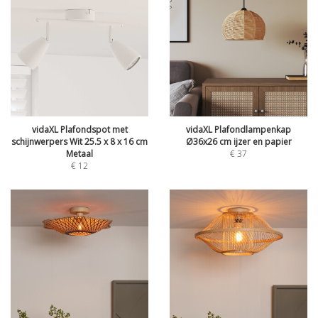
vidaXL Plafondspot met
vidaXL Plafondlampenkap
schijnwerpers Wit 25.5 x 8 x 16 cm
Ø36x26 cm ijzer en papier
Metaal
€
37
€
12