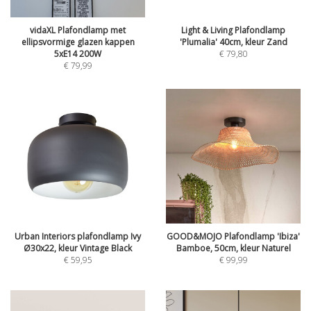
vidaXL Plafondlamp met
Light & Living Plafondlamp
ellipsvormige glazen kappen
'Plumalia' 40cm, kleur Zand
5xE14 200W
€
79,80
€
79,99
Urban Interiors plafondlamp Ivy
GOOD&MOJO Plafondlamp 'Ibiza'
Ø30x22, kleur Vintage Black
Bamboe, 50cm, kleur Naturel
€
59,95
€
99,99