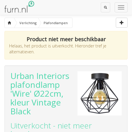
Toggle
Toggl
Search
Navig
Verlichting
Plafondlampen
Product niet meer beschikbaar
Helaas, het product is uitverkocht. Hieronder tref je
alternatieven.
Urban Interiors
plafondlamp
'Wire' Ø22cm,
kleur Vintage
Black
Uitverkocht - niet meer