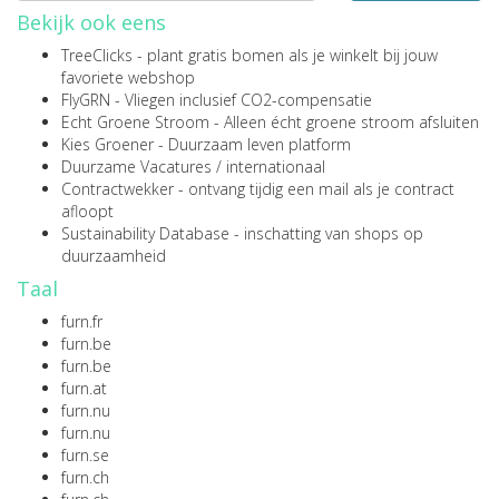
Bekijk ook eens
TreeClicks
- plant gratis bomen als je winkelt bij jouw
favoriete webshop
FlyGRN
- Vliegen inclusief CO2-compensatie
Echt Groene Stroom
- Alleen écht groene stroom afsluiten
Kies Groener
- Duurzaam leven platform
Duurzame Vacatures
/
internationaal
Contractwekker
- ontvang tijdig een mail als je contract
afloopt
Sustainability Database
- inschatting van shops op
duurzaamheid
Taal
furn.fr
furn.be
furn.be
furn.at
furn.nu
furn.nu
furn.se
furn.ch