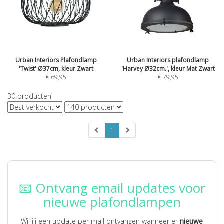
Urban Interiors Plafondlamp
Urban Interiors plafondlamp
'Twist' Ø37cm, kleur Zwart
'Harvey Ø32cm.', kleur Mat Zwart
€
69,95
€
79,95
30
producten
1
📧 Ontvang email updates voor
nieuwe plafondlampen
Wil jij een update per mail ontvangen wanneer er
nieuwe