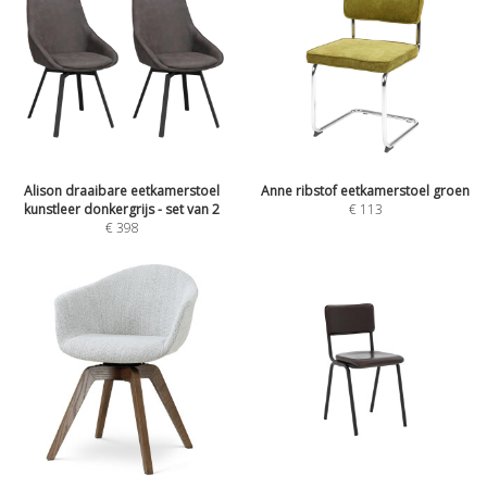
Alison draaibare eetkamerstoel
Anne ribstof eetkamerstoel groen
kunstleer donkergrijs - set van 2
€
113
€
398