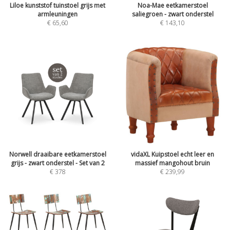
Liloe kunststof tuinstoel grijs met
Noa-Mae eetkamerstoel
armleuningen
saliegroen - zwart onderstel
€
65,60
€
143,10
Norwell draaibare eetkamerstoel
vidaXL Kuipstoel echt leer en
grijs - zwart onderstel - Set van 2
massief mangohout bruin
€
378
€
239,99