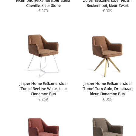
Richmond Eetkamerstoel 'Stella'
Zuiver Eetkamerstoel 'Ndsm'
Chenille, kleur Stone
Beukenhout, kleur Zwart
€ 373
€ 309
Jesper Home Eetkamerstoel
Jesper Home Eetkamerstoel
'Tome' Beehive White, kleur
'Tome' Turn Gold, Draaibaar,
Cinnamon Bun
kleur Cinnamon Bun
€ 269
€ 359