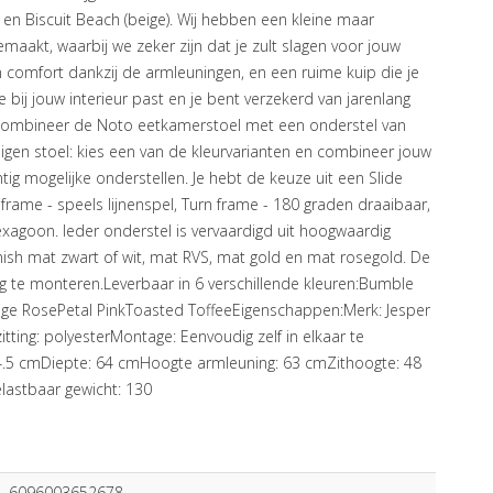
 en Biscuit Beach (beige). Wij hebben een kleine maar
maakt, waarbij we zeker zijn dat je zult slagen voor jouw
ijn comfort dankzij de armleuningen, en een ruime kuip die je
e bij jouw interieur past en je bent verzekerd van jarenlang
elCombineer de Noto eetkamerstoel met een onderstel van
eigen stoel: kies een van de kleurvarianten en combineer jouw
ntig mogelijke onderstellen. Je hebt de keuze uit een Slide
 frame - speels lijnenspel, Turn frame - 180 graden draaibaar,
exagoon. Ieder onderstel is vervaardigd uit hoogwaardig
finish mat zwart of wit, mat RVS, mat gold en mat rosegold. De
 te monteren.Leverbaar in 6 verschillende kleuren:Bumble
age RosePetal PinkToasted ToffeeEigenschappen:Merk: Jesper
tting: polyesterMontage: Eenvoudig zelf in elkaar te
.5 cmDiepte: 64 cmHoogte armleuning: 63 cmZithoogte: 48
astbaar gewicht: 130
6096003652678