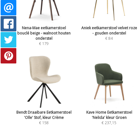
Nena-Mae eetkamerstoel
Aniek eetkamerstoel velvet roze
bouclé beige - walnoot houten
- gouden onderstel
onderstel
€ 84
€ 179
Bendt Draaibare Eetkamerstoel
Kave Home Eetkamerstoel
'Olle' Stof, kleur Crème
'Nelida' kleur Groen
€ 158
€ 237,15