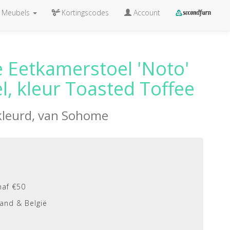
Meubels
Kortingscodes
Account
 Eetkamerstoel 'Noto'
l, kleur Toasted Toffee
kleurd, van
Sohome
naf €50
and & België