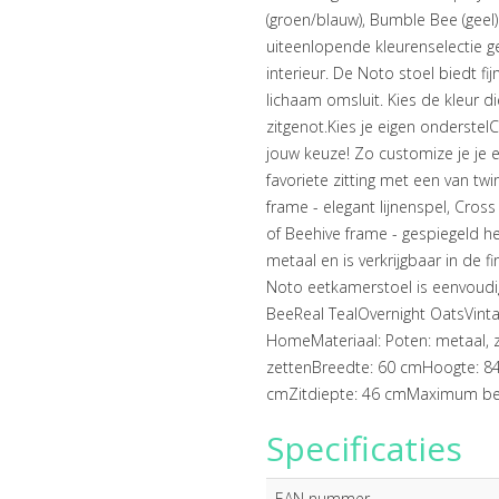
(groen/blauw), Bumble Bee (geel)
uiteenlopende kleurenselectie ge
interieur. De Noto stoel biedt f
lichaam omsluit. Kies de kleur di
zitgenot.Kies je eigen onderst
jouw keuze! Zo customize je je 
favoriete zitting met een van twi
frame - elegant lijnenspel, Cross
of Beehive frame - gespiegeld h
metaal en is verkrijgbaar in de 
Noto eetkamerstoel is eenvoudig
BeeReal TealOvernight OatsVint
HomeMateriaal: Poten: metaal, zi
zettenBreedte: 60 cmHoogte: 84
cmZitdiepte: 46 cmMaximum bel
Specificaties
EAN nummer