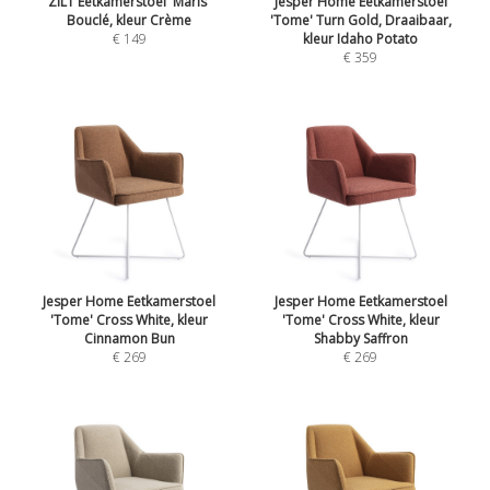
ZILT Eetkamerstoel 'Maris'
Jesper Home Eetkamerstoel
Bouclé, kleur Crème
'Tome' Turn Gold, Draaibaar,
€ 149
kleur Idaho Potato
€ 359
Jesper Home Eetkamerstoel
Jesper Home Eetkamerstoel
'Tome' Cross White, kleur
'Tome' Cross White, kleur
Cinnamon Bun
Shabby Saffron
€ 269
€ 269