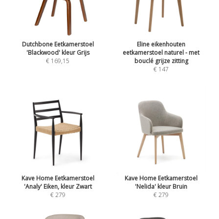
Dutchbone Eetkamerstoel
Eline eikenhouten
'Blackwood' kleur Grijs
eetkamerstoel naturel - met
€ 169,15
bouclé grijze zitting
€ 147
Kave Home Eetkamerstoel
Kave Home Eetkamerstoel
'Analy' Eiken, kleur Zwart
'Nelida' kleur Bruin
€ 279
€ 279