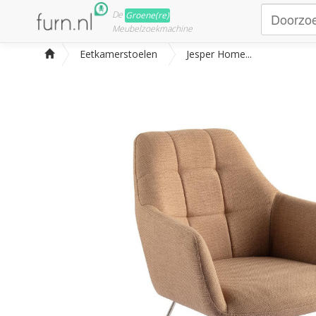
De
Groene(re)
Meubelzoekmachine
Eetkamerstoelen
Jesper Home...