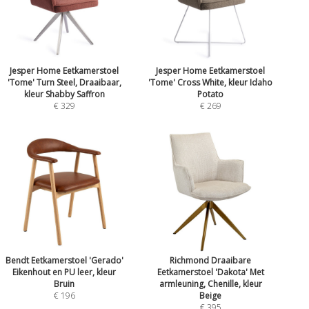
Jesper Home Eetkamerstoel
Jesper Home Eetkamerstoel
'Tome' Turn Steel, Draaibaar,
'Tome' Cross White, kleur Idaho
kleur Shabby Saffron
Potato
€ 329
€ 269
Bendt Eetkamerstoel 'Gerado'
Richmond Draaibare
Eikenhout en PU leer, kleur
Eetkamerstoel 'Dakota' Met
Bruin
armleuning, Chenille, kleur
€ 196
Beige
€ 395