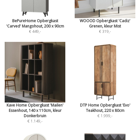
BePureHome Opbergkast
WOOOD Opbergkast 'Cadiz'
'Carved' Mangohout, 200 x 90cm
Grenen, kleur Mist
€ 449
,-
€ 319
,-
Kave Home Opbergkast 'Mailen'
DTP Home Opbergkast 'Evo'
Essenhout, 140 x 110cm, kleur
Teakhout, 220 x 80cm
Donkerbruin
€ 1.999
,-
€ 1.149
,-