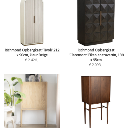
Richmond Opbergkast 'Tivoli' 212
Richmond Opbergkast
x 90cm, kleur Beige
'Claremont' Eiken en travertin, 139
€ 2.426
,-
x 95cm
€ 2.093
,-