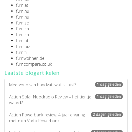
furn.at
furn.nu
furn.nu
furn.se
furn.ch
furn.ch
furn.pt
furn.biz
furn.fi
furnwohnen.de
furncompare.co.uk
Laatste blogartikelen
Meervoud van handvat: wat is juist?
1 dag geleden
Action Solar Noodradio Review – het tientje
1 dag geleden
waard?
Action Powerbank review: 4 jaar ervaring
2 dagen geleden
met mijn Varta Powerbank