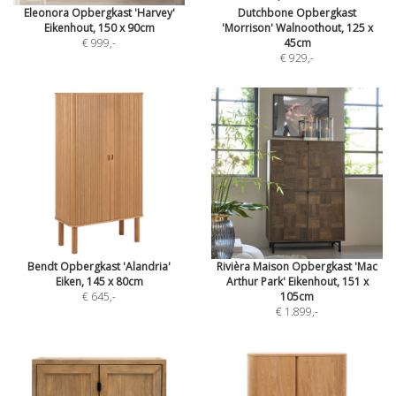
Eleonora Opbergkast 'Harvey'
Dutchbone Opbergkast
Eikenhout, 150 x 90cm
'Morrison' Walnoothout, 125 x
€ 999
,-
45cm
€ 929
,-
Bendt Opbergkast 'Alandria'
Rivièra Maison Opbergkast 'Mac
Eiken, 145 x 80cm
Arthur Park' Eikenhout, 151 x
€ 645
,-
105cm
€ 1.899
,-