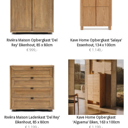
Rivièra Maison Opbergkast 'Del
Kave Home Opbergkast 'Salaya'
Rey' Eikenhout, 85 x 80cm
Essenhout, 134 x 100cm
€ 999
,-
€ 1.149
,-
Rivièra Maison Ladenkast 'Del Rey'
Kave Home Opbergkast
Eikenhout, 85 x 80cm
'Alguema' Eiken, 163 x 100cm
€ 1.199
,-
€ 1.199
,-