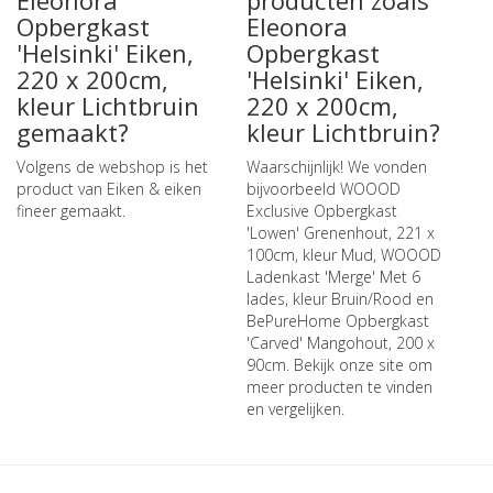
Eleonora
producten zoals
Opbergkast
Eleonora
'Helsinki' Eiken,
Opbergkast
220 x 200cm,
'Helsinki' Eiken,
kleur Lichtbruin
220 x 200cm,
gemaakt?
kleur Lichtbruin?
Volgens de webshop is het
Waarschijnlijk! We vonden
product van Eiken & eiken
bijvoorbeeld
WOOOD
fineer gemaakt.
Exclusive Opbergkast
'Lowen' Grenenhout, 221 x
100cm, kleur Mud
,
WOOOD
Ladenkast 'Merge' Met 6
lades, kleur Bruin/Rood
en
BePureHome Opbergkast
'Carved' Mangohout, 200 x
90cm
. Bekijk onze site om
meer producten te vinden
en vergelijken.