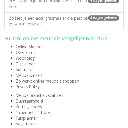
In 5 stappen je bed opmaken zoals in een
4 dagen geleden
hotel
Zo kies je een accu grasmaaier die past bij
4 dagen geleden
jouw tuin en leven
Furn.nl online meubels vergelijken © 2026
Online Meubels
Over Furn.nl
Woonblog
Disclaimer
Sitemap
Meubelwinkels
Zo werkt online meubels shoppen
Privacy Policy
Meubelbranche vacatures
Duurzaamheid
Kortingscodes
1 meubel = 1 boom
Tuinplanner
Adverteren