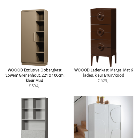
WOOOD Exclusive Opbergkast
WOOOD Ladenkast 'Merge' Met 6
'Lowen' Grenenhout, 221 x 100cm,
lades, kleur Bruin/Rood
kleur Mud
€ 529
,-
€ 594
,-