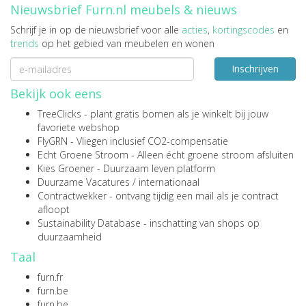
Nieuwsbrief Furn.nl meubels & nieuws
Schrijf je in op de nieuwsbrief voor alle
acties
,
kortingscodes
en
trends
op het gebied van meubelen en wonen
Inschrijven
Bekijk ook eens
TreeClicks
- plant gratis bomen als je winkelt bij jouw
favoriete webshop
FlyGRN
- Vliegen inclusief CO2-compensatie
Echt Groene Stroom
- Alleen écht groene stroom afsluiten
Kies Groener
- Duurzaam leven platform
Duurzame Vacatures
/
internationaal
Contractwekker
- ontvang tijdig een mail als je contract
afloopt
Sustainability Database
- inschatting van shops op
duurzaamheid
Taal
furn.fr
furn.be
furn.be