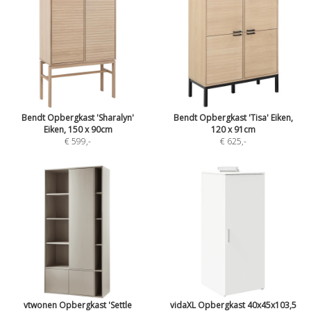
Bendt Opbergkast 'Sharalyn'
Bendt Opbergkast 'Tisa' Eiken,
Eiken, 150 x 90cm
120 x 91cm
€ 599
,-
€ 625
,-
vtwonen Opbergkast 'Settle
vidaXL Opbergkast 40x45x103,5