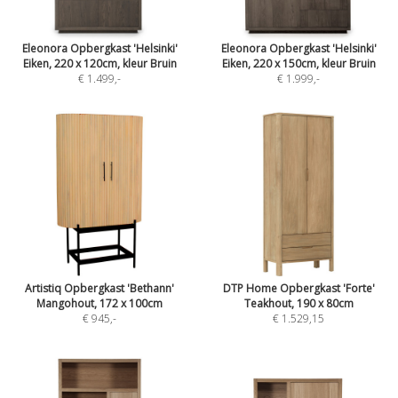
Eleonora Opbergkast 'Helsinki'
Eleonora Opbergkast 'Helsinki'
Eiken, 220 x 120cm, kleur Bruin
Eiken, 220 x 150cm, kleur Bruin
€ 1.499
,-
€ 1.999
,-
Artistiq Opbergkast 'Bethann'
DTP Home Opbergkast 'Forte'
Mangohout, 172 x 100cm
Teakhout, 190 x 80cm
€ 945
,-
€ 1.529,15