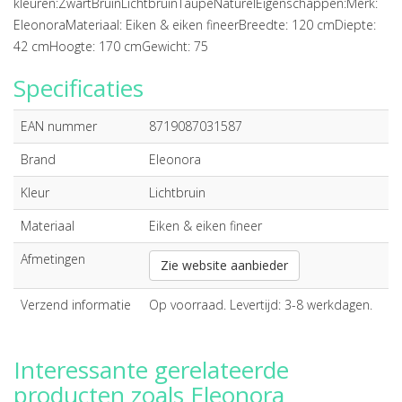
kleuren:ZwartBruinLichtbruinTaupeNaturelEigenschappen:Merk:
EleonoraMateriaal: Eiken & eiken fineerBreedte: 120 cmDiepte:
42 cmHoogte: 170 cmGewicht: 75
Specificaties
EAN nummer
8719087031587
Brand
Eleonora
Kleur
Lichtbruin
Materiaal
Eiken & eiken fineer
Afmetingen
Zie website aanbieder
Verzend informatie
Op voorraad. Levertijd: 3-8 werkdagen.
Interessante gerelateerde
producten zoals Eleonora