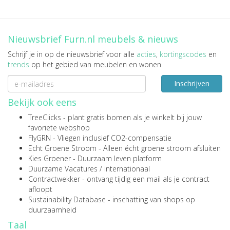
Nieuwsbrief Furn.nl meubels & nieuws
Schrijf je in op de nieuwsbrief voor alle
acties
,
kortingscodes
en
trends
op het gebied van meubelen en wonen
Inschrijven
Bekijk ook eens
TreeClicks
- plant gratis bomen als je winkelt bij jouw
favoriete webshop
FlyGRN
- Vliegen inclusief CO2-compensatie
Echt Groene Stroom
- Alleen écht groene stroom afsluiten
Kies Groener
- Duurzaam leven platform
Duurzame Vacatures
/
internationaal
Contractwekker
- ontvang tijdig een mail als je contract
afloopt
Sustainability Database
- inschatting van shops op
duurzaamheid
Taal