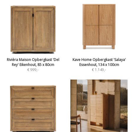
Rivièra Maison Opbergkast 'Del
Kave Home Opbergkast 'Salaya'
Rey' Eikenhout, 85 x 80cm
Essenhout, 134 x 100cm
€ 999
,-
€ 1.149
,-