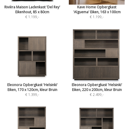
Rivièra Maison Ladenkast 'Del Rey'
Kave Home Opbergkast
Eikenhout, 85 x 80cm
'Alguema' Eiken, 163 x 100cm
€ 1.199
,-
€ 1.199
,-
Eleonora Opbergkast 'Helsinki'
Eleonora Opbergkast 'Helsinki'
Eiken, 170 x 120cm, kleur Bruin
Eiken, 220 x 200cm, kleur Bruin
€ 1.399
,-
€ 2.499
,-