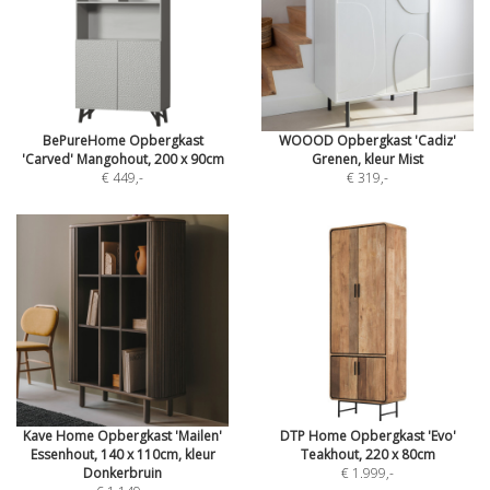
BePureHome Opbergkast
WOOOD Opbergkast 'Cadiz'
'Carved' Mangohout, 200 x 90cm
Grenen, kleur Mist
€ 449
,-
€ 319
,-
Kave Home Opbergkast 'Mailen'
DTP Home Opbergkast 'Evo'
Essenhout, 140 x 110cm, kleur
Teakhout, 220 x 80cm
Donkerbruin
€ 1.999
,-