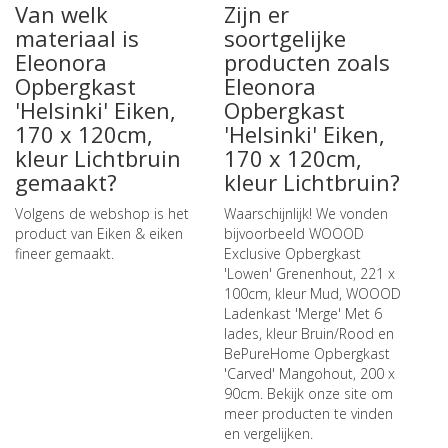
Van welk
Zijn er
materiaal is
soortgelijke
Eleonora
producten zoals
Opbergkast
Eleonora
'Helsinki' Eiken,
Opbergkast
170 x 120cm,
'Helsinki' Eiken,
kleur Lichtbruin
170 x 120cm,
gemaakt?
kleur Lichtbruin?
Volgens de webshop is het
Waarschijnlijk! We vonden
product van Eiken & eiken
bijvoorbeeld
WOOOD
fineer gemaakt.
Exclusive Opbergkast
'Lowen' Grenenhout, 221 x
100cm, kleur Mud
,
WOOOD
Ladenkast 'Merge' Met 6
lades, kleur Bruin/Rood
en
BePureHome Opbergkast
'Carved' Mangohout, 200 x
90cm
. Bekijk onze site om
meer producten te vinden
en vergelijken.