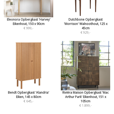
Eleonora Opbergkast 'Harvey'
Dutchbone Opbergkast
Eikenhout, 150 x 90cm
'Morrison' Walnoothout, 125 x
€ 999
,-
45cm
€ 929
,-
Bendt Opbergkast 'Alandria'
Rivièra Maison Opbergkast 'Mac
Eiken, 145 x 80cm
Arthur Park' Eikenhout, 151 x
€ 645
,-
105cm
€ 1.899
,-