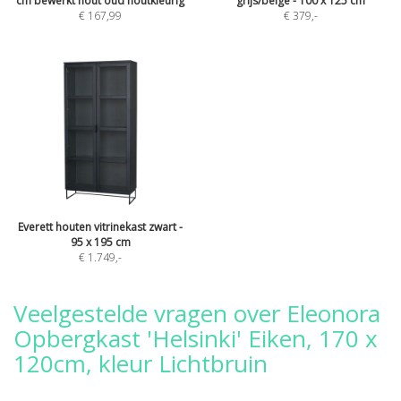
cm bewerkt hout oud houtkleurig
grijs/beige - 100 x 125 cm
€ 167,99
€ 379
,-
Everett houten vitrinekast zwart -
95 x 195 cm
€ 1.749
,-
Veelgestelde vragen over Eleonora
Opbergkast 'Helsinki' Eiken, 170 x
120cm, kleur Lichtbruin