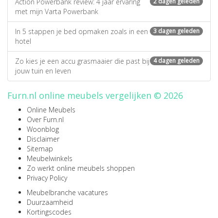
Action Powerbank review: 4 jaar ervaring
2 dagen geleden
met mijn Varta Powerbank
In 5 stappen je bed opmaken zoals in een
3 dagen geleden
hotel
Zo kies je een accu grasmaaier die past bij
4 dagen geleden
jouw tuin en leven
Furn.nl online meubels vergelijken © 2026
Online Meubels
Over Furn.nl
Woonblog
Disclaimer
Sitemap
Meubelwinkels
Zo werkt online meubels shoppen
Privacy Policy
Meubelbranche vacatures
Duurzaamheid
Kortingscodes