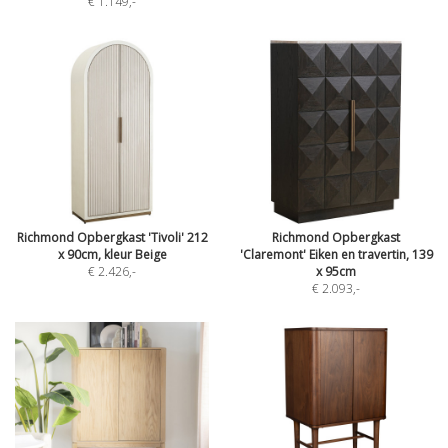
€ 1.149
,-
Richmond Opbergkast 'Tivoli' 212
Richmond Opbergkast
x 90cm, kleur Beige
'Claremont' Eiken en travertin, 139
€ 2.426
,-
x 95cm
€ 2.093
,-