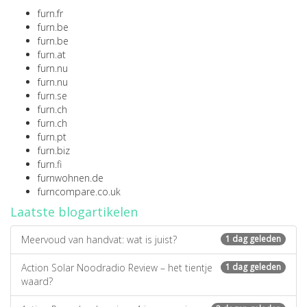
furn.fr
furn.be
furn.be
furn.at
furn.nu
furn.nu
furn.se
furn.ch
furn.ch
furn.pt
furn.biz
furn.fi
furnwohnen.de
furncompare.co.uk
Laatste blogartikelen
Meervoud van handvat: wat is juist?
1 dag geleden
Action Solar Noodradio Review – het tientje
1 dag geleden
waard?