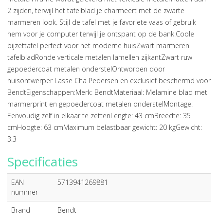
2 zijden, terwijl het tafelblad je charmeert met de zwarte
marmeren look. Stijl de tafel met je favoriete vaas of gebruik
hem voor je computer terwijl je ontspant op de bank.Coole
bijzettafel perfect voor het moderne huisZwart marmeren
tafelbladRonde verticale metalen lamellen zijkantZwart ruw
gepoedercoat metalen onderstelOntworpen door
huisontwerper Lasse Cha Pedersen en exclusief beschermd voor
BendtEigenschappen:Merk: BendtMateriaal: Melamine blad met
marmerprint en gepoedercoat metalen onderstelMontage:
Eenvoudig zelf in elkaar te zettenLengte: 43 cmBreedte: 35
cmHoogte: 63 cmMaximum belastbaar gewicht: 20 kgGewicht:
3.3
Specificaties
EAN
5713941269881
nummer
Brand
Bendt