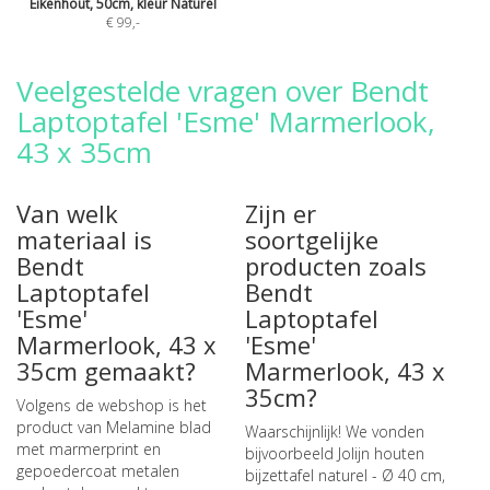
Eikenhout, 50cm, kleur Naturel
€ 99
,-
Veelgestelde vragen over Bendt
Laptoptafel 'Esme' Marmerlook,
43 x 35cm
Van welk
Zijn er
materiaal is
soortgelijke
Bendt
producten zoals
Laptoptafel
Bendt
'Esme'
Laptoptafel
Marmerlook, 43 x
'Esme'
35cm gemaakt?
Marmerlook, 43 x
35cm?
Volgens de webshop is het
product van Melamine blad
Waarschijnlijk! We vonden
met marmerprint en
bijvoorbeeld
Jolijn houten
gepoedercoat metalen
bijzettafel naturel - Ø 40 cm
,