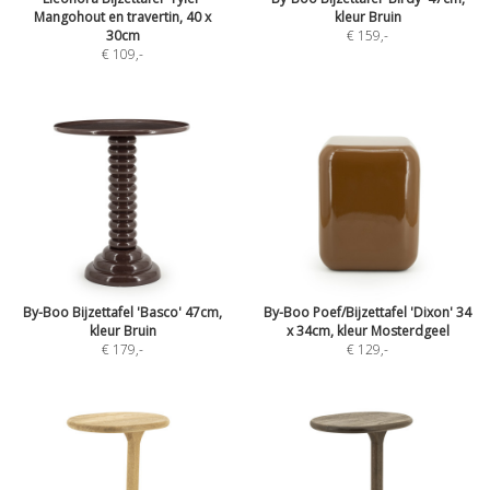
Mangohout en travertin, 40 x
kleur Bruin
30cm
€ 159
,-
€ 109
,-
By-Boo Bijzettafel 'Basco' 47cm,
By-Boo Poef/Bijzettafel 'Dixon' 34
kleur Bruin
x 34cm, kleur Mosterdgeel
€ 179
,-
€ 129
,-