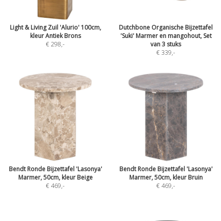
Light & Living Zuil 'Alurio' 100cm,
Dutchbone Organische Bijzettafel
kleur Antiek Brons
'Suki' Marmer en mangohout, Set
€ 298
,-
van 3 stuks
€ 339
,-
Bendt Ronde Bijzettafel 'Lasonya'
Bendt Ronde Bijzettafel 'Lasonya'
Marmer, 50cm, kleur Beige
Marmer, 50cm, kleur Bruin
€ 469
,-
€ 469
,-