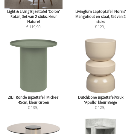
Light & Living Bijzettafel 'Colon'
Livingfurn Laptoptafel 'Norris'
Rotan, Set van 2 stuks, kleur
Mangohout en staal, Set van 2
Naturel
stuks
€ 119,90
€ 129
,-
ZILT Ronde Bijzettafel 'Michee'
Dutchbone Bijzettafel/Kruk
45cm, kleur Groen
'Apollo' kleur Beige
€ 139
,-
€ 129
,-