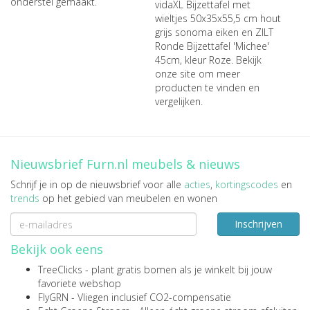
onderstel gemaakt.
vidaXL Bijzettafel met
wieltjes 50x35x55,5 cm hout
grijs sonoma eiken
en
ZILT
Ronde Bijzettafel 'Michee'
45cm, kleur Roze
. Bekijk
onze site om meer
producten te vinden en
vergelijken.
Nieuwsbrief Furn.nl meubels & nieuws
Schrijf je in op de nieuwsbrief voor alle
acties
,
kortingscodes
en
trends
op het gebied van meubelen en wonen
Inschrijven
Bekijk ook eens
TreeClicks
- plant gratis bomen als je winkelt bij jouw
favoriete webshop
FlyGRN
- Vliegen inclusief CO2-compensatie