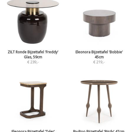
ZILT Ronde Bijzettafel 'Freddy'
Eleonora Bijzettafel 'Bobbie'
Glas, 59cm
45cm
€ 239
,-
€ 219
,-
Eleonora Bijzettafel 'Tyler'
By-Boo Bijzettafel 'Birdy' 47cm,