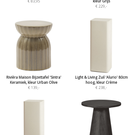
€ 83,95
kleur Grijs
€ 229
,-
Rivièra Maison Bijzettafel 'Sintra'
Light & Living Zuil 'Alurio' 80cm
Keramiek, kleur Urban Olive
hoog, kleur Crème
€ 139
,-
€ 238
,-