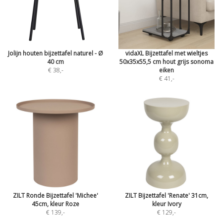
Jolijn houten bijzettafel naturel - Ø
vidaXL Bijzettafel met wieltjes
40 cm
50x35x55,5 cm hout grijs sonoma
€ 38
,-
eiken
€ 41
,-
ZILT Ronde Bijzettafel 'Michee'
ZILT Bijzettafel 'Renate' 31cm,
45cm, kleur Roze
kleur Ivory
€ 139
,-
€ 129
,-