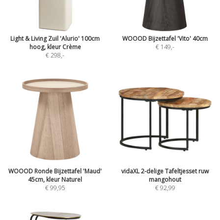
Light & Living Zuil 'Alurio' 100cm
WOOOD Bijzettafel 'Vito' 40cm
hoog, kleur Crème
€ 149
,-
€ 298
,-
WOOOD Ronde Bijzettafel 'Maud'
vidaXL 2-delige Tafeltjesset ruw
45cm, kleur Naturel
mangohout
€ 99,95
€ 92,99