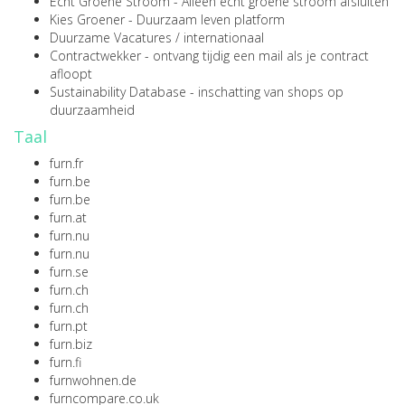
Echt Groene Stroom
- Alleen écht groene stroom afsluiten
Kies Groener
- Duurzaam leven platform
Duurzame Vacatures
/
internationaal
Contractwekker
- ontvang tijdig een mail als je contract
afloopt
Sustainability Database
- inschatting van shops op
duurzaamheid
Taal
furn.fr
furn.be
furn.be
furn.at
furn.nu
furn.nu
furn.se
furn.ch
furn.ch
furn.pt
furn.biz
furn.fi
furnwohnen.de
furncompare.co.uk