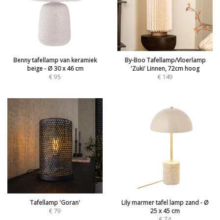
Benny tafellamp van keramiek
By-Boo Tafellamp/Vloerlamp
beige - Ø 30 x 46 cm
'Zuki' Linnen, 72cm hoog
€
95
€
149
Tafellamp 'Goran'
Lily marmer tafel lamp zand - Ø
€
79
25 x 45 cm
€
74