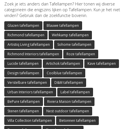
Zoek je iets anders dan Tafellampen? Hier tonen wij diverse
categorieën die enigszins lijken op Tafellampen. Kun je het niet
vinden? Gebruik dan de zoekfunctie bovenin.
Glazen tafellampen
Blauwe tafellampen
Richmond tafellampen
Wehkamp tafellampen
Artistiq Living tafellampen
Sohome tafellampen
Richmond Interiors tafellampen
Roze tafellampen
Lucide tafellampen
Artichok tafellampen
Kave tafellampen
Design tafellampen
Coolblue tafellampen
Verstelbare tafellampen
D&M tafellampen
Urban Interiors tafellampen
Label tafellampen
BePure tafellampen
Riviera Maison tafellampen
Stenen tafellampen
Nest outdoor tafellampen
Villa Collection tafellampen
Betonnen tafellampen