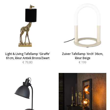
Light & Living Tafellamp 'Giraffe'
Zuiver Tafellamp 'Arch' 36cm,
61cm, kleur Antiek Brons/Zwart
kleur Beige
€
79,80
€
199