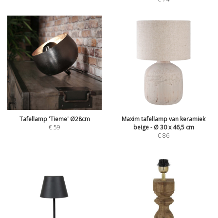
Tafellamp 'Tieme' Ø28cm
Maxim tafellamp van keramiek
€
59
beige - Ø 30 x 46,5 cm
€
86