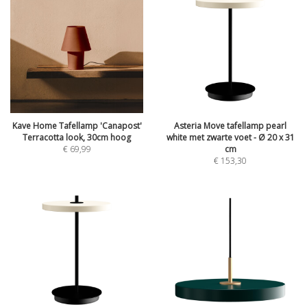
Kave Home Tafellamp 'Canapost'
Asteria Move tafellamp pearl
Terracotta look, 30cm hoog
white met zwarte voet - Ø 20 x 31
€
69,99
cm
€
153,30