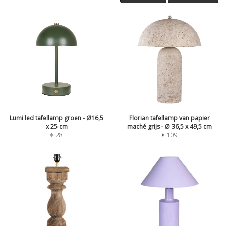
Lumi led tafellamp groen - Ø16,5
Florian tafellamp van papier
x 25 cm
maché grijs - Ø 36,5 x 49,5 cm
€
28
€
109