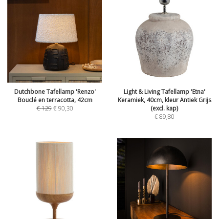
Dutchbone Tafellamp 'Renzo'
Light & Living Tafellamp 'Etna'
Bouclé en terracotta, 42cm
Keramiek, 40cm, kleur Antiek Grijs
€
129
€
90,30
(excl. kap)
€
89,80