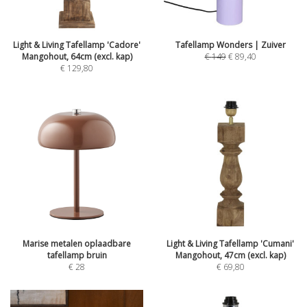
Light & Living Tafellamp 'Cadore'
Tafellamp Wonders | Zuiver
Mangohout, 64cm (excl. kap)
€
149
€
89,40
€
129,80
Marise metalen oplaadbare
Light & Living Tafellamp 'Cumani'
tafellamp bruin
Mangohout, 47cm (excl. kap)
€
28
€
69,80