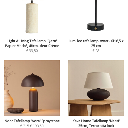
Light & Living Tafellamp 'Qazu'
Lumi led tafellamp zwart - Ø16,5 x
Papier Maché, 48cm, kleur Crème
25 cm
€
99,80
€
28
Nohr Tafellamp 'Adra' Spraystone
Kave Home Tafellamp 'Nessi'
€
215
€
193,50
35cm, Terracotta look