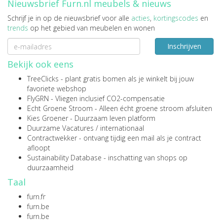
Nieuwsbrief Furn.nl meubels & nieuws
Schrijf je in op de nieuwsbrief voor alle
acties
,
kortingscodes
en
trends
op het gebied van meubelen en wonen
Inschrijven
Bekijk ook eens
TreeClicks
- plant gratis bomen als je winkelt bij jouw
favoriete webshop
FlyGRN
- Vliegen inclusief CO2-compensatie
Echt Groene Stroom
- Alleen écht groene stroom afsluiten
Kies Groener
- Duurzaam leven platform
Duurzame Vacatures
/
internationaal
Contractwekker
- ontvang tijdig een mail als je contract
afloopt
Sustainability Database
- inschatting van shops op
duurzaamheid
Taal
furn.fr
furn.be
furn.be