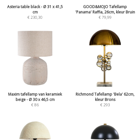
Asteria table black - Ø 31 x 41,5
GOOD&MOJO Tafellamp
cm
'Panama' Raffia, 26cm, kleur Bruin
€
230,30
€
79,99
Maxim tafellamp van keramiek
Richmond Tafellamp 'Bela' 62cm,
beige - Ø 30 x 46,5 cm
kleur Brons
€
86
€
293