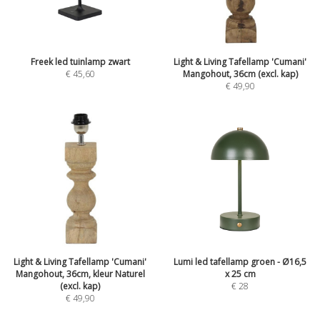
Freek led tuinlamp zwart
Light & Living Tafellamp 'Cumani'
€
45,60
Mangohout, 36cm (excl. kap)
€
49,90
Light & Living Tafellamp 'Cumani'
Lumi led tafellamp groen - Ø16,5
Mangohout, 36cm, kleur Naturel
x 25 cm
(excl. kap)
€
28
€
49,90