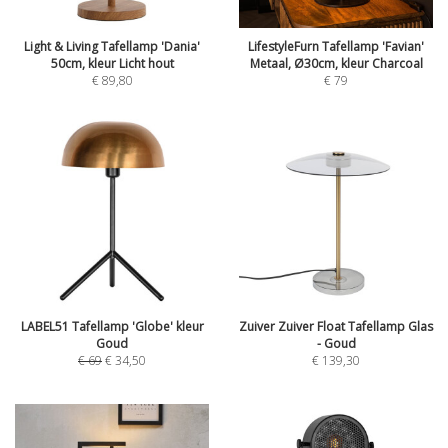
Light & Living Tafellamp 'Dania'
LifestyleFurn Tafellamp 'Favian'
50cm, kleur Licht hout
Metaal, Ø30cm, kleur Charcoal
€
89,80
€
79
LABEL51 Tafellamp 'Globe' kleur
Zuiver Zuiver Float Tafellamp Glas
Goud
- Goud
€
69
€
34,50
€
139,30