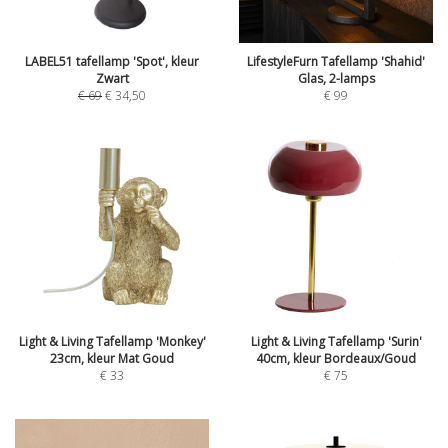
LABEL51 tafellamp 'Spot', kleur
LifestyleFurn Tafellamp 'Shahid'
Zwart
Glas, 2-lamps
€
69
€
34,50
€
99
Light & Living Tafellamp 'Monkey'
Light & Living Tafellamp 'Surin'
23cm, kleur Mat Goud
40cm, kleur Bordeaux/Goud
€
33
€
75