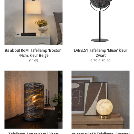
its about RoMi Tafellamp 'Boston'
LABEL51 Tafellamp 'Muse' kleur
44cm, kleur Beige
Zwart
€
169
€
79
€
39,50