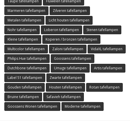
Taupe tafellampen
Fluwelen tafellampen
Marmeren tafellampen
Zilveren tafellampen
Metalen tafellampen
Licht houten tafellampen
Nohr tafellampen
Loberon tafellampen
Stenen tafellampen
Kleine tafellampen
Koperen / bronzen tafellampen
Multicolor tafellampen
Zaloni tafellampen
VidaXL tafellampen
Philips Hue tafellampen
Goossens tafellampen
Dutchbone tafellampen
Umage tafellampen
Artis tafellampen
Label 51 tafellampen
Zwarte tafellampen
Gouden tafellampen
Houten tafellampen
Rotan tafellampen
Bruine tafellampen
Safavieh tafellampen
Goossens Wonen tafellampen
Moderne tafellampen