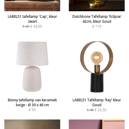
LABEL51 tafellamp 'Cap', kleur
Dutchbone Tafellamp 'Eclipse'
zwart
42cm, kleur Goud
€
69
€
34,50
€
119
Benny tafellamp van keramiek
LABEL51 Tafellamp 'Ray' kleur
beige - Ø 30 x 46 cm
Goud
€
95
€
45
€
22,50