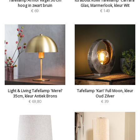
Tafellamp Armor Kegel 30 cm
its about RoMi Tafellamp 'Carrara'
hoog in zwart bruin
Glas, Marmerlook, kleur Wit
€
69
€
149
Light & Living Tafellamp 'Merel'
Tafellamp 'Kari' Full Moon, kleur
35cm, kleur Antiek Brons
Oud Zilver
€
69,80
€
39