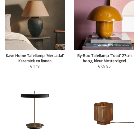
Kave Home Tafellamp 'Mercadal'
By-Boo Tafellamp 'Toad' 27cm
Keramiek en linnen
hoog, kleur Mosterdgeel
€
149
€
69,95