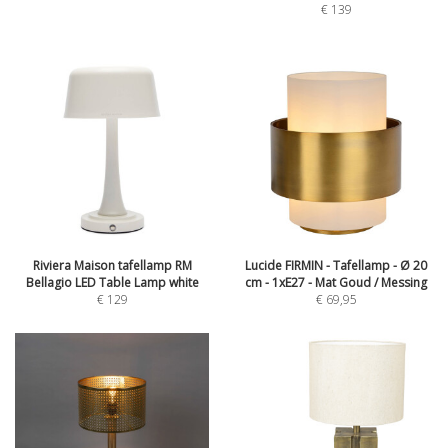
€
139
Riviera Maison tafellamp RM
Lucide FIRMIN - Tafellamp - Ø 20
Bellagio LED Table Lamp white
cm - 1xE27 - Mat Goud / Messing
€
129
€
69,95