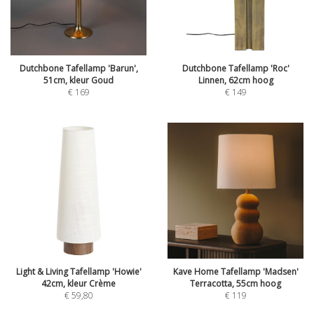
Dutchbone Tafellamp 'Barun',
Dutchbone Tafellamp 'Roc'
51cm, kleur Goud
Linnen, 62cm hoog
€
169
€
149
Light & Living Tafellamp 'Howie'
Kave Home Tafellamp 'Madsen'
42cm, kleur Crème
Terracotta, 55cm hoog
€
59,80
€
119