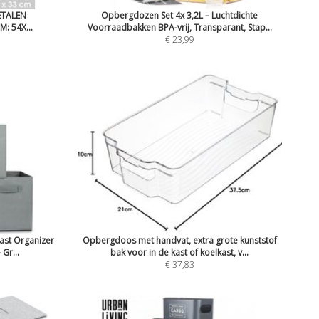
ETALEN
Opbergdozen Set 4x 3,2L – Luchtdichte
: 54X...
Voorraadbakken BPA-vrij, Transparant, Stap...
€ 23,99
ast Organizer
Opbergdoos met handvat, extra grote kunststof
 Gr...
bak voor in de kast of koelkast, v...
€ 37,83