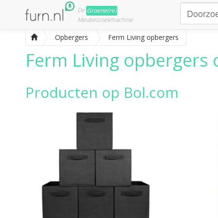
De
Groene(re)
Meubelzoekmachine
Opbergers
Ferm Living opbergers
Ferm Living opbergers
o
Producten op Bol.com