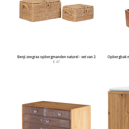
Benji zeegras opbergmanden naturel - set van 2
Opbergbak me
€
47