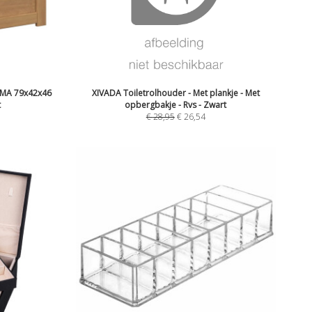
AMA 79x42x46
XIVADA Toiletrolhouder - Met plankje - Met
t
opbergbakje - Rvs - Zwart
€
28,95
€
26,54