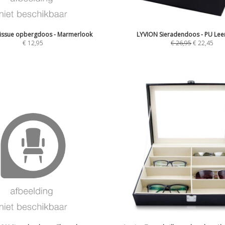
issue opbergdoos - Marmerlook
LYVION Sieradendoos - PU Leer
€
12,95
€
26,95
€
22,45