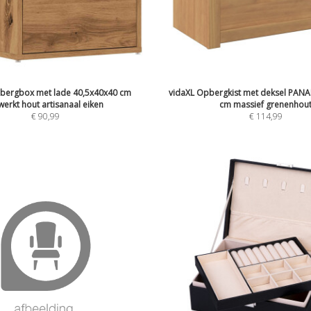
bergbox met lade 40,5x40x40 cm
vidaXL Opbergkist met deksel PAN
erkt hout artisanaal eiken
cm massief grenenhou
€
90,99
€
114,99