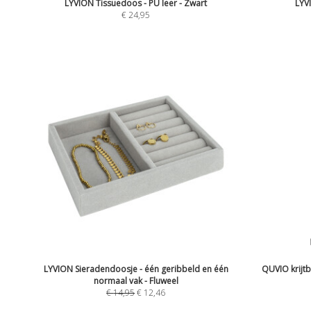
LYVION Tissuedoos - PU leer - Zwart
LYV
€
24,95
LYVION Sieradendoosje - één geribbeld en één
QUVIO krijt
normaal vak - Fluweel
€
14,95
€
12,46