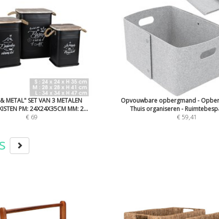
 & METAL" SET VAN 3 METALEN
Opvouwbare opbergmand - Opbergb
ISTEN PM: 24X24X35CM MM: 2...
Thuis organiseren - Ruimtebespa
€ 69
€ 59,41
rs