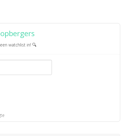
 opbergers
 een watchlist in! 🔍
gte