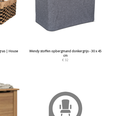
gras | House
Wendy stoffen opbergmand donkergrijs - 30 x 45
cm
€
32