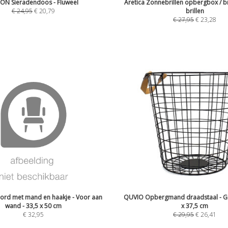
ION Sieradendoos - Fluweel
Aretica Zonnebrillen opbergbox / br
€
24,95
€
20,79
brillen
€
27,95
€
23,28
bord met mand en haakje - Voor aan
QUVIO Opbergmand draadstaal - Gro
wand - 33,5 x 50 cm
x 37,5 cm
€
32,95
€
29,95
€
26,41