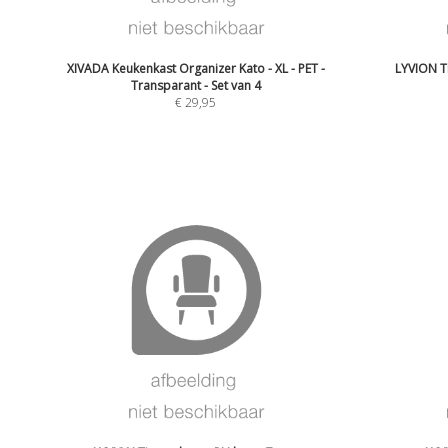
XIVADA Keukenkast Organizer Kato - XL - PET -
LYVION T
Transparant - Set van 4
€
29,95