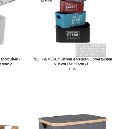
ox vilten -
"LOFT & METAL" Set van 4 Metalen Opbergkisten
rend o...
S:H9cm / M:H11cm / L...
€ 35