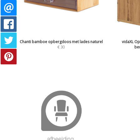
Chanti bamboe opbergdoos met lades naturel
vidaXL Op
€
30
bew