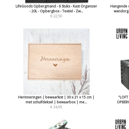
LifeGoods Opbergmand - 6 Stuks - Kast Organizer
Hangende o
- 20L - Opbergbox - Textiel - Zw...
wandorga
€ 22,50
Herinneringen | bewaarkist | 30 x 21 x 15 cm |
"LOFT
met schuifdeksel | bewaarbox | me...
OPBERG
€ 34,95