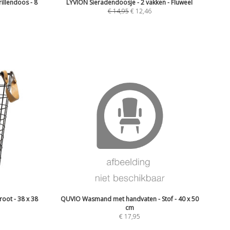
illendoos - 8
LYVION Sieradendoosje - 2 vakken - Fluweel
€
14,95
€
12,46
ot - 38 x 38
QUVIO Wasmand met handvaten - Stof - 40 x 50
cm
€
17,95