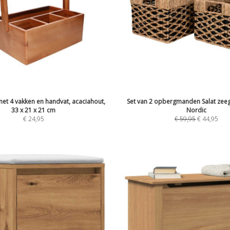
t 4 vakken en handvat, acaciahout,
Set van 2 opbergmanden Salat zee
33 x 21 x 21 cm
Nordic
€
24,95
€
59,95
€
44,95