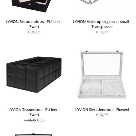
LYVION Sieradendoos - PU Leer -
LYVION Make-up organizer small -
Zwart
Transparant
€
26,95
€
18,95
LYVION Tissuedoos - PU leer -
LYVION Sieradendoos - Fluweel
Zwart
€
24,95
€
24,95
€
22