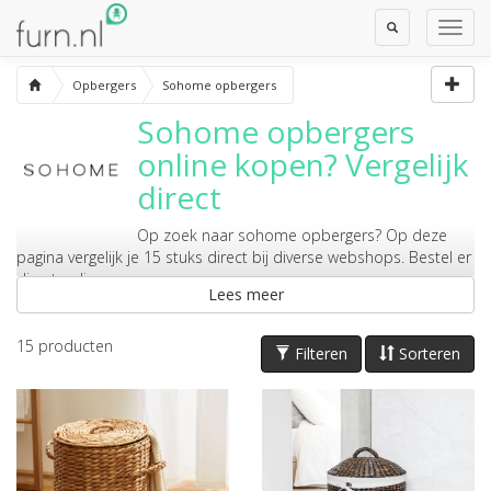
Toggle
Toggl
Search
Navig
Opbergers
Sohome opbergers
Sohome opbergers
online kopen? Vergelijk
direct
Op zoek naar
sohome opbergers
? Op deze
pagina vergelijk je 15 stuks direct bij diverse webshops. Bestel er
direct online.
Lees meer
15
producten
Filteren
Sorteren