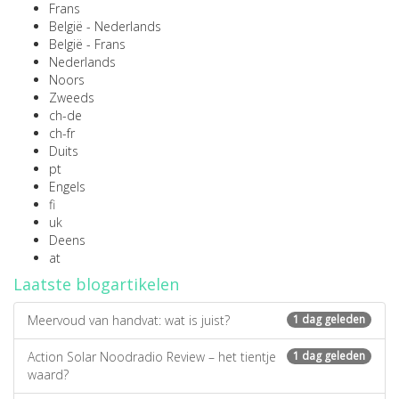
Frans
België - Nederlands
België - Frans
Nederlands
Noors
Zweeds
ch-de
ch-fr
Duits
pt
Engels
fi
uk
Deens
at
Laatste blogartikelen
Meervoud van handvat: wat is juist?
1 dag geleden
Action Solar Noodradio Review – het tientje
1 dag geleden
waard?