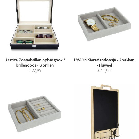
Aretica Zonnebrillen opbergbox /
LYVION Sieradendoosje - 2 vakken
brillendoos - 8 brillen
- Fluweel
€
27,95
€
14,95