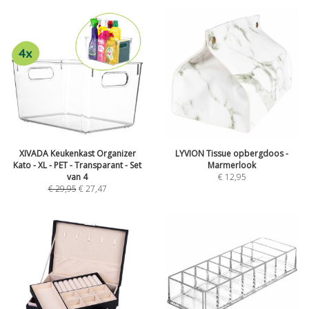
XIVADA Keukenkast Organizer
LYVION Tissue opbergdoos -
Kato - XL - PET - Transparant - Set
Marmerlook
van 4
€
12,95
€
29,95
€
27,47