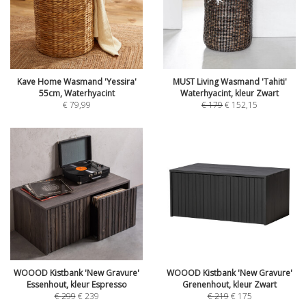
Kave Home Wasmand 'Yessira'
MUST Living Wasmand 'Tahiti'
55cm, Waterhyacint
Waterhyacint, kleur Zwart
€
79,99
€
179
€
152,15
WOOOD Kistbank 'New Gravure'
WOOOD Kistbank 'New Gravure'
Essenhout, kleur Espresso
Grenenhout, kleur Zwart
€
299
€
239
€
219
€
175