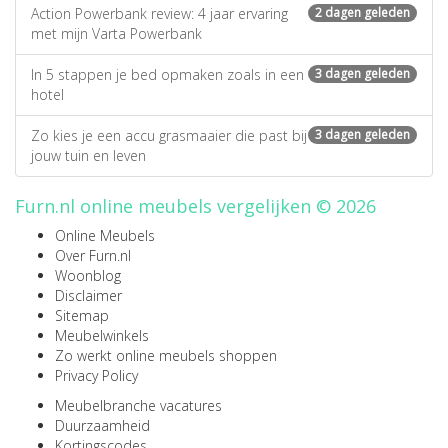
Action Powerbank review: 4 jaar ervaring
2 dagen geleden
met mijn Varta Powerbank
In 5 stappen je bed opmaken zoals in een
3 dagen geleden
hotel
Zo kies je een accu grasmaaier die past bij
3 dagen geleden
jouw tuin en leven
Furn.nl online meubels vergelijken © 2026
Online Meubels
Over Furn.nl
Woonblog
Disclaimer
Sitemap
Meubelwinkels
Zo werkt online meubels shoppen
Privacy Policy
Meubelbranche vacatures
Duurzaamheid
Kortingscodes