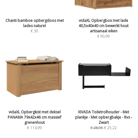
Chanti bamboe opbergdoos met
vidaXL Opbergbox met lade
lades naturel
40,5x40x40 cm bewerkt hout
€
30
artisanaal eiken
€
90,99
vidaXL Opbergkist met deksel
XIVADA Toiletrolhouder - Met
PANAMA 79x42x46 cm massief
plankje - Met opbergbakje - Rvs -
grenenhout
Zwart
€
114,99
€
28,95
€
25,22