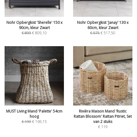
Nohr Opbergkist 'Sherelle' 150 x
Nohr Opbergkist 'Janay' 130 x
90cm, kleur Zwart
60cm, kleur Zwart
€
899
€
809,10
€
575
€
517,50
MUST Living Mand 'Palette' 54cm
Rivièra Maison Mand 'Rustic
hoog
Rattan Blossom' Rattan Pitriet, Set
€
199
€
169,15
van 2 stuks
€
119