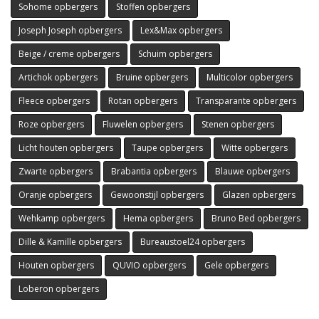
Sohome opbergers
Stoffen opbergers
Joseph Joseph opbergers
Lex&Max opbergers
Beige / creme opbergers
Schuim opbergers
Artichok opbergers
Bruine opbergers
Multicolor opbergers
Fleece opbergers
Rotan opbergers
Transparante opbergers
Roze opbergers
Fluwelen opbergers
Stenen opbergers
Licht houten opbergers
Taupe opbergers
Witte opbergers
Zwarte opbergers
Brabantia opbergers
Blauwe opbergers
Oranje opbergers
Gewoonstijl opbergers
Glazen opbergers
Wehkamp opbergers
Hema opbergers
Bruno Bed opbergers
Dille & Kamille opbergers
Bureaustoel24 opbergers
Houten opbergers
QUVIO opbergers
Gele opbergers
Loberon opbergers