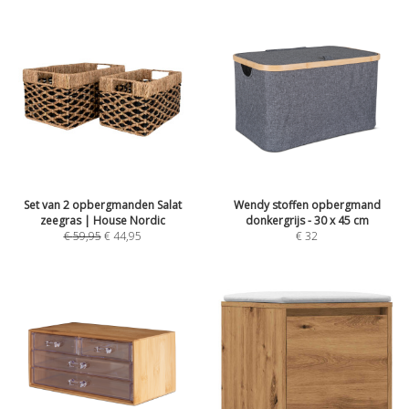
Set van 2 opbergmanden Salat
Wendy stoffen opbergmand
zeegras | House Nordic
donkergrijs - 30 x 45 cm
€
59,95
€
44,95
€
32