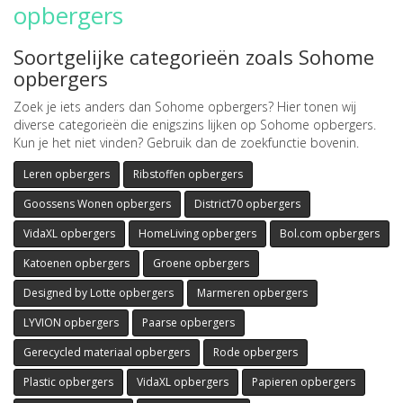
opbergers
Soortgelijke categorieën zoals Sohome
opbergers
Zoek je iets anders dan Sohome opbergers? Hier tonen wij
diverse categorieën die enigszins lijken op Sohome opbergers.
Kun je het niet vinden? Gebruik dan de zoekfunctie bovenin.
Leren opbergers
Ribstoffen opbergers
Goossens Wonen opbergers
District70 opbergers
VidaXL opbergers
HomeLiving opbergers
Bol.com opbergers
Katoenen opbergers
Groene opbergers
Designed by Lotte opbergers
Marmeren opbergers
LYVION opbergers
Paarse opbergers
Gerecycled materiaal opbergers
Rode opbergers
Plastic opbergers
VidaXL opbergers
Papieren opbergers