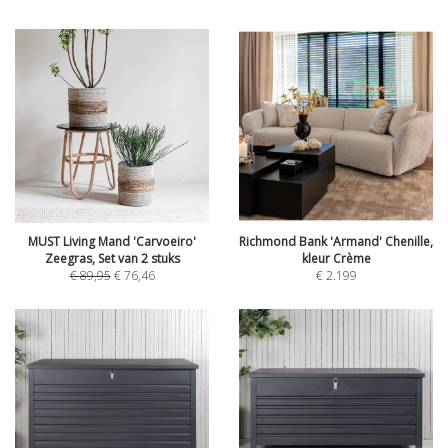
MUST Living Mand 'Carvoeiro'
Richmond Bank 'Armand' Chenille,
Zeegras, Set van 2 stuks
kleur Crème
€
89,95
€
76,46
€
2.199