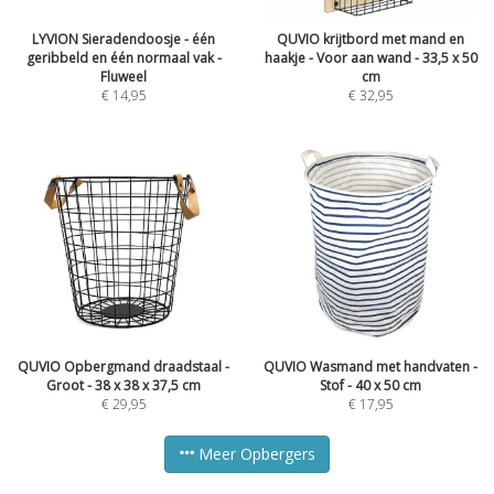
LYVION Sieradendoosje - één
QUVIO krijtbord met mand en
geribbeld en één normaal vak -
haakje - Voor aan wand - 33,5 x 50
Fluweel
cm
€
14,95
€
32,95
QUVIO Opbergmand draadstaal -
QUVIO Wasmand met handvaten -
Groot - 38 x 38 x 37,5 cm
Stof - 40 x 50 cm
€
29,95
€
17,95
Meer Opbergers