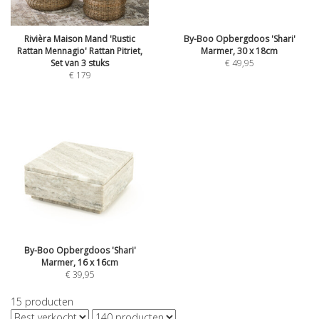
Rivièra Maison Mand 'Rustic
By-Boo Opbergdoos 'Shari'
Rattan Mennagio' Rattan Pitriet,
Marmer, 30 x 18cm
Set van 3 stuks
€
49,95
€
179
By-Boo Opbergdoos 'Shari'
Marmer, 16 x 16cm
€
39,95
15
producten