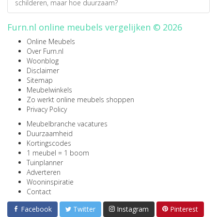
schilderen, maar hoe duurzaam?
Furn.nl online meubels vergelijken © 2026
Online Meubels
Over Furn.nl
Woonblog
Disclaimer
Sitemap
Meubelwinkels
Zo werkt online meubels shoppen
Privacy Policy
Meubelbranche vacatures
Duurzaamheid
Kortingscodes
1 meubel = 1 boom
Tuinplanner
Adverteren
Wooninspiratie
Contact
Facebook
Twitter
Instagram
Pinterest