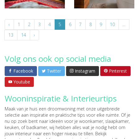
‹
1
2
3
4
5
6
7
8
9
10
...
13
14
›
Volg ons ook op social media
Facebook
Twitter
Instagram
Pinterest
Youtube
Wooninspiratie & Interieurtips
Maak van je huis een droomwoning met onze uitgebreide
selectie aan inspiratie en praktische tips voor elke ruimte. Of je
nu op zoek bent naar ideeën voor je woonkamer, slaapkamer,
keuken, of badkamer, wij hebben alles wat je nodig hebt om
jouw interieur naar een hoger niveau te tillen. Bekijk