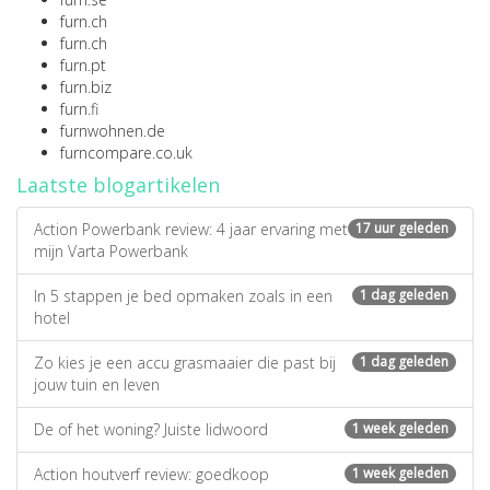
furn.ch
furn.ch
furn.pt
furn.biz
furn.fi
furnwohnen.de
furncompare.co.uk
Laatste blogartikelen
Action Powerbank review: 4 jaar ervaring met
17 uur geleden
mijn Varta Powerbank
In 5 stappen je bed opmaken zoals in een
1 dag geleden
hotel
Zo kies je een accu grasmaaier die past bij
1 dag geleden
jouw tuin en leven
De of het woning? Juiste lidwoord
1 week geleden
Action houtverf review: goedkoop
1 week geleden