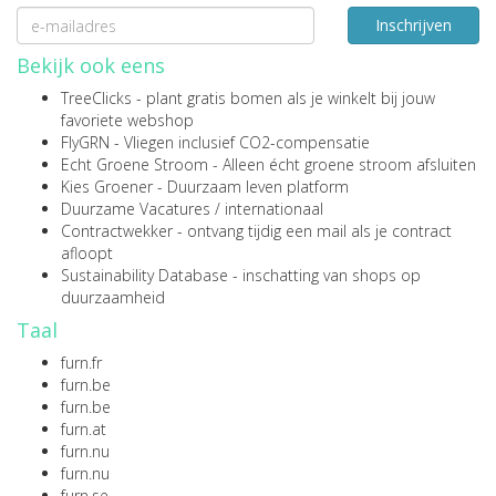
Inschrijven
Bekijk ook eens
TreeClicks
- plant gratis bomen als je winkelt bij jouw
favoriete webshop
FlyGRN
- Vliegen inclusief CO2-compensatie
Echt Groene Stroom
- Alleen écht groene stroom afsluiten
Kies Groener
- Duurzaam leven platform
Duurzame Vacatures
/
internationaal
Contractwekker
- ontvang tijdig een mail als je contract
afloopt
Sustainability Database
- inschatting van shops op
duurzaamheid
Taal
furn.fr
furn.be
furn.be
furn.at
furn.nu
furn.nu
furn.se