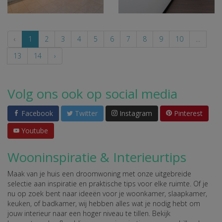
‹
1
2
3
4
5
6
7
8
9
10
...
13
14
›
Volg ons ook op social media
Facebook
Twitter
Instagram
Pinterest
Youtube
Wooninspiratie & Interieurtips
Maak van je huis een droomwoning met onze uitgebreide
selectie aan inspiratie en praktische tips voor elke ruimte. Of je
nu op zoek bent naar ideeën voor je woonkamer, slaapkamer,
keuken, of badkamer, wij hebben alles wat je nodig hebt om
jouw interieur naar een hoger niveau te tillen. Bekijk