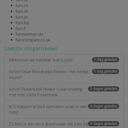
furn.ch
furn.ch
furn.pt
furn.biz
furn.fi
furnwohnen.de
furncompare.co.uk
Laatste blogartikelen
Meervoud van handvat: wat is juist?
1 dag geleden
Action Solar Noodradio Review – het tientje
1 dag geleden
waard?
Action Powerbank review: 4 jaar ervaring
2 dagen geleden
met mijn Varta Powerbank
In 5 stappen je bed opmaken zoals in een
3 dagen geleden
hotel
Zo kies je een accu grasmaaier die past bij
3 dagen geleden