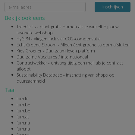
Inschrijven
Bekijk ook eens
TreeClicks
- plant gratis bomen als je winkelt bij jouw
favoriete webshop
FlyGRN
- Vliegen inclusief CO2-compensatie
Echt Groene Stroom
- Alleen écht groene stroom afsluiten
Kies Groener
- Duurzaam leven platform
Duurzame Vacatures
/
internationaal
Contractwekker
- ontvang tijdig een mail als je contract
afloopt
Sustainability Database
- inschatting van shops op
duurzaamheid
Taal
furn.fr
furn.be
furn.be
furn.at
furn.nu
furn.nu
furn.se